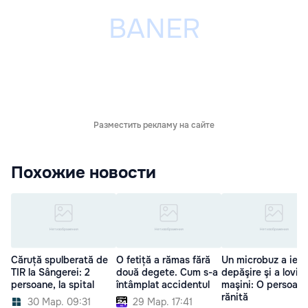
Разместить рекламу на сайте
Похожие новости
Căruță spulberată de
O fetiță a rămas fără
Un microbuz a ieşit
TIR la Sângerei: 2
două degete. Cum s-a
depăşire şi a lovit 
persoane, la spital
întâmplat accidentul
maşini: O persoană
rănită
30 Мар. 09:31
29 Мар. 17:41