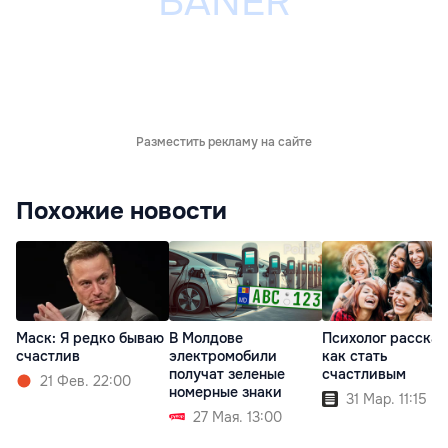
Разместить рекламу на сайте
Похожие новости
Маск: Я редко бываю
В Молдове
Психолог рассказ
счастлив
электромобили
как стать
получат зеленые
счастливым
21 Фев. 22:00
номерные знаки
31 Мар. 11:15
27 Мая. 13:00