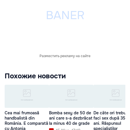
Разместить рекламу на сайте
Похожие новости
Cea mai frumoasă
Bomba sexy de 50 de
De câte ori trebuie
handbalistă din
ani care s-a dezbrăcat
faci sex după 35 d
România. E comparată
la minus 40 de grade
ani. Răspunsul
cu Antonia
specialiştilor