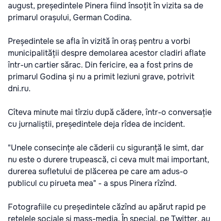
august, președintele Pinera fiind însoțit în vizita sa de
primarul orașului, German Codina.
Președintele se afla în vizită în oraș pentru a vorbi
municipalității despre demolarea acestor cladiri aflate
într-un cartier sărac. Din fericire, ea a fost prins de
primarul Godina și nu a primit leziuni grave, potrivit
dni.ru.
Cîteva minute mai tîrziu după cădere, într-o conversație
cu jurnaliștii, președintele deja rîdea de incident.
"Unele consecințe ale căderii cu siguranță le simt, dar
nu este o durere trupească, ci ceva mult mai important,
durerea sufletului de plăcerea pe care am adus-o
publicul cu pirueta mea" - a spus Pinera rîzînd.
Fotografiile cu președintele căzînd au apărut rapid pe
rețelele sociale și mass-media. În special, pe Twitter, au