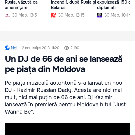
Rusia, văzută ca
incendii, după Rusia şi
expulzează 150 de
ameninţare
Belarus
diplomați
30 Мар. 13:51
30 Мар. 12:15
30 Мар. 10:14
Noi
2 сентября 2013, 11:20
2 190
Un DJ de 66 de ani se lansează
pe piața din Moldova
Pe piața muzicală autohtonă s-a lansat un nou
DJ - Kazimir Russian Dady. Acesta are nici mai
mult, nici mai puțin de 66 de ani. Dj Kazimir
lansează în premieră pentru Moldova hitul ”Just
Wanna Be”.