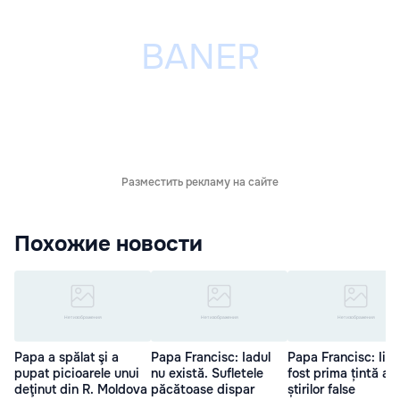
Разместить рекламу на сайте
Похожие новости
Papa a spălat şi a
Papa Francisc: Iadul
Papa Francisc: Iisu
pupat picioarele unui
nu există. Sufletele
fost prima țintă a
deţinut din R. Moldova
păcătoase dispar
știrilor false