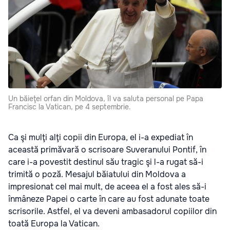
Un băieţel orfan din Moldova, îl va saluta personal pe Papa
Francisc la Vatican, pe 4 septembrie.
Ca şi mulţi alţi copii din Europa, el i-a expediat în
această primăvară o scrisoare Suveranului Pontif, în
care i-a povestit destinul său tragic şi l-a rugat să-i
trimită o poză. Mesajul băiatului din Moldova a
impresionat cel mai mult, de aceea el a fost ales să-i
înmâneze Papei o carte în care au fost adunate toate
scrisorile. Astfel, el va deveni ambasadorul copiilor din
toată Europa la Vatican.