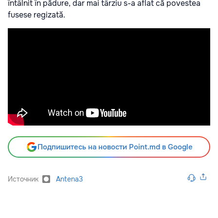
întâlnit în pădure, dar mai târziu s-a aflat că povestea
fusese regizată.
Подпишитесь на новости Point.md в Google
Источник
Antena3