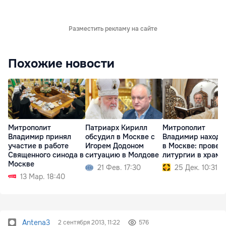
Разместить рекламу на сайте
Похожие новости
Митрополит
Патриарх Кирилл
Митрополит
Владимир принял
обсудил в Москве с
Владимир находи
участие в работе
Игорем Додоном
в Москве: провед
Священного синода в
ситуацию в Молдове
литургии в храма
Москве
21 Фев. 17:30
25 Дек. 10:31
13 Мар. 18:40
Antena3
2 сентября 2013, 11:22
576