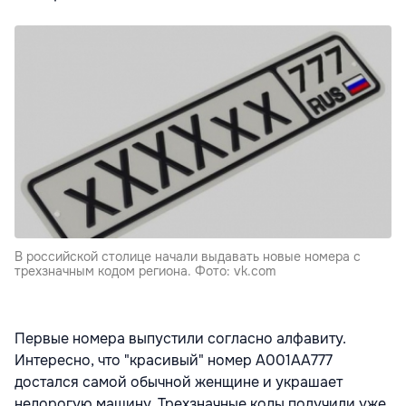
В российской столице начали выдавать новые номера с
трехзначным кодом региона. Фото: vk.com
Первые номера выпустили согласно алфавиту.
Интересно, что "красивый" номер А001АА777
достался самой обычной женщине и украшает
недорогую машину. Трехзначные коды получили уже