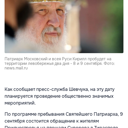
Патриарх Московский и всея Руси Кирилл пробудет на
территории левобережья два дня - 8 и 9 сентября. Фото:
news.mail.ru
Как сообщает пресс-служба Шевчука, на эту дату
планируется проведение общественно значимых
мероприятий.
По программе пребывания Святейшего Патриарха, 9
сентября состоится обращение к жителям
Приднестровья на площади Суворова в Тирасполе.