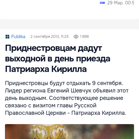
29 Мар. 00:52
Publika
2 сентября 2013, 11:25
1 898
Приднестровцам дадут
выходной в день приезда
Патриарха Кирилла
Приднестровцы будут отдыхать 9 сентября.
Лидер региона Евгений Шевчук объявил этот
день выходным. Соответствующее решение
связано с визитом главы Русской
Православной Церкви - Патриарха Кирилла.