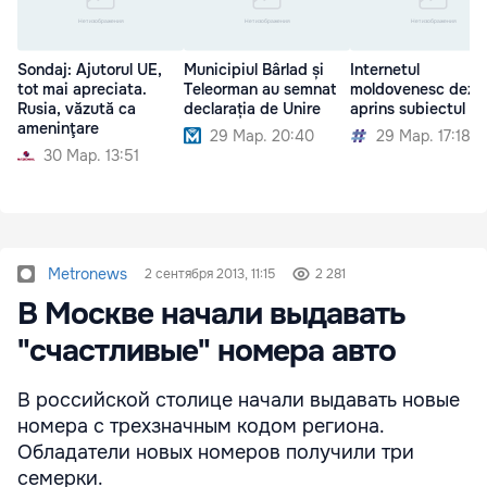
Sondaj: Ajutorul UE,
Municipiul Bârlad și
Internetul
tot mai apreciata.
Teleorman au semnat
moldovenesc dezb
Rusia, văzută ca
declarația de Unire
aprins subiectul Un
ameninţare
29 Мар. 20:40
29 Мар. 17:18
30 Мар. 13:51
Metronews
2 сентября 2013, 11:15
2 281
В Москве начали выдавать
"счастливые" номера авто
В российской столице начали выдавать новые
номера с трехзначным кодом региона.
Обладатели новых номеров получили три
семерки.