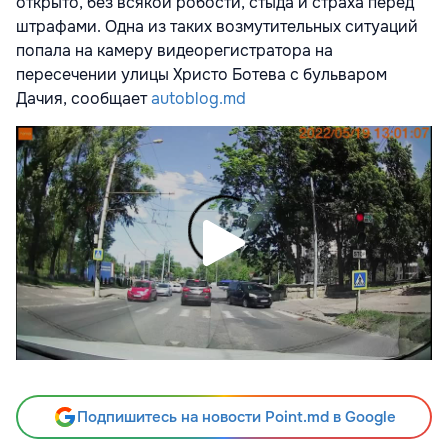
открыто, без всякой робости, стыда и страха перед
штрафами. Одна из таких возмутительных ситуаций
попала на камеру видеорегистратора на
пересечении улицы Христо Ботева с бульваром
Дачия, сообщает
autoblog.md
Подпишитесь на новости Point.md в Google