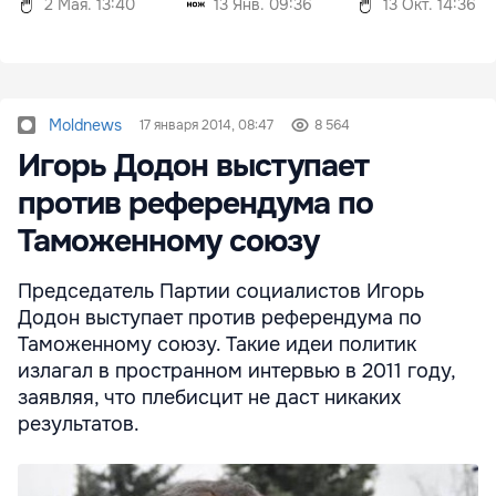
2 Мая. 13:40
13 Янв. 09:36
13 Окт. 14:36
Moldnews
17 января 2014, 08:47
8 564
Игорь Додон выступает
против референдума по
Таможенному союзу
Председатель Партии социалистов Игорь
Додон выступает против референдума по
Таможенному союзу. Такие идеи политик
излагал в пространном интервью в 2011 году,
заявляя, что плебисцит не даст никаких
результатов.