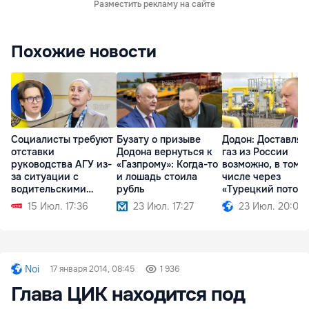
Разместить рекламу на сайте
Похожие новости
Социалисты требуют
Бузату о призыве
Додон: Доставлят
отставки
Додона вернуться к
газ из России
руководства АГУ из-
«Газпрому»: Когда-то
возможно, в том
за ситуации с
и лошадь стоила
числе через
водительскими
рубль
«Турецкий поток»
правами
15 Июл. 17:36
23 Июл. 17:27
23 Июл. 20:09
Noi
17 января 2014, 08:45
1 936
Глава ЦИК находится под