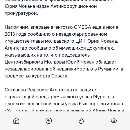
Юрия Чокана издан Антикоррупционной
прокуратурой.
Напомним, впервые агентство OMEGA еще в июле
2013 года сообщило о незадекларированном
имуществе главы молдавского ЦИК Юрия Чокана.
Агентство сообщало об имеющихся документах,
указывающих на то, что председатель
Центризбиркома Молдовы Юрий Чокан обладает
незадекларированной недвижимостью в Румынии, в
предместье курорта Совата.
Согласно Решению Агентства по защите
окружающей среды румынского уезда Муреш, в
одном из сел лесной зоны уезда был спроектирован
«Загородный домик», принадлежащий Юрию Чокану
и его супруге – Элеоноре Мариан. Указанная
недвижимость не фигурирует ни в одной декларации