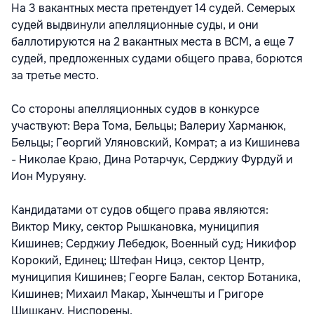
На 3 вакантных места претендует 14 судей. Семерых
судей выдвинули апелляционные суды, и они
баллотируются на 2 вакантных места в ВСМ, а еще 7
судей, предложенных судами общего права, борются
за третье место.
Со стороны апелляционных судов в конкурсе
участвуют: Вера Тома, Бельцы; Валериу Харманюк,
Бельцы; Георгий Уляновский, Комрат; а из Кишинева
- Николае Краю, Дина Ротарчук, Серджиу Фурдуй и
Ион Муруяну.
Кандидатами от судов общего права являются:
Виктор Мику, сектор Рышкановка, муниципия
Кишинев; Серджиу Лебедюк, Военный суд; Никифор
Корокий, Единец; Штефан Ницэ, сектор Центр,
муниципия Кишинев; Георге Балан, сектор Ботаника,
Кишинев; Михаил Макар, Хынчешты и Григоре
Шишкану, Ниспорены.