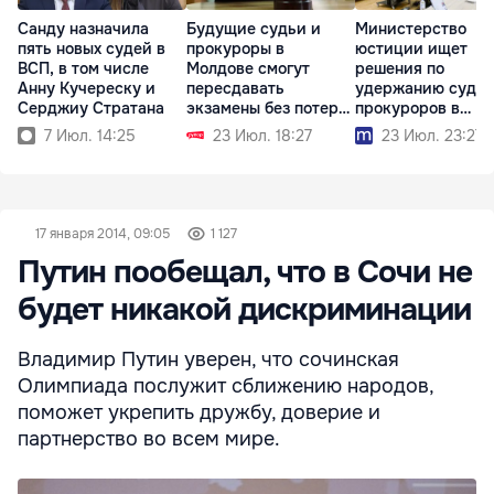
Санду назначила
Будущие судьи и
Министерство
пять новых судей в
прокуроры в
юстиции ищет
ВСП, в том числе
Молдове смогут
решения по
Анну Кучереску и
пересдавать
удержанию судей
Серджиу Стратана
экзамены без потери
прокуроров в
стипендии
системе
7 Июл. 14:25
23 Июл. 18:27
23 Июл. 23:27
17 января 2014, 09:05
1 127
Путин пообещал, что в Сочи не
будет никакой дискриминации
Владимир Путин уверен, что сочинская
Олимпиада послужит сближению народов,
поможет укрепить дружбу, доверие и
партнерство во всем мире.