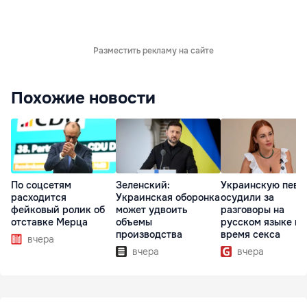
Разместить рекламу на сайте
Похожие новости
По соцсетям
Зеленский:
Украинскую певи
расходится
Украинская оборонка
осудили за
фейковый ролик об
может удвоить
разговоры на
отставке Мерца
объемы
русском языке во
производства
время секса
вчера
вчера
вчера