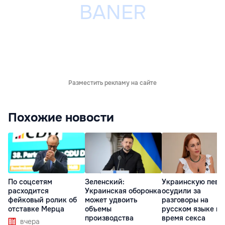
Разместить рекламу на сайте
Похожие новости
По соцсетям
Зеленский:
Украинскую певи
расходится
Украинская оборонка
осудили за
фейковый ролик об
может удвоить
разговоры на
отставке Мерца
объемы
русском языке во
производства
время секса
вчера