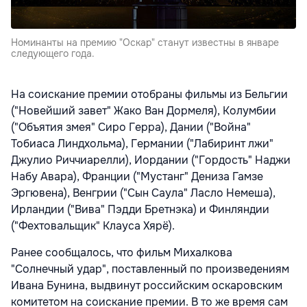
Номинанты на премию "Оскар" станут известны в январе
следующего года.
На соискание премии отобраны фильмы из Бельгии
("Новейший завет" Жако Ван Дормеля), Колумбии
("Объятия змея" Сиро Герра), Дании ("Война"
Тобиаса Линдхольма), Германии ("Лабиринт лжи"
Джулио Риччиарелли), Иордании ("Гордость" Наджи
Набу Авара), Франции ("Мустанг" Дениза Гамзе
Эргювена), Венгрии ("Сын Саула" Ласло Немеша),
Ирландии ("Вива" Пэдди Бретнэка) и Финляндии
("Фехтовальщик" Клауса Хярё).
Ранее сообщалось, что фильм Михалкова
"Солнечный удар", поставленный по произведениям
Ивана Бунина, выдвинут российским оскаровским
комитетом на соискание премии. В то же время сам