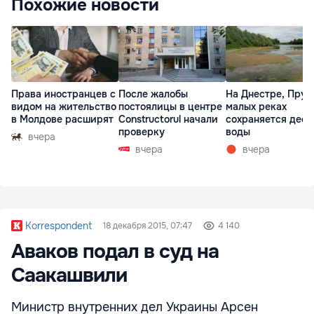
Похожие новости
Права иностранцев с
После жалобы
На Днестре, Прут
видом на жительство
постоялицы в центре
малых реках
в Молдове расширят
Constructorul начали
сохраняется деф
проверку
воды
вчера
вчера
вчера
Korrespondent
18 декабря 2015, 07:47
4 140
Аваков подал в суд на
Саакашвили
Министр внутренних дел Украины Арсен