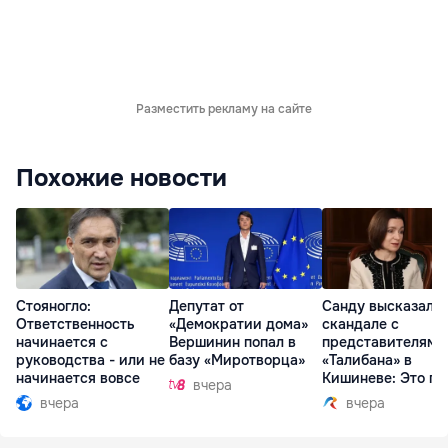
Разместить рекламу на сайте
Похожие новости
Стояногло:
Депутат от
Санду высказалас
Ответственность
«Демократии дома»
скандале с
начинается с
Вершинин попал в
представителями
руководства - или не
базу «Миротворца»
«Талибана» в
начинается вовсе
Кишиневе: Это по
вчера
вчера
вчера