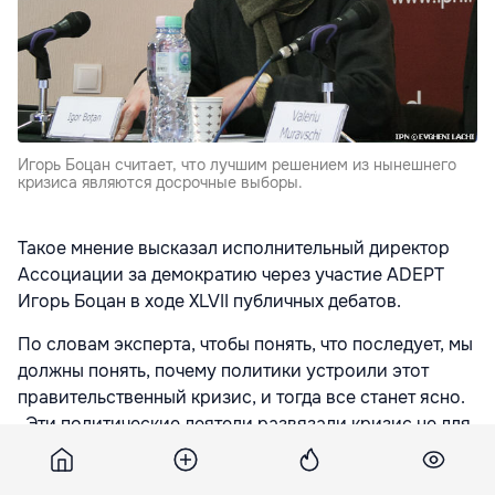
Игорь Боцан считает, что лучшим решением из нынешнего
кризиса являются досрочные выборы.
Такое мнение высказал исполнительный директор
Ассоциации за демократию через участие ADEPT
Игорь Боцан в ходе XLVII публичных дебатов.
По словам эксперта, чтобы понять, что последует, мы
должны понять, почему политики устроили этот
правительственный кризис, и тогда все станет ясно.
„Эти политические деятели развязали кризис не для
того, чтобы пойти на досрочные выборы, а для того,
чтобы организовать все так, чтобы те, о которых