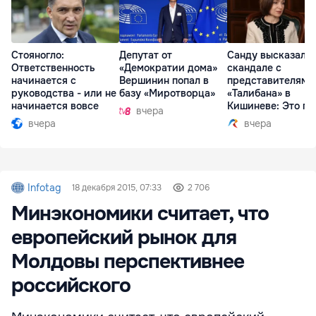
Стояногло:
Депутат от
Санду высказалас
Ответственность
«Демократии дома»
скандале с
начинается с
Вершинин попал в
представителями
руководства - или не
базу «Миротворца»
«Талибана» в
начинается вовсе
Кишиневе: Это по
вчера
вчера
вчера
Infotag
18 декабря 2015, 07:33
2 706
Минэкономики считает, что
европейский рынок для
Молдовы перспективнее
российского