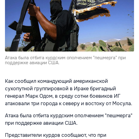
Атака была отбита курдским ополчением "пешмерга" при
поддержке авиации США.
Как сообщил командующий американской
сухопутной группировкой в Ираке бригадный
генерал Марк Одом, в среду сотни боевиков ИГ
атаковали три города к северу и востоку от Мосула.
Атака была отбита курдским ополчением "пешмерга"
при поддержке авиации США.
Представители курдов сообщают, что при