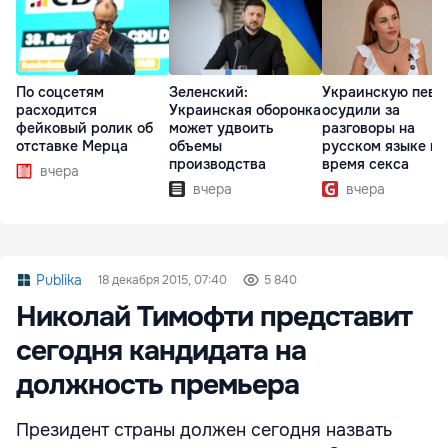
По соцсетям
Зеленский:
Украинскую певи
расходится
Украинская оборонка
осудили за
фейковый ролик об
может удвоить
разговоры на
отставке Мерца
объемы
русском языке во
производства
время секса
вчера
вчера
вчера
Publika
18 декабря 2015, 07:40
5 840
Николай Тимофти представит
сегодня кандидата на
должность премьера
Президент страны должен сегодня назвать