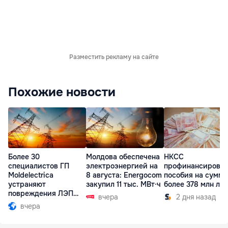
Разместить рекламу на сайте
Похожие новости
Более 30
Молдова обеспечена
НКСС
специалистов ГП
электроэнергией на
профинансирова
Moldelectrica
8 августа: Energocom
пособия на сумму
устраняют
закупил 11 тыс. МВт·ч
более 378 млн ле
повреждения ЛЭП
вчера
2 дня назад
Бельцы-Днестровск
вчера