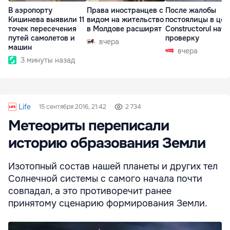
В аэропорту
Права иностранцев с
После жалобы
Кишинева выявили 11
видом на жительство
постоялицы в цен
точек пересечения
в Молдове расширят
Constructorul нач
путей самолетов и
проверку
вчера
машин
вчера
3 минуты назад
Life
15 сентября 2016, 21:42
2 734
Метеориты переписали
историю образования Земли
Изотопный состав нашей планеты и других тел
Солнечной системы с самого начала почти
совпадал, а это противоречит ранее
принятому сценарию формирования Земли.