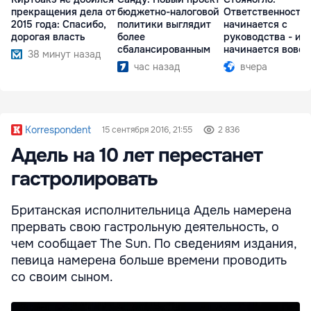
прекращения дела от
бюджетно-налоговой
Ответственность
2015 года: Спасибо,
политики выглядит
начинается с
дорогая власть
более
руководства - ил
сбалансированным
начинается вовсе
38 минут назад
час назад
вчера
Korrespondent
15 сентября 2016, 21:55
2 836
Адель на 10 лет перестанет
гастролировать
Британская исполнительница Адель намерена
прервать свою гастрольную деятельность, о
чем сообщает The Sun. По сведениям издания,
певица намерена больше времени проводить
со своим сыном.