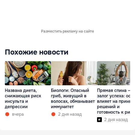
Разместить рекламу на сайте
Похожие новости
Названа диета,
Биологи: Опасный
Прямая спина —
снижающая риск
гриб, живущий в
залог успеха: оса
инсульта и
волосах, обманывает
влияет на принят
депрессии
иммунитет
решений и
готовность к рис
вчера
2 дня назад
2 дня назад