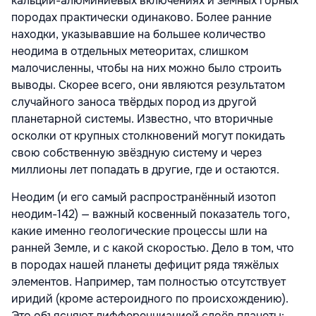
кальций-алюминиевых включениях и земных горных
породах практически одинаково. Более ранние
находки, указывавшие на большее количество
неодима в отдельных метеоритах, слишком
малочисленны, чтобы на них можно было строить
выводы. Скорее всего, они являются результатом
случайного заноса твёрдых пород из другой
планетарной системы. Известно, что вторичные
осколки от крупных столкновений могут покидать
свою собственную звёздную систему и через
миллионы лет попадать в другие, где и остаются.
Неодим (и его самый распространённый изотоп
неодим-142) — важный косвенный показатель того,
какие именно геологические процессы шли на
ранней Земле, и с какой скоростью. Дело в том, что
в породах нашей планеты дефицит ряда тяжёлых
элементов. Например, там полностью отсутствует
иридий (кроме астероидного по происхождению).
Это объясняют дифференциацией слоёв планеты: