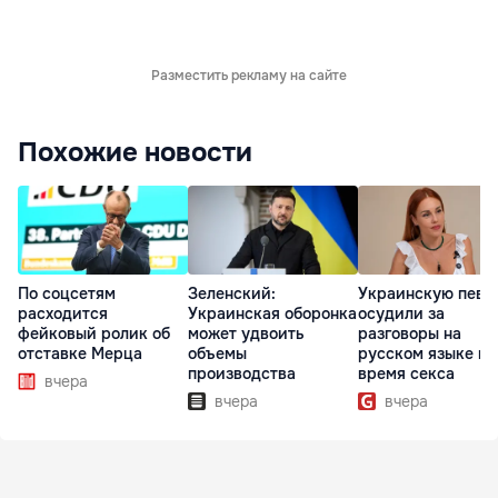
Разместить рекламу на сайте
Похожие новости
По соцсетям
Зеленский:
Украинскую певи
расходится
Украинская оборонка
осудили за
фейковый ролик об
может удвоить
разговоры на
отставке Мерца
объемы
русском языке во
производства
время секса
вчера
вчера
вчера