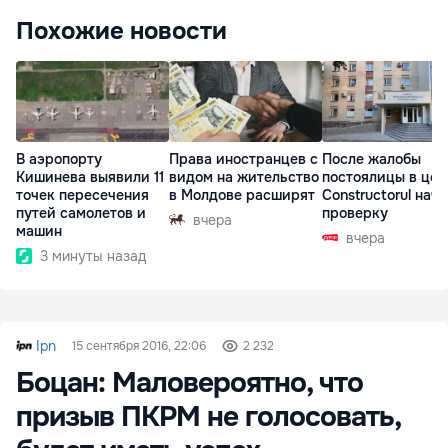
Похожие новости
В аэропорту
Права иностранцев с
После жалобы
Кишинева выявили 11
видом на жительство
постоялицы в цен
точек пересечения
в Молдове расширят
Constructorul нач
путей самолетов и
проверку
вчера
машин
вчера
3 минуты назад
Ipn
15 сентября 2016, 22:06
2 232
Боцан: Маловероятно, что
призыв ПКРМ не голосовать,