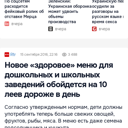
По соцсетям
Зеленский:
Украинскую певи
расходится
Украинская оборонка
осудили за
фейковый ролик об
может удвоить
разговоры на
отставке Мерца
объемы
русском языке во
производства
время секса
вчера
вчера
вчера
Rtr
15 сентября 2016, 22:16
3 488
Новое «здоровое» меню для
дошкольных и школьных
заведений обойдется на 10
леев дороже в день
Согласно утвержденным нормам, дети должны
употреблять теперь больше свежих овощей,
фруктов, рыбы, мяса. В меню есть даже семена
подсолнечника и кунжута.