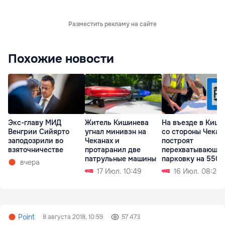
Разместить рекламу на сайте
Похожие новости
Экс-главу МИД
Житель Кишинева
На въезде в Киши
Венгрии Сийярто
угнал минивэн на
со стороны Чекан
заподозрили во
Чеканах и
построят
взяточничестве
протаранил две
перехватывающу
патрульные машины
парковку на 550 
вчера
17 Июл. 10:49
16 Июл. 08:20
Point
8 августа 2018, 10:59
57 473