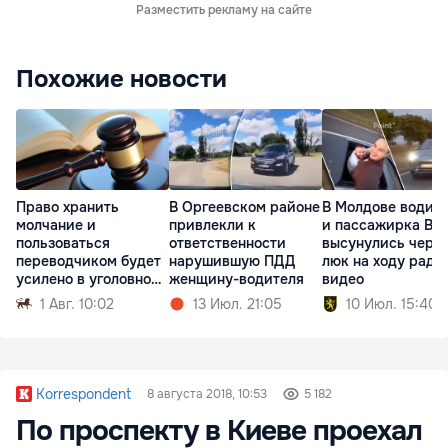
Разместить рекламу на сайте
Похожие новости
Право хранить
В Оргеевском районе
В Молдове водит
молчание и
привлекли к
и пассажирка BY
пользоваться
ответственности
высунулись чере
переводчиком будет
нарушившую ПДД
люк на ходу ради
усилено в уголовном
женщину-водителя
видео
процессе
1 Авг. 10:02
13 Июл. 21:05
10 Июл. 15:40
Korrespondent
8 августа 2018, 10:53
5 182
По проспекту в Киеве проехал