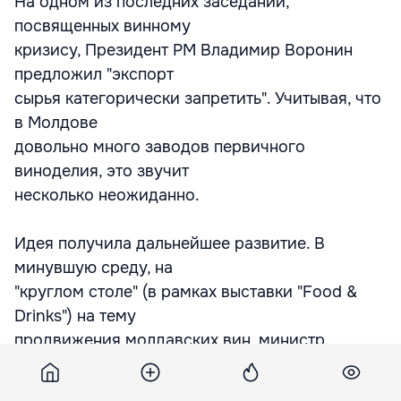
На одном из последних заседаний,
посвященных винному
кризису, Президент РМ Владимир Воронин
предложил "экспорт
сырья категорически запретить". Учитывая, что
в Молдове
довольно много заводов первичного
виноделия, это звучит
несколько неожиданно.
Идея получила дальнейшее развитие. В
минувшую среду, на
"круглом столе" (в рамках выставки "Food &
Drinks") на тему
продвижения молдавских вин, министр
экономики и торговли
Валериу Лазэр сказал: "Главный урок, который