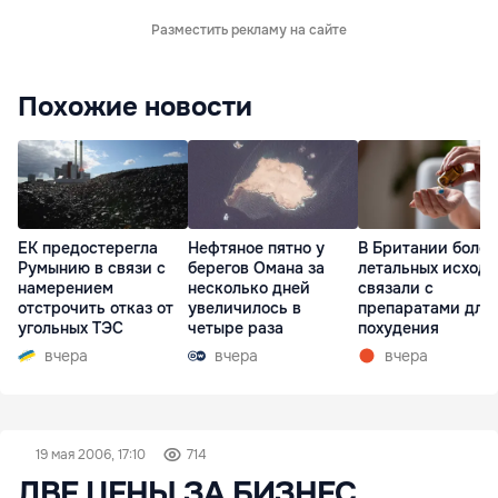
Разместить рекламу на сайте
Похожие новости
ЕК предостерегла
Нефтяное пятно у
В Британии более
Румынию в связи с
берегов Омана за
летальных исходо
намерением
несколько дней
связали с
отстрочить отказ от
увеличилось в
препаратами для
угольных ТЭС
четыре раза
похудения
вчера
вчера
вчера
19 мая 2006, 17:10
714
ДВЕ ЦЕНЫ ЗА БИЗНЕС