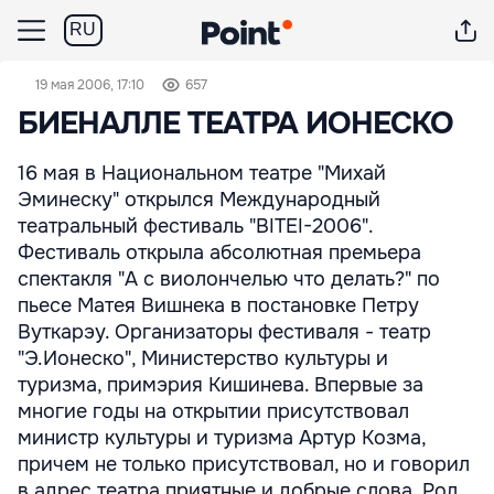
RU
19 мая 2006, 17:10
657
БИЕНАЛЛЕ ТЕАТРА ИОНЕСКО
16 мая в Национальном театре "Михай
Эминеску" открылся Международный
театральный фестиваль "BITEI-2006".
Фестиваль открыла абсолютная премьера
спектакля "А с виолончелью что делать?" по
пьесе Матея Вишнека в постановке Петру
Вуткарэу. Организаторы фестиваля - театр
"Э.Ионеско", Министерство культуры и
туризма, примэрия Кишинева. Впервые за
многие годы на открытии присутствовал
министр культуры и туризма Артур Козма,
причем не только присутствовал, но и говорил
в адрес театра приятные и добрые слова. Рол