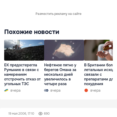
Разместить рекламу на сайте
Похожие новости
ЕК предостерегла
Нефтяное пятно у
В Британии более
Румынию в связи с
берегов Омана за
летальных исходо
намерением
несколько дней
связали с
отстрочить отказ от
увеличилось в
препаратами для
угольных ТЭС
четыре раза
похудения
вчера
вчера
вчера
19 мая 2006, 17:10
690