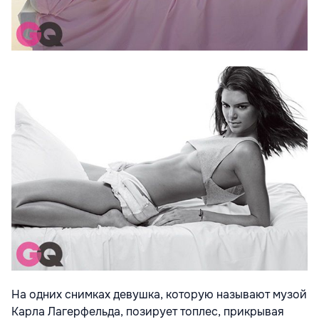
На одних снимках девушка, которую называют музой
Карла Лагерфельда, позирует топлес, прикрывая