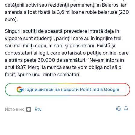
cetăţenii activi sau rezidenţii permanenţi în Belarus, iar
amenda a fost fixată la 3,6 milioane ruble belaruse (230
euro).
Singurii scutiţi de această prevedere intrată deja în
vigoare sunt studenţii, părinţii care au în îngrijire trei
sau mai mulţi copii, minorii şi pensionarii. Există şi
contestatari ai legii, care au lansat o petiţie online, care
a strâns peste 30.000 de semnături. "Ne-am întors în
anul 1937. Mergi la muncă sau te vom obliga noi să o
faci", spune unul dintre semnatari.
Подпишитесь на новости Point.md в Google
Источник
Rtv