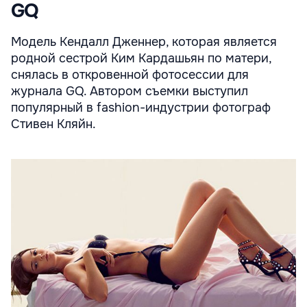
GQ
Модель Кендалл Дженнер, которая является
родной сестрой Ким Кардашьян по матери,
снялась в откровенной фотосессии для
журнала GQ. Автором съемки выступил
популярный в fashion-индустрии фотограф
Стивен Кляйн.