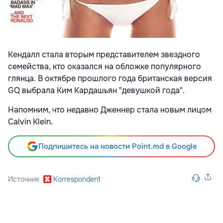
Кендалл стала вторым представителем звездного
семейства, кто оказался на обложке популярного
глянца. В октябре прошлого года британская версия
GQ выбрала Ким Кардашьян "девушкой года".
Напомним, что недавно Дженнер стала новым лицом
Calvin Klein.
Подпишитесь на новости Point.md в Google
Источник
Korrespondent