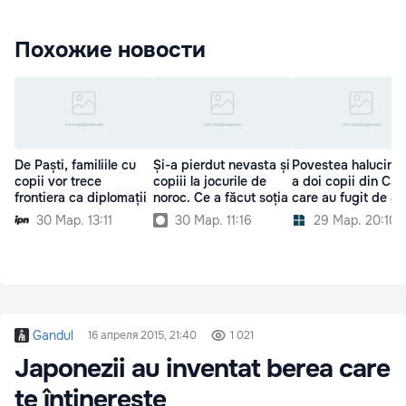
Похожие новости
De Paști, familiile cu
Și-a pierdut nevasta și
Povestea halucina
copii vor trece
copiii la jocurile de
a doi copii din Căl
frontiera ca diplomații
noroc. Ce a făcut soția
care au fugit de a
30 Мар. 13:11
30 Мар. 11:16
29 Мар. 20:10
Gandul
16 апреля 2015, 21:40
1 021
Japonezii au inventat berea care
te întinereşte