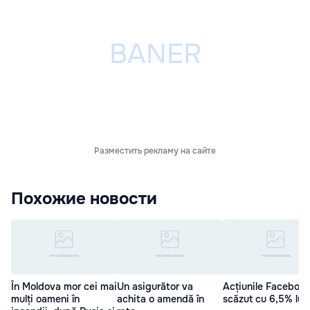
Разместить рекламу на сайте
Похожие новости
În Moldova mor cei mai
Un asigurător va
Acțiunile Facebook
mulți oameni în
achita o amendă în
scăzut cu 6,5% lun