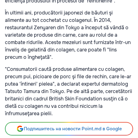
eficienţa produsului în procesul de "reîntinerire".
În ultimii ani, producătorii japonezi de băuturi şi
alimente au tot cochetat cu colagenul. În 2014,
restaurantul Zenyaren din Tokyo a început să vândă o
varietate de produse din carne, care au rolul de a
combate ridurile. Aceste mezeluri sunt furnizate într-un
înveliş de gelatină din colagen, care poate fi "lins
precum o îngheţată".
"Consumatorii caută produse alimentare cu colagen,
precum pui, picioare de porc şi file de rechin, care le-ar
putea 'întineri' pielea", a declarat expertul dermatolog
Tatsuto Tamura din Tokyo. Pe de altă parte, cercetătorii
britanici din cadrul British Skin Foundation susţin că o
dietă cu colagen nu va contribui nicicum la
înfrumuseţarea pielii.
Подпишитесь на новости Point.md в Google