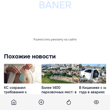
Разместить рекламу на сайте
Похожие новости
КС сохранил
Более 1400
В Кишиневе с нач
требования к
парковочных мест: в
года в авариях
лицензированию
Кишинёве
пострадали более
клиник
обустраивают пять
400 человек
репродуктивной
перехватывающих
7 часов назад
медицины
парковок