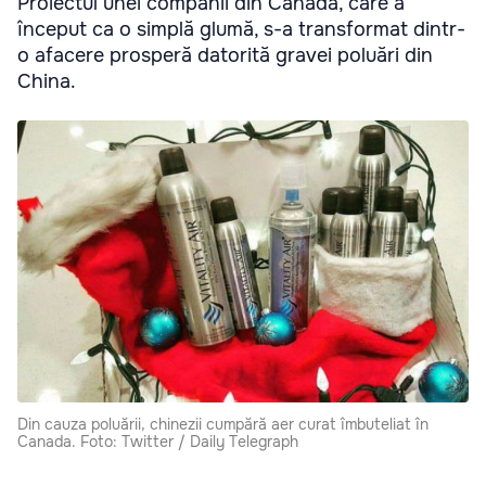
Proiectul unei companii din Canada, care a
început ca o simplă glumă, s-a transformat dintr-
o afacere prosperă datorită gravei poluări din
China.
Din cauza poluării, chinezii cumpără aer curat îmbuteliat în
Canada. Foto: Twitter / Daily Telegraph