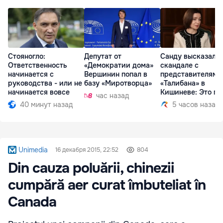
Стояногло:
Депутат от
Санду высказалас
Ответственность
«Демократии дома»
скандале с
начинается с
Вершинин попал в
представителями
руководства - или не
базу «Миротворца»
«Талибана» в
начинается вовсе
Кишиневе: Это по
час назад
40 минут назад
5 часов назад
Unimedia
16 декабря 2015, 22:52
804
Din cauza poluării, chinezii
cumpără aer curat îmbuteliat în
Canada