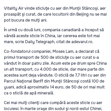
Vitality Air vinde sticluţe cu aer din Munţii Stâncoşi, aer
proaspăt şi curat, de care locuitorii din Beijing nu se mai
pot bucura de mulţi ani.
În urmă cu două luni, compania canadiană a început să
vândă aceste sticle în China, iar cererea este tot mai
mare, scrie Daily Telegraph, citat de adevarul.ro.
Co-fondatorul companiei, Moses Lam, a declarat că
primul transport de 500 de sticluţe cu aer curat s-a
vândut în doar patru zile. Acum este pe drum spre China
un alt transport, cu 4.000 de sticle, dar mare parte din
acestea sunt deja vândute. O sticlă de 7,7 litri cu aer din
Parcul Naţional Banff din Munţii Stâncoşi costă 100 de
yuani, adică aproximativ 14 euro, de 50 de ori mai mult
ca o sticlă de apă minerală.
Cei mai mulţi clienţi care cumpără aceste sticle cu aer
locuiesc în marile oraşe din sudul şi nord-estul Chinei,