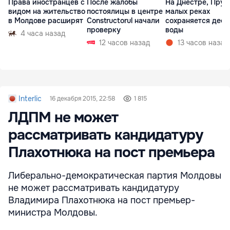
Права иностранцев с
После жалобы
На Днестре, Прут
видом на жительство
постоялицы в центре
малых реках
в Молдове расширят
Constructorul начали
сохраняется деф
проверку
воды
4 часа назад
12 часов назад
13 часов назад
Interlic
16 декабря 2015, 22:58
1 815
ЛДПМ не может
рассматривать кандидатуру
Плахотнюка на пост премьера
Либерально-демократическая партия Молдовы
не может рассматривать кандидатуру
Владимира Плахотнюка на пост премьер-
министра Молдовы.