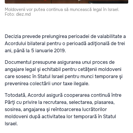
Moldovenii vor putea continua să muncească legal în Israel.
Foto: diez.md
Decizia prevede prelungirea perioadei de valabilitate a
Acordului bilateral pentru o perioadă adiţională de trei
ani, până la 5 ianuarie 2019.
Documentul presupune asigurarea unui proces de
angajare legal şi echitabil pentru cetăţenii moldoveni
care sosesc în Statul Israel pentru munci temporare şi
prevenirea colectării unor taxe ilegale.
Totodată, Acordul asigură cooperarea continuă între
Părţi cu privire la recrutarea, selectarea, plasarea,
sosirea, angajarea şi reîntoarcerea lucrătorilor
moldoveni după activitatea lor temporară în Statul
Israel.