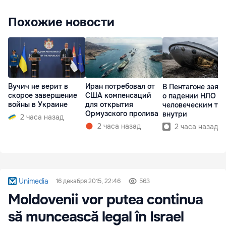
Похожие новости
Вучич не верит в
Иран потребовал от
В Пентагоне заяв
скорое завершение
США компенсаций
о падении НЛО с
войны в Украине
для открытия
человеческим те
Ормузского пролива
внутри
2 часа назад
2 часа назад
2 часа назад
Unimedia
16 декабря 2015, 22:46
563
Moldovenii vor putea continua
să muncească legal în Israel