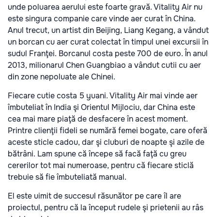
unde poluarea aerului este foarte gravă. Vitality Air nu
este singura companie care vinde aer curat în China.
Anul trecut, un artist din Beijing, Liang Kegang, a vândut
un borcan cu aer curat colectat în timpul unei excursii în
sudul Franţei. Borcanul costa peste 700 de euro. În anul
2013, milionarul Chen Guangbiao a vândut cutii cu aer
din zone nepoluate ale Chinei.
Fiecare cutie costa 5 yuani. Vitality Air mai vinde aer
îmbuteliat în India şi Orientul Mijlociu, dar China este
cea mai mare piaţă de desfacere în acest moment.
Printre clienţii fideli se numără femei bogate, care oferă
aceste sticle cadou, dar şi cluburi de noapte şi azile de
bătrâni. Lam spune că începe să facă faţă cu greu
cererilor tot mai numeroase, pentru că fiecare sticlă
trebuie să fie îmbuteliată manual.
El este uimit de succesul răsunător pe care îl are
proiectul, pentru că la început rudele şi prietenii au râs