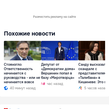
Разместить рекламу на сайте
Похожие новости
Стояногло:
Депутат от
Санду высказалас
Ответственность
«Демократии дома»
скандале с
начинается с
Вершинин попал в
представителями
руководства - или не
базу «Миротворца»
«Талибана» в
начинается вовсе
Кишиневе: Это по
час назад
40 минут назад
5 часов назад