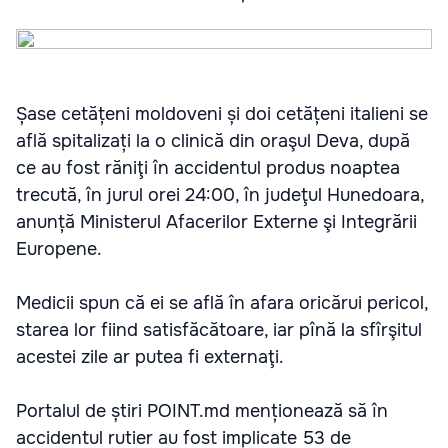
Șase cetățeni moldoveni și doi cetățeni italieni se
află spitalizați la o clinică din oraşul Deva, după
ce au fost răniţi în accidentul produs noaptea
trecută, în jurul orei 24:00, în judeţul Hunedoara,
anunță Ministerul Afacerilor Externe şi Integrării
Europene.
Medicii spun că ei se află în afara oricărui pericol,
starea lor fiind satisfăcătoare, iar pînă la sfîrşitul
acestei zile ar putea fi externaţi.
Portalul de știri POINT.md menționează să în
accidentul rutier au fost implicate 53 de