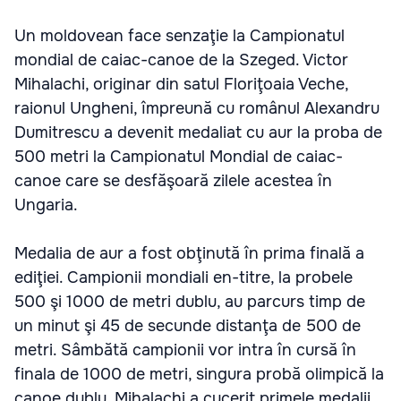
Un moldovean face senzaţie la Campionatul
mondial de caiac-canoe de la Szeged. Victor
Mihalachi, originar din satul Floriţoaia Veche,
raionul Ungheni, împreună cu românul Alexandru
Dumitrescu a devenit medaliat cu aur la proba de
500 metri la Campionatul Mondial de caiac-
canoe care se desfăşoară zilele acestea în
Ungaria.
Medalia de aur a fost obţinută în prima finală a
ediţiei. Campionii mondiali en-titre, la probele
500 şi 1000 de metri dublu, au parcurs timp de
un minut şi 45 de secunde distanţa de 500 de
metri. Sâmbătă campionii vor intra în cursă în
finala de 1000 de metri, singura probă olimpică la
canoe dublu. Mihalachi a cucerit primele medalii