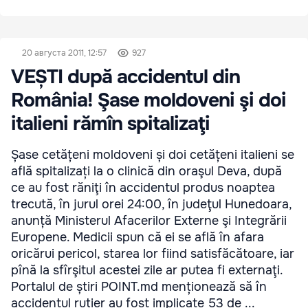
20 августа 2011, 12:57
927
VEȘTI după accidentul din
România! Şase moldoveni şi doi
italieni rămîn spitalizaţi
Șase cetățeni moldoveni și doi cetățeni italieni se
află spitalizați la o clinică din oraşul Deva, după
ce au fost răniţi în accidentul produs noaptea
trecută, în jurul orei 24:00, în judeţul Hunedoara,
anunță Ministerul Afacerilor Externe şi Integrării
Europene. Medicii spun că ei se află în afara
oricărui pericol, starea lor fiind satisfăcătoare, iar
pînă la sfîrşitul acestei zile ar putea fi externaţi.
Portalul de știri POINT.md menționează să în
accidentul rutier au fost implicate 53 de ...