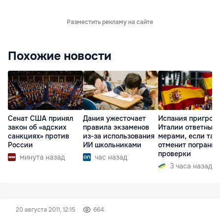
Разместить рекламу на сайте
Похожие новости
Сенат США принял
Дания ужесточает
Испания пригроз
закон об «адских
правила экзаменов
Италии ответным
санкциях» против
из-за использования
мерами, если та 
России
ИИ школьниками
отменит пограни
проверки
минута назад
час назад
3 часа назад
20 августа 2011, 12:15
664