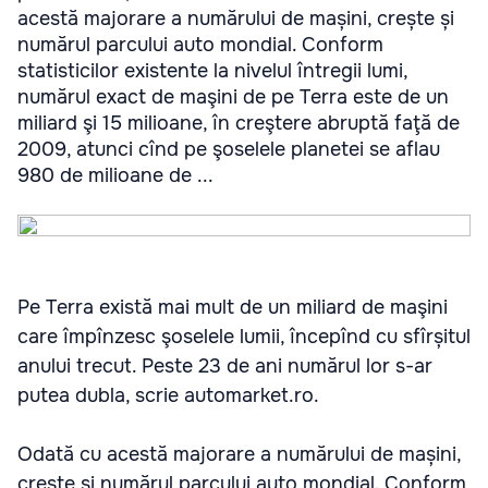
acestă majorare a numărului de mașini, crește și
numărul parcului auto mondial. Conform
statisticilor existente la nivelul întregii lumi,
numărul exact de maşini de pe Terra este de un
miliard şi 15 milioane, în creştere abruptă faţă de
2009, atunci cînd pe şoselele planetei se aflau
980 de milioane de ...
Pe Terra există mai mult de un miliard de maşini
care împînzesc şoselele lumii, începînd cu sfîrșitul
anului trecut. Peste 23 de ani numărul lor s-ar
putea dubla, scrie automarket.ro.
Odată cu acestă majorare a numărului de mașini,
crește și numărul parcului auto mondial. Conform