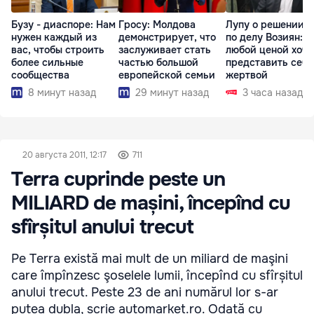
Бузу - диаспоре: Нам
Гросу: Молдова
Лупу о решении с
нужен каждый из
демонстрирует, что
по делу Возиян: 
вас, чтобы строить
заслуживает стать
любой ценой хоче
более сильные
частью большой
представить себя
сообщества
европейской семьи
жертвой
8 минут назад
29 минут назад
3 часа назад
20 августа 2011, 12:17
711
Terra cuprinde peste un
MILIARD de mașini, începînd cu
sfîrșitul anului trecut
Pe Terra există mai mult de un miliard de maşini
care împînzesc şoselele lumii, începînd cu sfîrșitul
anului trecut. Peste 23 de ani numărul lor s-ar
putea dubla, scrie automarket.ro. Odată cu