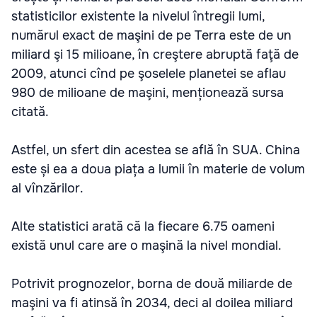
statisticilor existente la nivelul întregii lumi,
numărul exact de maşini de pe Terra este de un
miliard şi 15 milioane, în creştere abruptă faţă de
2009, atunci cînd pe şoselele planetei se aflau
980 de milioane de maşini, menționează sursa
citată.
Astfel, un sfert din acestea se află în SUA. China
este și ea a doua piața a lumii în materie de volum
al vînzărilor.
Alte statistici arată că la fiecare 6.75 oameni
există unul care are o maşină la nivel mondial.
Potrivit prognozelor, borna de două miliarde de
maşini va fi atinsă în 2034, deci al doilea miliard