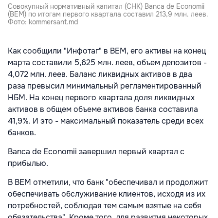
Совокупный нормативный капитал (СНК) Banca de Economii
(BEM) по итогам первого квартала составил 213,9 млн. леев.
Фото: kommersant.md
Как сообщили "Инфотаг" в BEM, его активы на конец
марта составили 5,625 млн. леев, объем депозитов -
4,072 млн. леев. Баланс ликвидных активов в два
раза превысил минимальный регламентированный
НБМ. На конец первого квартала доля ликвидных
активов в общем объеме активов банка составила
41,9%. И это - максимальный показатель среди всех
банков.
Banca de Economii завершил первый квартал с
прибылью.
В BEM отметили, что банк "обеспечивал и продолжит
обеспечивать обслуживание клиентов, исходя из их
потребностей, соблюдая тем самым взятые на себя
обязательства". Кроме того, для развития некоторых