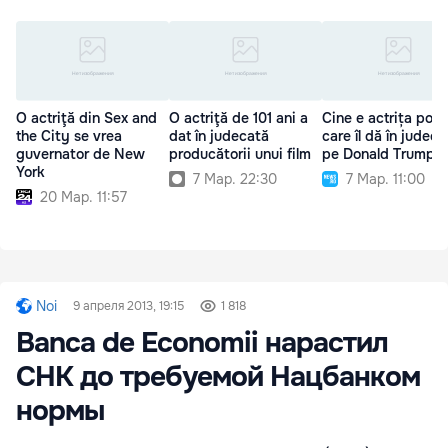
O actriţă din Sex and
O actriţă de 101 ani a
Cine e actrița porn
the City se vrea
dat în judecată
care îl dă în judeca
guvernator de New
producătorii unui film
pe Donald Trump
York
7 Мар. 22:30
7 Мар. 11:00
20 Мар. 11:57
Noi
9 апреля 2013, 19:15
1 818
Banca de Economii нарастил
СНК до требуемой Нацбанком
нормы