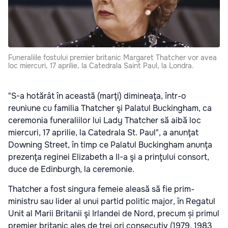
Funeraliile fostului premier britanic Margaret Thatcher vor avea
loc miercuri, 17 aprilie, la Catedrala Saint Paul, la Londra.
"S-a hotărât în această (marţi) dimineaţa, într-o
reuniune cu familia Thatcher şi Palatul Buckingham, ca
ceremonia funeraliilor lui Lady Thatcher să aibă loc
miercuri, 17 aprilie, la Catedrala St. Paul"
, a anunţat
Downing Street, în timp ce Palatul Buckingham anunţa
prezenţa reginei Elizabeth a II-a şi a prinţului consort,
duce de Edinburgh, la ceremonie.
Thatcher a fost singura femeie aleasă să fie prim-
ministru sau lider al unui partid politic major, în Regatul
Unit al Marii Britanii şi Irlandei de Nord, precum și primul
premier britanic ales de trei ori consecutiv (1979, 1983