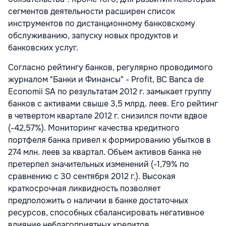
сегментов деятельности расширен список
инструментов по дистанционному банковскому
обслуживанию, запуску новых продуктов и
банковских услуг.
Согласно рейтингу банков, регулярно проводимого
журналом "Банки и Финансы" - Profit, BC Banca de
Economii SA по результатам 2012 г. замыкает группу
банков с активами свыше 3,5 млрд. леев. Его рейтинг
в четвертом квартале 2012 г. снизился почти вдвое
(-42,57%). Мониторинг качества кредитного
портфеля банка привел к формированию убытков в
274 млн. леев за квартал. Объем активов банка не
претерпел значительных изменений (-1,79% по
сравнению с 30 сентября 2012 г.). Высокая
краткосрочная ликвидность позволяет
предположить о наличии в банке достаточных
ресурсов, способных сбалансировать негативное
влияние неблагоприятных кредитов.