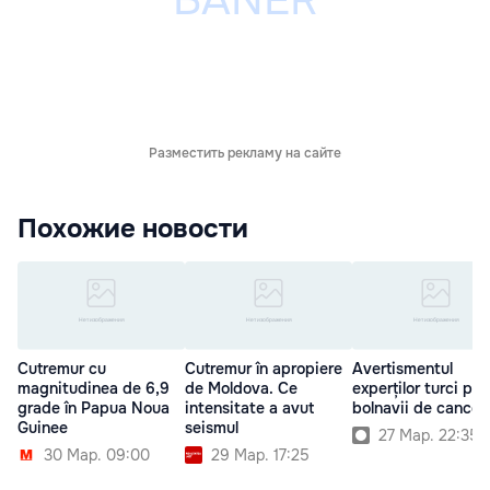
Разместить рекламу на сайте
Похожие новости
Cutremur cu
Cutremur în apropiere
Avertismentul
magnitudinea de 6,9
de Moldova. Ce
experților turci pen
grade în Papua Noua
intensitate a avut
bolnavii de cancer
Guinee
seismul
27 Мар. 22:35
30 Мар. 09:00
29 Мар. 17:25