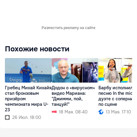
Разместить рекламу на сайте
Похожие новости
Гребец Михай Кихайя
Додон о «вирусном»
Барбу исполнила
стал бронзовым
видео Мариана:
песню In the middl
призёром
"Джимми, пой,
дуэте с соперник
чемпионата мира U-
танцуй!"
по сцене
23
18 Мая. 08:40
13 Мая. 17:10
26 Июл. 18:00