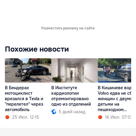
Разместить рекламу на сайте
Похожие новости
В Бендерах
В Институте
В Кишиневе води
мотоциклист
кардиологии
Volvo едва не сби
врезался в Tesla и
отремонтировано
женщин с двумя
"перелетел" через
одно из отделений
детьми на
автомобиль
пешеходном
5 дней назад
переходе
25 Июл. 12:15
16 Июл. 07:07