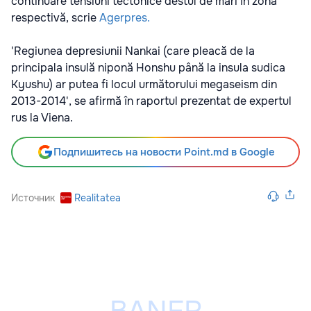
continuare tensiuni tectonice destul de mari în zona
respectivă, scrie
Agerpres.
'Regiunea depresiunii Nankai (care pleacă de la
principala insulă niponă Honshu până la insula sudica
Kyushu) ar putea fi locul următorului megaseism din
2013-2014', se afirmă în raportul prezentat de expertul
rus la Viena.
Подпишитесь на новости Point.md в Google
Источник
Realitatea