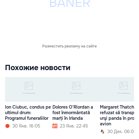
Разместить рекламу на сайте
Похожие новости
Ion Ciubuc, condus pe
Dolores O’Riordan a
Margaret Thatcher
ultimul drum:
fost înmormântată
refuzat să transpor
Programul funeraliilor
marți în Irlanda
urşi panda în propr
avion
30 Янв. 16:05
23 Янв. 22:45
30 Дек. 06:00