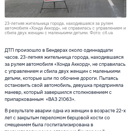
23-летняя жительница города, находившаяся за рулем
автомобиля «Хонда Аккорд», не справилась с управлением и
сбила двух женщин с маленькими детьми. Фото: cit.ua
ДТП произошло в Бендерах около одиннадцати
часов. 23-летняя жительница города, находившаяся
за рулем автомобиля «Хонда Аккорд», не справилась
с управлением и сбила двух женщин с маленькими
детьми, которые шли по обочине дороги. Пытаясь
остановить свой автомобиль, девушка предприняла
маневр, который завершился столкновением с
припаркованным «ВАЗ 21063».
В результате аварии одна из женщин в возрасте 22-х
лет с закрытым переломом берцовой кости со
смещением была госпитализирована в