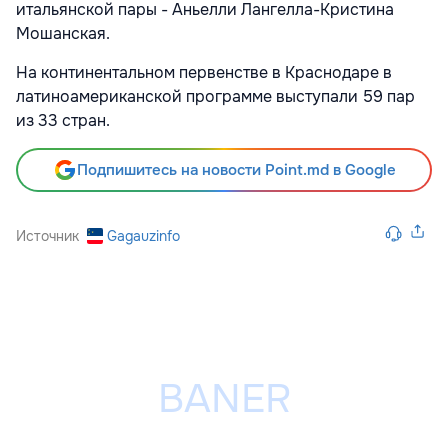
итальянской пары - Аньелли Лангелла-Кристина
Мошанская.
На континентальном первенстве в Краснодаре в
латиноамериканской программе выступали 59 пар
из 33 стран.
Подпишитесь на новости Point.md в Google
Источник
Gagauzinfo