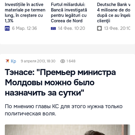
Investițiile în active
Furtul miliardului:
Deutsche Bank va p
materiale pe termen
Bancă investigată
4 milioane de dolar
lung, în creștere cu
pentru legături cu
după ce au înşelat
1,3%
Coreea de Nord
clienţii
6 Мар. 12:36
14 Фев. 10:20
13 Фев. 20:10
Kp
9 апреля 2013, 18:30
1 648
Тэнасе: "Премьер министра
Молдовы можно было
назначить за сутки"
По мнению главы КС для этого нужна только
политическая воля.