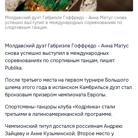
Молдавский дуэт Габриэле Гоффредо - Анна Матус снова
успешно выступил в международных соревнованиях по
спортивным танцам.
Молдавский дуэт Габриэле Гоффредо - Анна Матус
снова успешно выступил в международных
соревнованиях по спортивным танцам, пишет
Publika.
После третьего места на первом турнире Большого
шлема этого года в испанском Камбрильсе дуэт стал
бронзовым призером чемпионата Европы.
Спортсмены-танцоры клуба «Кодрянка» стали
третьими в латиноамериканской программе.
Чемпионский титул достался россиянам Андрею
Зайцеву и Анне Кузьминской. Второе место у