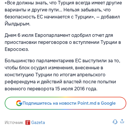
«Все должны знать, что Турция всегда имеет другие
варианты и другие пути... Нельзя забывать, что
безопасность ЕС начинается с Турции», — добавил
Йылдырым.
Днем 6 июля Европарламент одобрил отчет для
приостановки переговоров о вступлении Турции в
Евросоюз.
Большинство парламентариев ЕС выступили за то,
чтобы блок осудил изменения, внесенные в
конституцию Турции по итогам апрельского
референдума и действий властей после попытки
военного переворота 15 июля 2016 года.
Подпишитесь на новости Point.md в Google
Источник
Gazeta