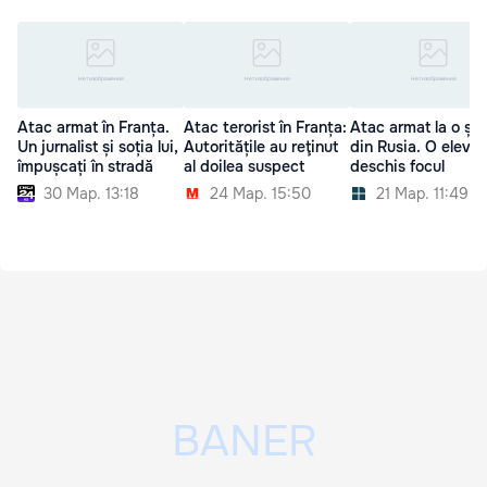
Atac armat în Franța.
Atac terorist în Franța:
Atac armat la o șc
Un jurnalist și soția lui,
Autoritățile au reţinut
din Rusia. O eleva 
împușcați în stradă
al doilea suspect
deschis focul
30 Мар. 13:18
24 Мар. 15:50
21 Мар. 11:49