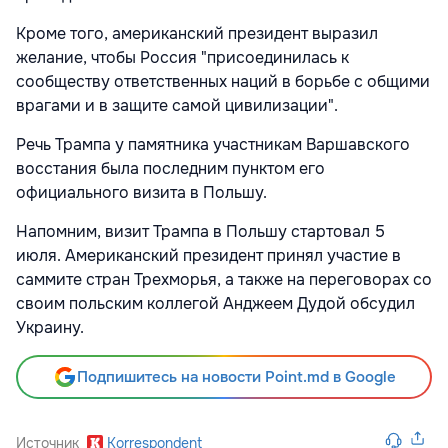
Кроме того, американский президент выразил
желание, чтобы Россия "присоединилась к
сообществу ответственных наций в борьбе с общими
врагами и в защите самой цивилизации".
Речь Трампа у памятника участникам Варшавского
восстания была последним пунктом его
официального визита в Польшу.
Напомним, визит Трампа в Польшу стартовал 5
июля. Американский президент принял участие в
саммите стран Трехморья, а также на переговорах со
своим польским коллегой Анджеем Дудой обсудил
Украину.
Подпишитесь на новости Point.md в Google
Источник
Korrespondent