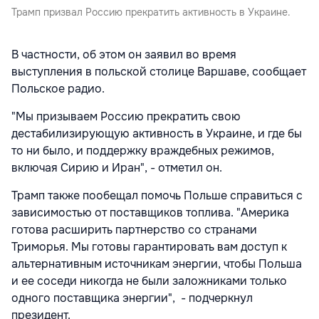
Трамп призвал Россию прекратить активность в Украине.
В частности, об этом он заявил во время
выступления в польской столице Варшаве, сообщает
Польское радио.
"Мы призываем Россию прекратить свою
дестабилизирующую активность в Украине, и где бы
то ни было, и поддержку враждебных режимов,
включая Сирию и Иран", - отметил он.
Трамп также пообещал помочь Польше справиться с
зависимостью от поставщиков топлива. "Америка
готова расширить партнерство со странами
Триморья. Мы готовы гарантировать вам доступ к
альтернативным источникам энергии, чтобы Польша
и ее соседи никогда не были заложниками только
одного поставщика энергии", - подчеркнул
президент.