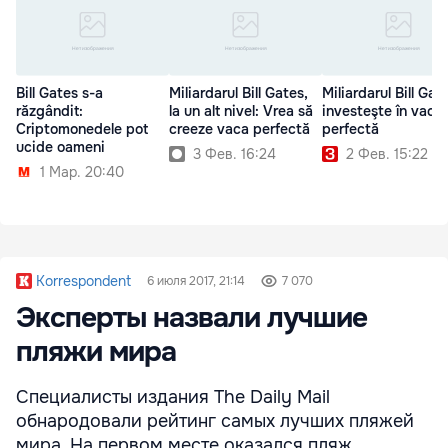
Bill Gates s-a
Miliardarul Bill Gates,
Miliardarul Bill Gat
răzgândit:
la un alt nivel: Vrea să
investeşte în vaca
Criptomonedele pot
creeze vaca perfectă
perfectă
ucide oameni
3 Фев. 16:24
2 Фев. 15:22
1 Мар. 20:40
Korrespondent
6 июля 2017, 21:14
7 070
Эксперты назвали лучшие
пляжи мира
Специалисты издания The Daily Mail
обнародовали рейтинг самых лучших пляжей
мира. На первом месте оказался пляж