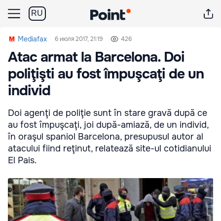
RU
Mediafax
6 июля 2017, 21:19
426
Atac armat la Barcelona. Doi
poliţişti au fost împuşcaţi de un
individ
Doi agenţi de poliţie sunt în stare gravă după ce
au fost împuşcaţi, joi după-amiază, de un individ,
în oraşul spaniol Barcelona, presupusul autor al
atacului fiind reţinut, relatează site-ul cotidianului
El Pais.