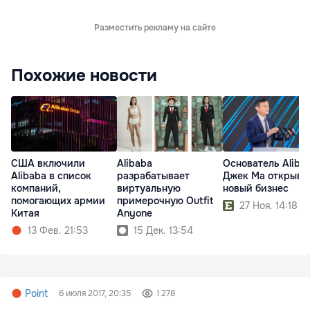
Разместить рекламу на сайте
Похожие новости
Alibaba
Основатель Aliba
США включили
разрабатывает
Джек Ма открыва
Alibaba в список
виртуальную
новый бизнес
компаний,
примерочную Outfit
помогающих армии
27 Ноя. 14:18
Anyone
Китая
15 Дек. 13:54
13 Фев. 21:53
Point
6 июля 2017, 20:35
1 278