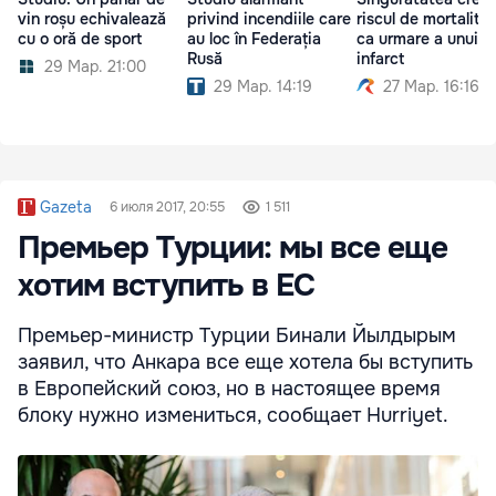
vin roșu echivalează
privind incendiile care
riscul de mortalita
cu o oră de sport
au loc în Federația
ca urmare a unui
Rusă
infarct
29 Мар. 21:00
29 Мар. 14:19
27 Мар. 16:16
Gazeta
6 июля 2017, 20:55
1 511
Премьер Турции: мы все еще
хотим вступить в ЕС
Премьер-министр Турции Бинали Йылдырым
заявил, что Анкара все еще хотела бы вступить
в Европейский союз, но в настоящее время
блоку нужно измениться, сообщает Hurriyet.