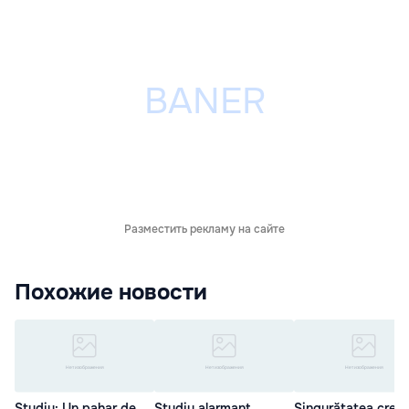
Разместить рекламу на сайте
Похожие новости
Studiu: Un pahar de
Studiu alarmant
Singurătatea creşt