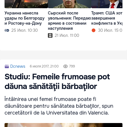
Украина нанесла
Сырский после
Трамп: США хотят
удары по Белгороду
увольнения: Передаю
завершения
и Ростову-на-Дону
армию в состоянии
конфликта в Укр
наступления
25 Июл. 10:30
30 Июл. 15:08
21 Июл. 11:00
Dcnews
6 июля 2017, 21:00
799
Studiu: Femeile frumoase pot
dăuna sănătăţii bărbaţilor
Întâlnirea unei femei frumoase poate fi
dăunătoare pentru sănătatea bărbaţilor, spun
cercetătorii de la Universitatea din Valencia.