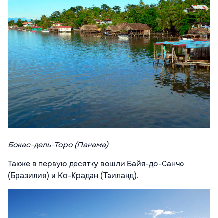
Бокас-дель-Торо (Панама)
Также в первую десятку вошли Байя-до-Санчо
(Бразилия) и Ко-Крадан (Таиланд).