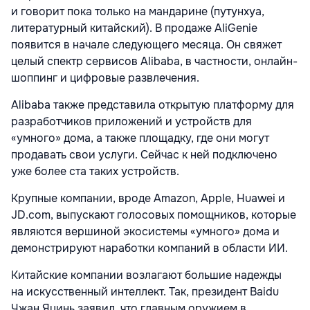
и говорит пока только на мандарине (путунхуа,
литературный китайский). В продаже AliGenie
появится в начале следующего месяца. Он свяжет
целый спектр сервисов Alibaba, в частности, онлайн-
шоппинг и цифровые развлечения.
Alibaba также представила открытую платформу для
разработчиков приложений и устройств для
«умного» дома, а также площадку, где они могут
продавать свои услуги. Сейчас к ней подключено
уже более ста таких устройств.
Крупные компании, вроде Amazon, Apple, Huawei и
JD.com, выпускают голосовых помощников, которые
являются вершиной экосистемы «умного» дома и
демонстрируют наработки компаний в области ИИ.
Китайские компании возлагают большие надежды
на искусственный интеллект. Так, президент Baidu
Чжан Яцинь заявил, что главным оружием в