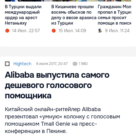
В Турции выдали
В Кишиневе прошли
Гражданин Молд
международный
восемь обысков по
пропал в Турции:
ордер на арест
делу о ввозе арахиса
семья просит
Нетаньяху
из Турции
помощи в поиска
14 Июл. 22:57
15 Июл. 14:09
9 Июл. 11:24
Hightech
6 июля 2017, 20:47
1 980
Alibaba выпустила самого
дешевого голосового
помощника
Китайский онлайн-ритейлер Alibaba
презентовал «умную» колонку с голосовым
помощником Tmall Genie на пресс-
конференции в Пекине.