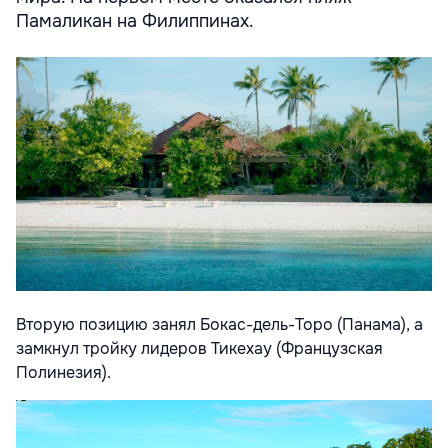
Памаликан на Филиппинах.
Вторую позицию занял Бокас-дель-Торо (Панама), а
замкнул тройку лидеров Тикехау (Французская
Полинезия).