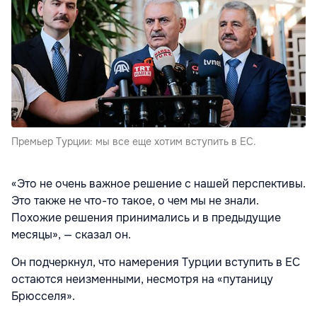
Премьер Турции: мы все еще хотим вступить в ЕС.
«Это не очень важное решение с нашей перспективы.
Это также не что-то такое, о чем мы не знали.
Похожие решения принимались и в предыдущие
месяцы», — сказал он.
Он подчеркнул, что намерения Турции вступить в ЕС
остаются неизменными, несмотря на «путаницу
Брюсселя».