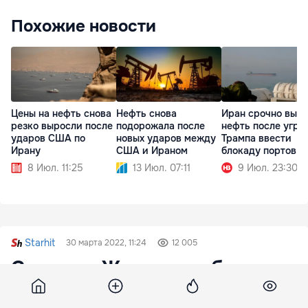
Похожие новости
Цены на нефть снова
Нефть снова
Иран срочно выво
резко выросли после
подорожала после
нефть после угро
ударов США по
новых ударов между
Трампа ввести
Ирану
США и Ираном
блокаду портов
8 Июл. 11:25
13 Июл. 07:11
9 Июл. 23:30
Starhit
30 марта 2022, 11:24
12 005
С певицы Жасмин требуют в
суде 300 миллионов рублей