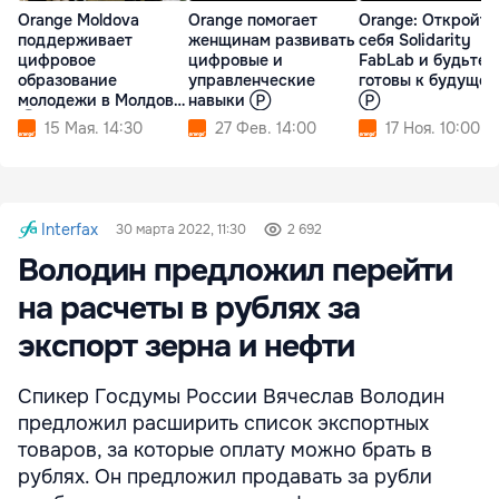
Orange Moldova
Orange помогает
Orange: Откройте
поддерживает
женщинам развивать
себя Solidarity
цифровое
цифровые и
FabLab и будьте
образование
управленческие
готовы к будуще
молодежи в Молдове
навыки Ⓟ
Ⓟ
Ⓟ
15 Мая. 14:30
27 Фев. 14:00
17 Ноя. 10:00
Interfax
30 марта 2022, 11:30
2 692
Володин предложил перейти
на расчеты в рублях за
экспорт зерна и нефти
Спикер Госдумы России Вячеслав Володин
предложил расширить список экспортных
товаров, за которые оплату можно брать в
рублях. Он предложил продавать за рубли