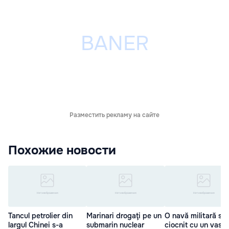
Разместить рекламу на сайте
Похожие новости
Tancul petrolier din
Marinari drogaţi pe un
O navă militară s-a
largul Chinei s-a
submarin nuclear
ciocnit cu un vas