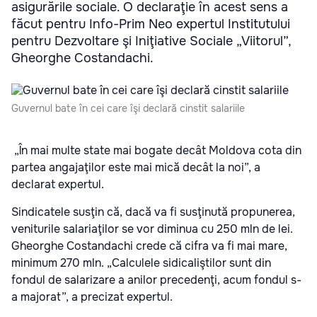
asigurările sociale. O declaraţie în acest sens a
făcut pentru Info-Prim Neo expertul Institutului
pentru Dezvoltare şi Iniţiative Sociale „Viitorul”,
Gheorghe Costandachi.
Guvernul bate în cei care îşi declară cinstit salariile
„În mai multe state mai bogate decât Moldova cota din
partea angajaţilor este mai mică decât la noi”, a
declarat expertul.
Sindicatele susţin că, dacă va fi susţinută propunerea,
veniturile salariaţilor se vor diminua cu 250 mln de lei.
Gheorghe Costandachi crede că cifra va fi mai mare,
minimum 270 mln. „Calculele sidicaliştilor sunt din
fondul de salarizare a anilor precedenţi, acum fondul s-
a majorat”, a precizat expertul.