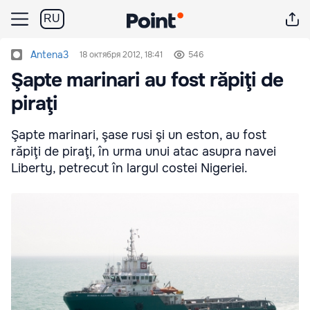
RU
Antena3
18 октября 2012, 18:41
546
Şapte marinari au fost răpiţi de
piraţi
Şapte marinari, şase rusi şi un eston, au fost
răpiţi de piraţi, în urma unui atac asupra navei
Liberty, petrecut în largul costei Nigeriei.