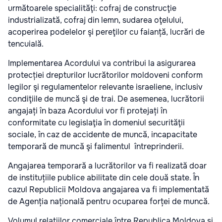
următoarele specialităţi: cofraj de construcţie
industrializată, cofraj din lemn, sudarea oţelului,
acoperirea podelelor şi pereţilor cu faianță, lucrări de
tencuială.
Implementarea Acordului va contribui la asigurarea
protecției drepturilor lucrătorilor moldoveni conform
legilor şi regulamentelor relevante israeliene, inclusiv
condiţiile de muncă şi de trai. De asemenea, lucrătorii
angajați în baza Acordului vor fi protejați în
conformitate cu legislaţia în domeniul securităţii
sociale, în caz de accidente de muncă, incapacitate
temporară de muncă şi falimentul întreprinderii.
Angajarea temporară a lucrătorilor va fi realizată doar
de instituțiile publice abilitate din cele două state. În
cazul Republicii Moldova angajarea va fi implementată
de Agenția națională pentru ocuparea forței de muncă.
Volumul relațiilor comerciale între Republica Moldova și