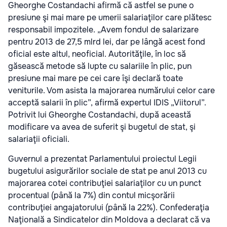
Gheorghe Costandachi afirmă că astfel se pune o
presiune şi mai mare pe umerii salariaţilor care plătesc
responsabil impozitele. „Avem fondul de salarizare
pentru 2013 de 27,5 mlrd lei, dar pe lângă acest fond
oficial este altul, neoficial. Autorităţile, în loc să
găsească metode să lupte cu salariile în plic, pun
presiune mai mare pe cei care îşi declară toate
veniturile. Vom asista la majorarea numărului celor care
acceptă salarii în plic”, afirmă expertul IDIS „Viitorul”.
Potrivit lui Gheorghe Costandachi, după această
modificare va avea de suferit şi bugetul de stat, şi
salariaţii oficiali.
Guvernul a prezentat Parlamentului proiectul Legii
bugetului asigurărilor sociale de stat pe anul 2013 cu
majorarea cotei contribuţiei salariaţilor cu un punct
procentual (până la 7%) din contul micşorării
contribuţiei angajatorului (până la 22%). Confederaţia
Naţională a Sindicatelor din Moldova a declarat că va