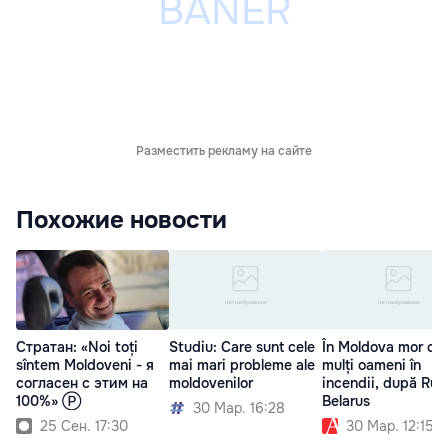
Разместить рекламу на сайте
Похожие новости
Стратан: «Noi toți
Studiu: Care sunt cele
În Moldova mor cei
sîntem Moldoveni - я
mai mari probleme ale
mulți oameni în
согласен с этим на
moldovenilor
incendii, după Rusi
100%» Ⓟ
Belarus
30 Мар. 16:28
25 Сен. 17:30
30 Мар. 12:15