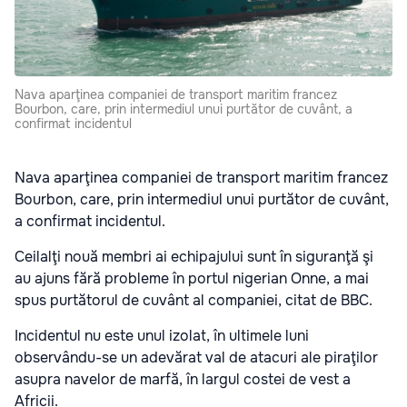
Nava aparţinea companiei de transport maritim francez
Bourbon, care, prin intermediul unui purtător de cuvânt, a
confirmat incidentul
Nava aparţinea companiei de transport maritim francez
Bourbon, care, prin intermediul unui purtător de cuvânt,
a confirmat incidentul.
Ceilalţi nouă membri ai echipajului sunt în siguranţă şi
au ajuns fără probleme în portul nigerian Onne, a mai
spus purtătorul de cuvânt al companiei, citat de BBC.
Incidentul nu este unul izolat, în ultimele luni
observându-se un adevărat val de atacuri ale piraţilor
asupra navelor de marfă, în largul costei de vest a
Africii.