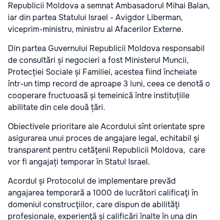
Republicii Moldova a semnat Ambasadorul Mihai Balan,
iar din partea Statului Israel - Avigdor Liberman,
viceprim-ministru, ministru al Afacerilor Externe.
Din partea Guvernului Republicii Moldova responsabil
de consultări și negocieri a fost Ministerul Muncii,
Protecției Sociale și Familiei, acestea fiind încheiate
într-un timp record de aproape 3 luni, ceea ce denotă o
cooperare fructuoasă și temeinică între instituțiile
abilitate din cele două țări.
Obiectivele prioritare ale Acordului sînt orientate spre
asigurarea unui proces de angajare legal, echitabil şi
transparent pentru cetăţenii Republicii Moldova, care
vor fi angajați temporar în Statul Israel.
Acordul și Protocolul de implementare prevăd
angajarea temporară a 1000 de lucrători calificaţi în
domeniul construcţiilor, care dispun de abilităţi
profesionale, experienţă şi calificări înalte în una din