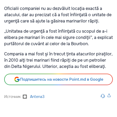
Oficialii companiei nu au dezvăluit locaţia exactă a
atacului, dar au precizat că a fost înfiinţată o unitate de
urgenţă care să ajute la găsirea marinarilor răpiţi.
„Unitatea de urgenţă a fost înfiinţată cu scopul de a-i
elibera pe marinari în cele mai sigure condiţii”, a explicat
purtătorul de cuvânt al celor de la Bourbon.
Compania a mai fost şi în trecut ţinta atacurilor piraţilor,
în 2010 alţi trei marinari fiind răpiţi de pe un petrolier
din Delta Nigerului. Ulterior, aceştia au fost eliberaţi.
Подпишитесь на новости Point.md в Google
Источник
Antena3