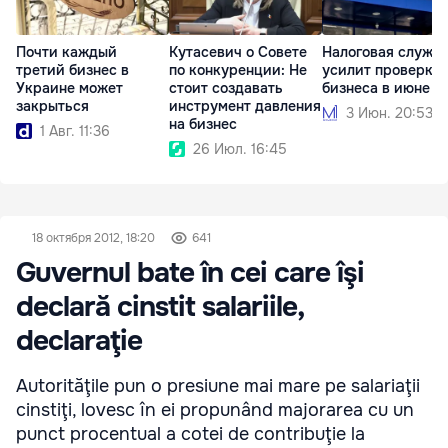
Почти каждый
Кутасевич о Совете
Налоговая служб
третий бизнес в
по конкуренции: Не
усилит проверки
Украине может
стоит создавать
бизнеса в июне
закрыться
инструмент давления
3 Июн. 20:53
на бизнес
1 Авг. 11:36
26 Июл. 16:45
18 октября 2012, 18:20
641
Guvernul bate în cei care îşi
declară cinstit salariile,
declaraţie
Autorităţile pun o presiune mai mare pe salariaţii
cinstiţi, lovesc în ei propunând majorarea cu un
punct procentual a cotei de contribuţie la