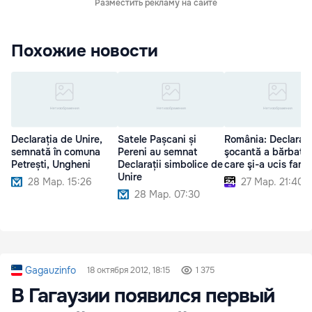
Разместить рекламу на сайте
Похожие новости
Declarația de Unire,
Satele Pașcani și
România: Declaraţi
semnată în comuna
Pereni au semnat
şocantă a bărbatul
Petrești, Ungheni
Declarații simbolice de
care şi-a ucis famil
Unire
28 Мар. 15:26
27 Мар. 21:40
28 Мар. 07:30
Gagauzinfo
18 октября 2012, 18:15
1 375
В Гагаузии появился первый