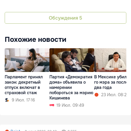
Обсуждения
5
Похожие новости
Парламент принял
Партия «Демократия
В Мексике убили 
закон: декретный
дома» объявила о
го мэра за после
отпуск включат в
намерении
два года
страховой стаж
побороться за мэрию
23 Июл. 08:20
Кишинева
9 Июл. 17:16
19 Июл. 09:49