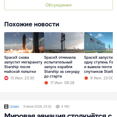
Обсуждения
Похожие новости
SpaceX снова
SpaceX отменила
SpaceX запустила
запустит мегаракету
испытательный
одну ступень Falc
Starship после
запуск корабля
и вывела почти 1 
майской попытки
Starship за секунду
спутников Starlin
до старта
13 Июл. 23:30
9 Июл. 23:00
17 Июл. 09:28
Unian
9 июня 2026, 23:32
4 760
Мировая авиация столкнётся с