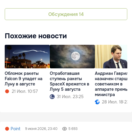
Обсуждения
14
Похожие новости
Обломок ракеты
Отработавшая
Андриан Гаврили
Falcon 9 упадет на
ступень ракеты
назначен старши
Луну в августе
SpaceX врежется в
советником в
Луну 5 августа
аппарате премье
21 Июл. 10:57
министра
31 Июл. 23:25
28 Июл. 18:23
Point
9 июня 2026, 23:40
5 693