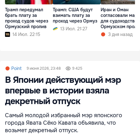
Трамп передумал
Трамп: США будут
Иран и Оман
брать плату за
взимать плату за
согласовали мар
проход судов через
проход через Ормуз
для судоходства 
Ормузский пролив
Ормузском проли
13 Июл. 21:27
14 Июл. 22:15
3 дня назад
Point
9 июня 2026, 23:48
9 425
В Японии действующий мэр
впервые в истории взяла
декретный отпуск
Самый молодой избранный мэр японского
города Явата Сёко Кавата объявила, что
возьмет декретный отпуск.