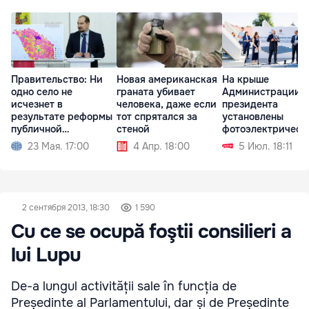
Правительство: Ни
Новая американская
На крыше
одно село не
граната убивает
Администрации
исчезнет в
человека, даже если
президента
результате реформы
тот спрятался за
установлены
публичной
стеной
фотоэлектрическ
администрации
панели
23 Мая. 17:00
4 Апр. 18:00
5 Июл. 18:11
2 сентября 2013, 18:30
1 590
Cu ce se ocupă foştii consilieri a
lui Lupu
De-a lungul activității sale în funcția de
Președinte al Parlamentului, dar și de Președinte