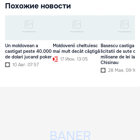
Похожие новости
Un moldovean a
Moldovenii cheltuiesc
Basescu castiga
castigat peste 40.000
mai mult decât câştigă
licitatii de sute de
de dolari jucand poker
milioane de lei la
17 Июн. 13:05
Chisinau
10 Авг. 07:57
28 Мая. 09:16