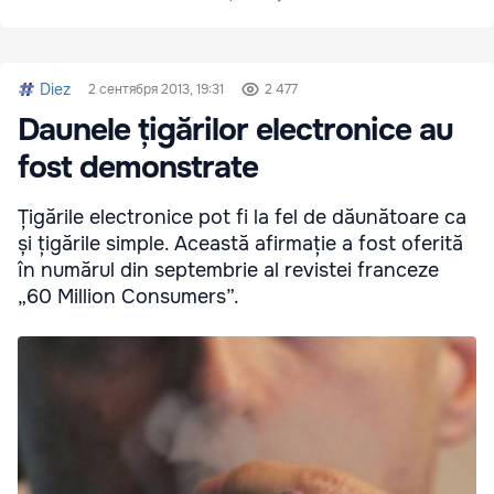
Diez
2 сентября 2013, 19:31
2 477
Daunele țigărilor electronice au
fost demonstrate
Țigările electronice pot fi la fel de dăunătoare ca
și țigările simple. Această afirmație a fost oferită
în numărul din septembrie al revistei franceze
„60 Million Consumers”.