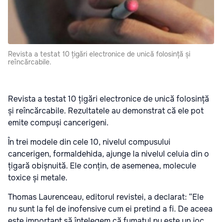
Revista a testat 10 țigări electronice de unică folosință și
reîncărcabile.
Revista a testat 10 țigări electronice de unică folosință
și reîncărcabile. Rezultatele au demonstrat că ele pot
emite compuși cancerigeni.
În trei modele din cele 10, nivelul compusului
cancerigen, formaldehida, ajunge la nivelul celuia din o
țigară obișnuită. Ele conțin, de asemenea, molecule
toxice și metale.
Thomas Laurenceau, editorul revistei, a declarat: “Ele
nu sunt la fel de inofensive cum ei pretind a fi. De aceea
este important să înțelegem că fumatul nu este un joc,