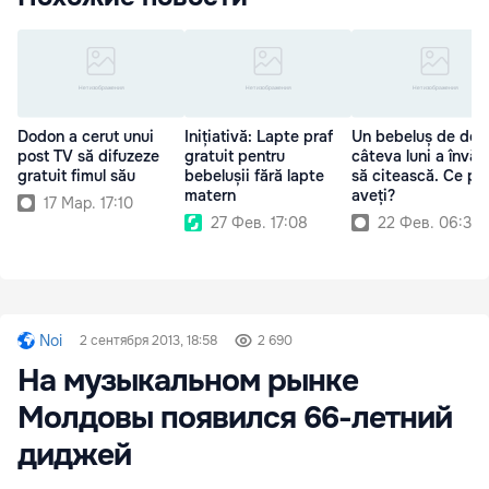
Dodon a cerut unui
Inițiativă: Lapte praf
Un bebeluș de doa
post TV să difuzeze
gratuit pentru
câteva luni a învăț
gratuit fimul său
bebelușii fără lapte
să citească. Ce pă
matern
aveți?
17 Мар. 17:10
27 Фев. 17:08
22 Фев. 06:30
Noi
2 сентября 2013, 18:58
2 690
На музыкальном рынке
Молдовы появился 66-летний
диджей