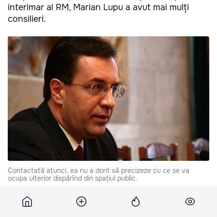
interimar al RM, Marian Lupu a avut mai mulți
consilieri.
Contactată atunci, ea nu a dorit să precizeze cu ce se va
ocupa ulterior dispărînd din spațiul public.
Acesta a numit cinci consilieri în funcție abia la 1 aprilie