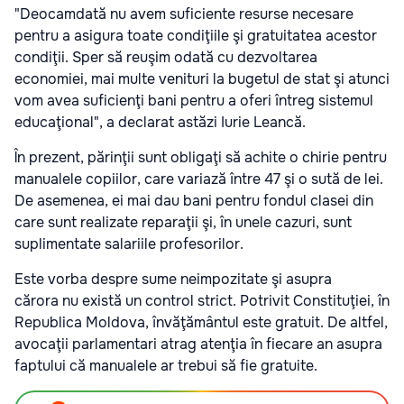
"Deocamdată nu avem suficiente resurse necesare
pentru a asigura toate condiţiile şi gratuitatea acestor
condiţii. Sper să reuşim odată cu dezvoltarea
economiei, mai multe venituri la bugetul de stat şi atunci
vom avea suficienţi bani pentru a oferi întreg sistemul
educaţional", a declarat astăzi Iurie Leancă.
În prezent, părinţii sunt obligaţi să achite o chirie pentru
manualele copiilor, care variază între 47 şi o sută de lei.
De asemenea, ei mai dau bani pentru fondul clasei din
care sunt realizate reparaţii şi, în unele cazuri, sunt
suplimentate salariile profesorilor.
Este vorba despre sume neimpozitate şi asupra
cărora nu există un control strict. Potrivit Constituţiei, în
Republica Moldova, învăţământul este gratuit. De altfel,
avocaţii parlamentari atrag atenţia în fiecare an asupra
faptului că manualele ar trebui să fie gratuite.