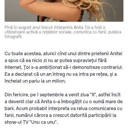
Pînă în august anul trecut interpreta Anita Țoi a fost o
utilizatoare activă a rețelelor sociale, comunica cu fanii, publica
fotografii.
Cu toate acestea, atunci cînd unul dintre prietenii Anitei
a spus că ea nicio zi nu ar putea supraviețui fără
Internet, Țoi s-a ambiționat să-i demonstreze contrariul.
Ea a declarat că un an întreg nu va intra pe rețea, și a
încheiat un pariu la un milion.
Din fericire, pe 1 septembrie a venit ziua "X", astfel încît
a devenit clar că Anita s-a îmbogățit cu o sumă mare de
bani. Acum probabil interpreta va relua comunicarea cu
fanii, numărul cărora a crescut datorită participării la
show-ul TV "Unu ca unu".