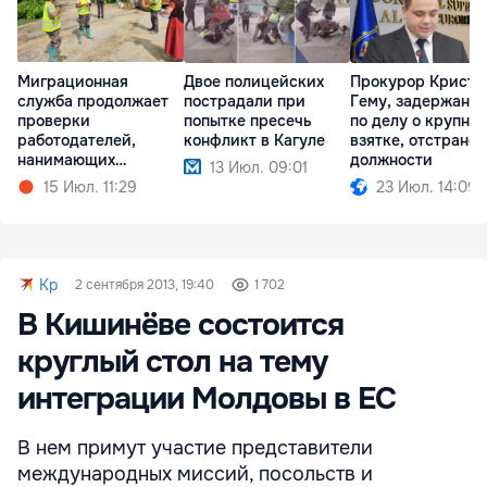
Миграционная
Двое полицейских
Прокурор Кристи
служба продолжает
пострадали при
Гему, задержанн
проверки
попытке пресечь
по делу о крупно
работодателей,
конфликт в Кагуле
взятке, отстранён
нанимающих
должности
13 Июл. 09:01
иностранцев
15 Июл. 11:29
23 Июл. 14:09
Kp
2 сентября 2013, 19:40
1 702
В Кишинёве состоится
круглый стол на тему
интеграции Молдовы в ЕС
В нем примут участие представители
международных миссий, посольств и