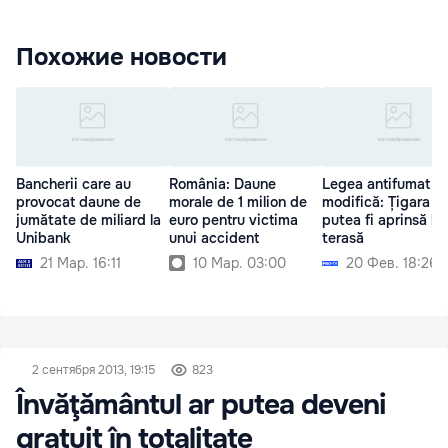
Похожие новости
Bancherii care au
România: Daune
Legea antifumat s
provocat daune de
morale de 1 milion de
modifică: Țigara ar
jumătate de miliard la
euro pentru victima
putea fi aprinsă la
Unibank
unui accident
terasă
21 Мар. 16:11
10 Мар. 03:00
20 Фев. 18:26
2 сентября 2013, 19:15
823
Învăţământul ar putea deveni
gratuit în totalitate