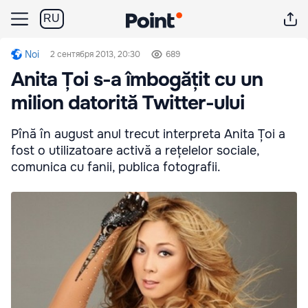
RU
Noi
2 сентября 2013, 20:30
689
Anita Țoi s-a îmbogățit cu un
milion datorită Twitter-ului
Pînă în august anul trecut interpreta Anita Țoi a
fost o utilizatoare activă a rețelelor sociale,
comunica cu fanii, publica fotografii.