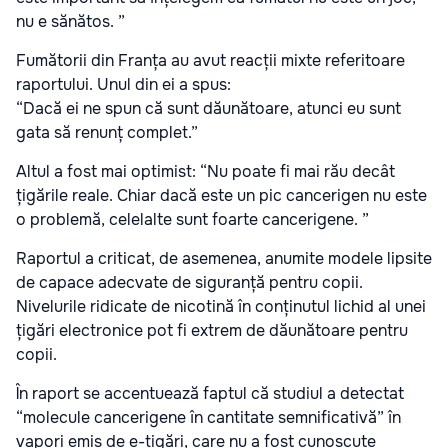
nu e sănătos. ”
Fumătorii din Franța au avut reacții mixte referitoare
raportului. Unul din ei a spus:
“Dacă ei ne spun că sunt dăunătoare, atunci eu sunt
gata să renunț complet.”
Altul a fost mai optimist: “Nu poate fi mai rău decât
țigările reale. Chiar dacă este un pic cancerigen nu este
o problemă, celelalte sunt foarte cancerigene. ”
Raportul a criticat, de asemenea, anumite modele lipsite
de capace adecvate de siguranță pentru copii.
Nivelurile ridicate de nicotină în conținutul lichid al unei
țigări electronice pot fi extrem de dăunătoare pentru
copii.
În raport se accentuează faptul că studiul a detectat
“molecule cancerigene în cantitate semnificativă” în
vapori emis de e-țigări, care nu a fost cunoscute