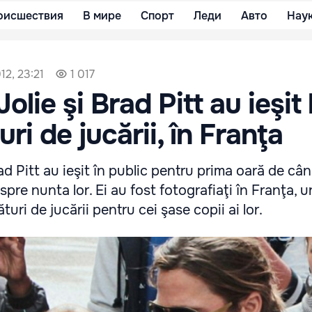
оисшествия
В мире
Спорт
Леди
Авто
Нау
12, 23:21
1 017
olie şi Brad Pitt au ieşit 
i de jucării, în Franţa
ad Pitt au ieşit în public pentru prima oară de câ
pre nunta lor. Ei au fost fotografiaţi în Franţa, 
turi de jucării pentru cei şase copii ai lor.