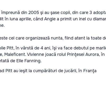
 împreună din 2005 şi au şase copii, din care 3 adopta
dit în luna aprilie, când Angie a primit un inel cu diama
ne.
ste cel care organizează nunta, fiind atent la toate det
lie Pitt, în vârstă de 4 ani, îşi va face debutul pe mari
e, Maleficent. Vivienne joacă rolul Prinţesei Aurora, în 
etată de Elle Fanning.