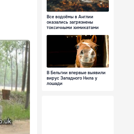
Все водоёмы в Англии
оказались загрязнены
токсичными химикатами
В Бельгии впервые выявили
вирус Западного Нила у
лошади