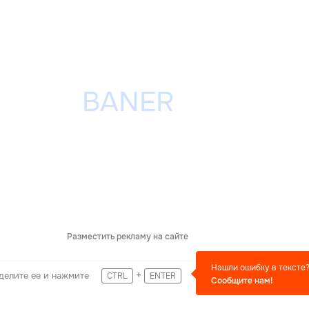
Разместить рекламу на сайте
Нашли ошибку в тексте
+
делите ее и нажмите
CTRL
ENTER
Сообщите нам!