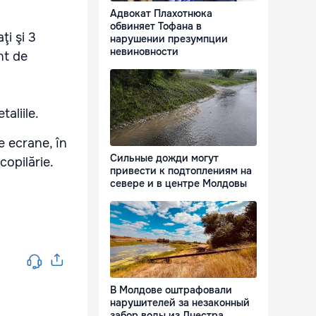
Адвокат Плахотнюка
обвиняет Тофана в
ţi şi 3
нарушении презумпции
невиновности
nt de
aliile.
le ecrane, în
Сильные дожди могут
copilărie.
привести к подтоплениям на
севере и в центре Молдовы
В Молдове оштрафовали
нарушителей за незаконный
забор воды из Днестра