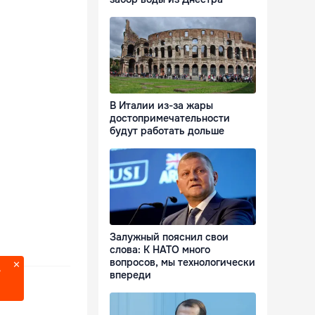
В Италии из-за жары
достопримечательности
будут работать дольше
Залужный пояснил свои
слова: К НАТО много
вопросов, мы технологически
?
впереди