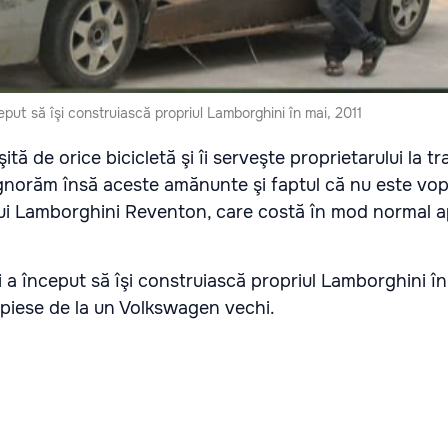
put să îşi construiască propriul Lamborghini în mai, 2011
tă de orice bicicletă şi îi serveşte proprietarului la t
norăm însă aceste amănunte şi faptul că nu este vopsi
nui Lamborghini Reventon, care costă în mod normal 
 a început să îşi construiască propriul Lamborghini în 
e piese de la un Volkswagen vechi.