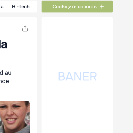
ка
Hi-Tech
Сообщить новость
la
nd au
unde