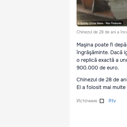
Chinezul de 28 de ani a înce
Maşina poate fi depăşi
îngrăşăminte. Dacă ig
o replică exactă a u
900.000 de euro.
Chinezul de 28 de ani
El a folosit mai mult
Источник
Rtv