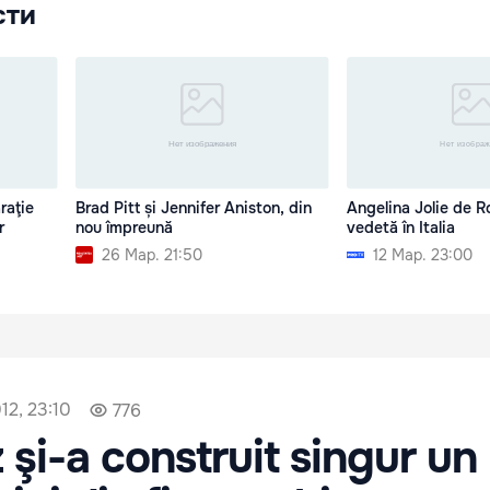
сти
raţie
Brad Pitt și Jennifer Aniston, din
Angelina Jolie de R
r
nou împreună
vedetă în Italia
26 Мар. 21:50
12 Мар. 23:00
12, 23:10
776
 şi-a construit singur un