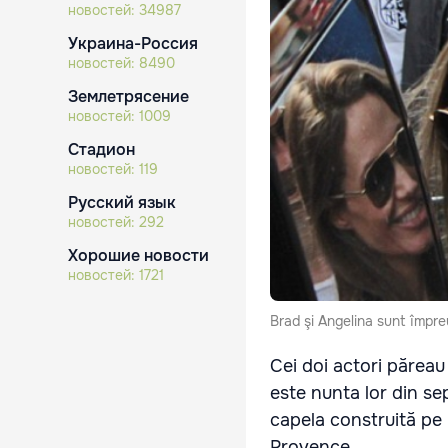
новостей:
34987
Украина-Россия
новостей:
8490
Землетрясение
новостей:
1009
Стадион
новостей:
119
Русский язык
новостей:
292
Хорошие новости
новостей:
1721
Brad şi Angelina sunt împre
Cei doi actori păreau
este nunta lor din sep
capela construită pe 
Provence.