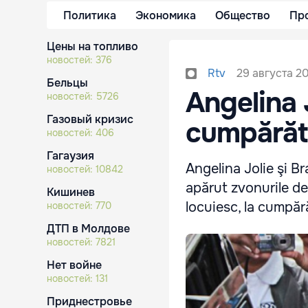
Политика
Экономика
Общество
Пр
Цены на топливо
новостей:
376
29 августа 20
Rtv
Бельцы
Angelina J
новостей:
5726
Газовый кризис
cumpărătur
новостей:
406
Гагаузия
Angelina Jolie şi Br
новостей:
10842
apărut zvonurile des
Кишинев
locuiesc, la cumpără
новостей:
770
ДТП в Молдове
новостей:
7821
Нет войне
новостей:
131
Приднестровье