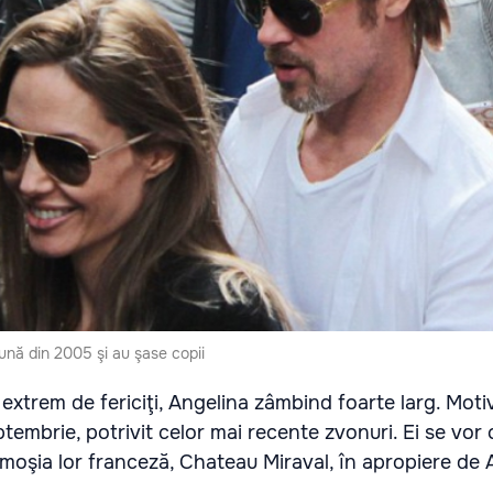
ună din 2005 şi au şase copii
 extrem de fericiţi, Angelina zâmbind foarte larg. Motiv
tembrie, potrivit celor mai recente zvonuri. Ei se vor 
moşia lor franceză, Chateau Miraval, în apropiere de 