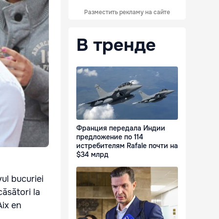
Разместить рекламу на сайте
В тренде
Франция передала Индии
предложение по 114
истребителям Rafale почти на
$34 млрд
ul bucuriei
căsători la
Aix en