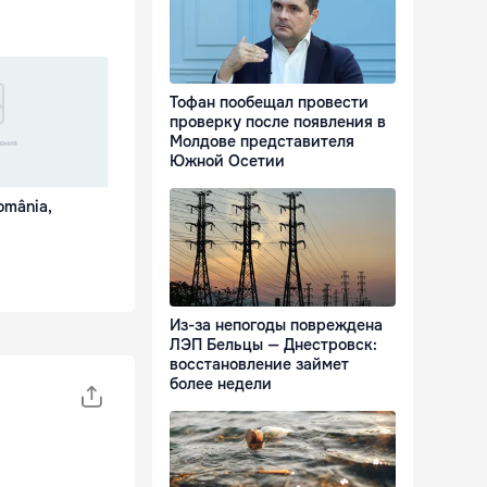
Тофан пообещал провести
проверку после появления в
Молдове представителя
Южной Осетии
omânia,
Из-за непогоды повреждена
ЛЭП Бельцы — Днестровск:
восстановление займет
более недели