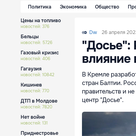
Политика
Экономика
Общество
Пр
Цены на топливо
новостей:
376
26 апреля 2023
Dw
Бельцы
"Досье":
новостей:
5726
Газовый кризис
влияние 
новостей:
406
Гагаузия
В Кремле разрабо
новостей:
10842
стран Балтии. Рос
Кишинев
правительств и не
новостей:
770
центр "Досье".
ДТП в Молдове
новостей:
7820
Нет войне
новостей:
131
Приднестровье