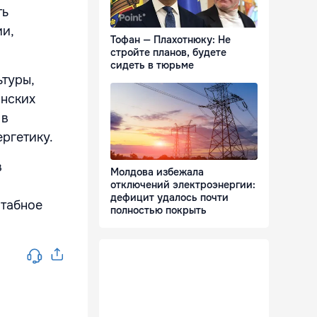
ть
и,
Тофан — Плахотнюку: Не
стройте планов, будете
сидеть в тюрьме
ьтуры,
онских
 в
ргетику.
в
Молдова избежала
отключений электроэнергии:
дефицит удалось почти
штабное
полностью покрыть