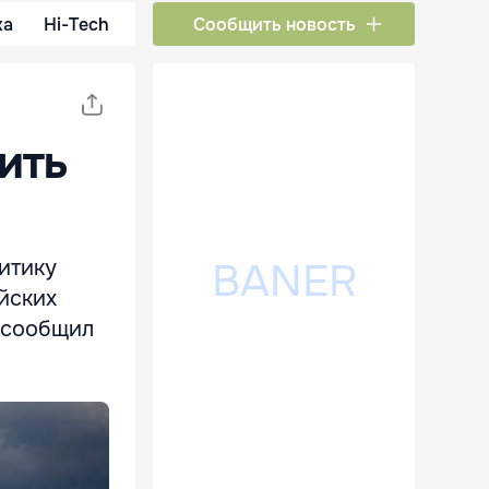
ка
Hi-Tech
Сообщить новость
ить
итику
йских
, сообщил