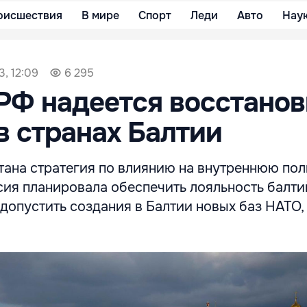
оисшествия
В мире
Спорт
Леди
Авто
Нау
, 12:09
6 295
 РФ надеется восстанов
в странах Балтии
тана стратегия по влиянию на внутреннюю пол
сия планировала обеспечить лояльность балти
 допустить создания в Балтии новых баз НАТО