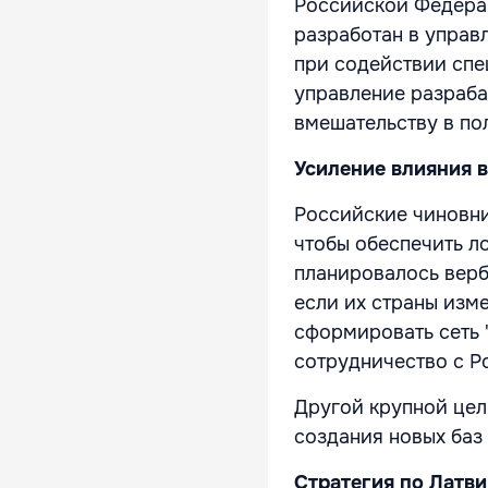
Российской Федерац
разработан в управ
при содействии спец
управление разраба
вмешательству в по
Усиление влияния в
Российские чиновн
чтобы обеспечить л
планировалось верб
если их страны изм
сформировать сеть 
сотрудничество с Р
Другой крупной цел
создания новых баз
Стратегия по Латв