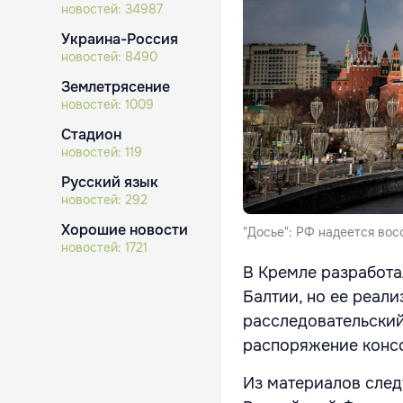
новостей:
34987
Украина-Россия
новостей:
8490
Землетрясение
новостей:
1009
Стадион
новостей:
119
Русский язык
новостей:
292
Хорошие новости
"Досье": РФ надеется вос
новостей:
1721
В Кремле разработа
Балтии, но ее реали
расследовательский
распоряжение конс
Из материалов след