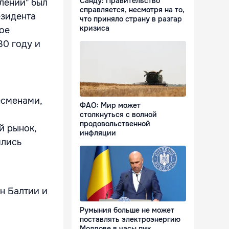
Санду: Правительство
лении" был
справляется, несмотря на то,
езидента
что приняло страну в разгар
кризиса
мое
30 году и
есменами,
ФАО: Мир может
столкнуться с волной
продовольственной
й рынок,
инфляции
ялись
н Балтии и
Румыния больше не может
поставлять электроэнергию
Молдове в часы пик