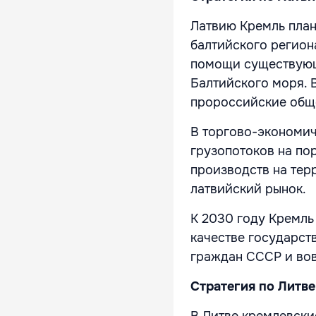
Латвию Кремль план
балтийского региона
помощи существующ
Балтийского моря. 
пророссийские обще
В торгово-экономи
грузопотоков на по
производств на тер
латвийский рынок.
К 2030 году Кремль
качестве государст
граждан СССР и вов
Стратегия по Литве
В Литве кремлевски