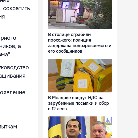
, сократить
ия
В столице ограбили
урного
прохожего: полиция
ников, а
задержала подозреваемого и
его сообщников
ма".
руководство
ращивания
появление
В Молдове введут НДС на
зарубежные посылки и сбор
в 12 леев
пыткам
и