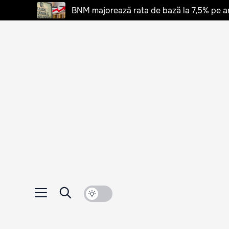
BNM majorează rata de bază la 7,5% pe a