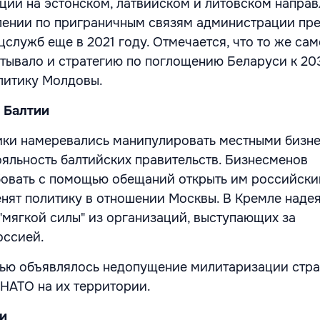
ии на эстонском, латвийском и литовском направ
лении по приграничным связям администрации пр
служб еще в 2021 году. Отмечается, что то же са
тывало и стратегию по поглощению Беларуси к 20
литику Молдовы.
 Балтии
ики намеревались манипулировать местными бизн
ояльность балтийских правительств. Бизнесменов
овать с помощью обещаний открыть им российски
енят политику в отношении Москвы. В Кремле наде
"мягкой силы" из организаций, выступающих за
оссией.
ью объявлялось недопущение милитаризации стра
 НАТО на их территории.
ии