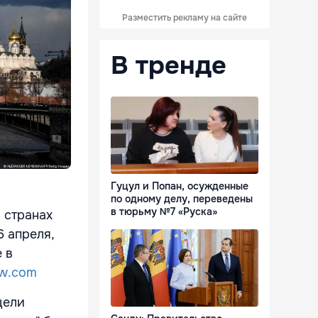
Разместить рекламу на сайте
В тренде
Гуцул и Попан, осужденные
по одному делу, переведены
в тюрьму №7 «Руска»
 странах
6 апреля,
 в
w.com
цели