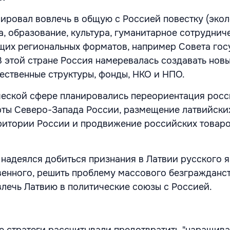
ировал вовлечь в общую с Россией повестку (эко
, образование, культура, гуманитарное сотруднич
их региональных форматов, например Совета гос
В этой стране Россия намеревалась создавать нов
ственные структуры, фонды, НКО и НПО.
ческой сфере планировались переориентация росс
рты Северо-Запада России, размещение латвийски
ритории России и продвижение российских товаро
 надеялся добиться признания в Латвии русского я
венного, решить проблему массового безгражданс
лечь Латвию в политические союзы с Россией.
е стратеги рассчитывали предотвратить "наращив