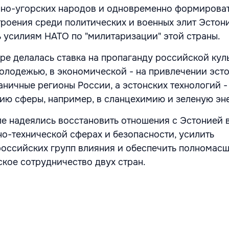
нно-угорских народов и одновременно формирова
роения среди политических и военных элит Эстони
 усилиям НАТО по "милитаризации" этой страны.
ре делалась ставка на пропаганду российской кул
молодежью, в экономической - на привлечении эст
аничные регионы России, а эстонских технологий -
ю сферы, например, в сланцехимию и зеленую эне
ле надеялись восстановить отношения с Эстонией 
но-технической сферах и безопасности, усилить
оссийских групп влияния и обеспечить полномас
кое сотрудничество двух стран.