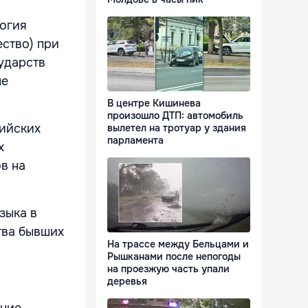
логия
ество) при
ударств
ые
В центре Кишинева
произошло ДТП: автомобиль
ийских
вылетел на тротуар у здания
парламента
х
в на
зыка в
тва бывших
На трассе между Бельцами и
Рышканами после непогоды
на проезжую часть упали
деревья
ание