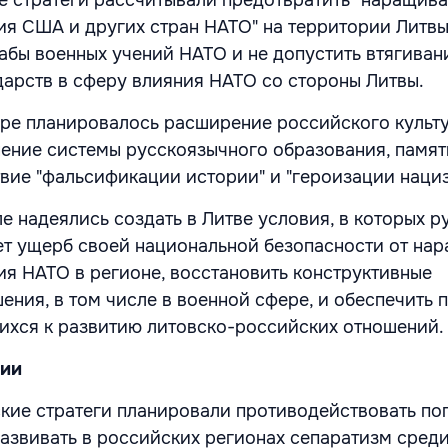
ия США и других стран НАТО" на территории Литвы
абы военных учений НАТО и не допустить втягиван
дарств в сферу влияния НАТО со стороны Литвы.
ре планировалось расширение российского культ
нение системы русскоязычного образования, памят
вие "фальсификации истории" и "героизации нациз
е надеялись создать в Литве условия, в которых 
ет ущерб своей национальной безопасности от на
ия НАТО в регионе, восстановить конструктивные
ения, в том числе в военной сфере, и обеспечить 
ихся к развитию литовско-российских отношений.
нии
кие стратеги планировали противодействовать по
развивать в российских регионах сепаратизм сред