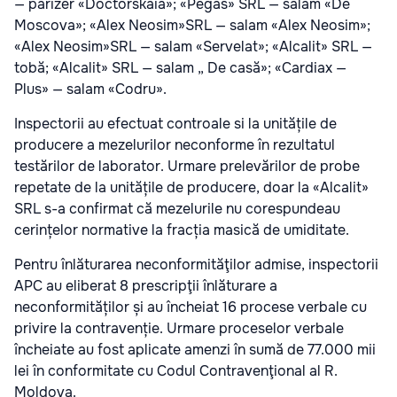
— parizer «Doctorskaia»; «Pegas» SRL — salam «De
Moscova»; «Alex Neosim»SRL — salam «Alex Neosim»;
«Alex Neosim»SRL — salam «Servelat»; «Alcalit» SRL —
tobă; «Alcalit» SRL — salam „ De casă»; «Cardiax —
Plus» — salam «Codru».
Inspectorii au efectuat controale si la unitățile de
producere a mezelurilor neconforme în rezultatul
testărilor de laborator. Urmare prelevărilor de probe
repetate de la unitățile de producere, doar la «Alcalit»
SRL s-a confirmat că mezelurile nu corespundeau
cerințelor normative la fracția masică de umiditate.
Pentru înlăturarea neconformităţilor admise, inspectorii
APC au eliberat 8 prescripţii înlăturare a
neconformităților și au încheiat 16 procese verbale cu
privire la contravenție. Urmare proceselor verbale
încheiate au fost aplicate amenzi în sumă de 77.000 mii
lei în conformitate cu Codul Contravenţional al R.
Moldova.