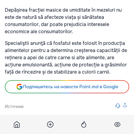
Depășirea fracției masice de umiditate în mezeluri nu
este de natură să afecteze viața și sănătatea
consumatorilor, dar poate prejudicia interesele
economice ale consumatorilor.
Specialiştii anunţă că fosfatul este folosit în producția
alimentelor pentru a determina creșterea capacității de
reținere a apei de catre carne si alte alimente, are
acțiune emulsionantă, acțiune de protecție a grăsimilor
față de rîncezire și de stabilizare a culorii carnii.
Подпишитесь на новости Point.md в Google
Источник