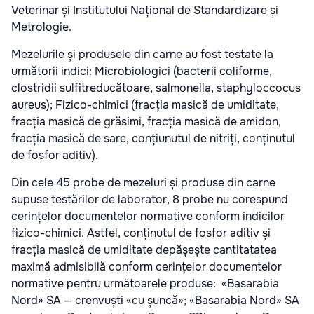
Veterinar și Institutului Național de Standardizare și
Metrologie.
Mezelurile și produsele din carne au fost testate la
următorii indici: Microbiologici (bacterii coliforme,
clostridii sulfitreducătoare, salmonella, staphyloccocus
aureus); Fizico-chimici (fracția masică de umiditate,
fracția masică de grăsimi, fracția masică de amidon,
fracția masică de sare, conțiunutul de nitriți, conținutul
de fosfor aditiv).
Din cele 45 probe de mezeluri și produse din carne
supuse testărilor de laborator, 8 probe nu corespund
cerințelor documentelor normative conform indicilor
fizico-chimici. Astfel, conținutul de fosfor aditiv și
fracția masică de umiditate depășește cantitatatea
maximă admisibilă conform cerințelor documentelor
normative pentru următoarele produse: «Basarabia
Nord» SA — crenvuști «cu șuncă»; «Basarabia Nord» SA