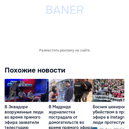
Разместить рекламу на сайте
Похожие новости
В Эквадоре
В Мадриде
Босния шокирова
вооруженные люди
журналистка
убийством в пря
во время прямого
пострадала от
эфире в Instagram
эфира захватили
домогательств во
люди протестуют
телестудию
время прямого эфира