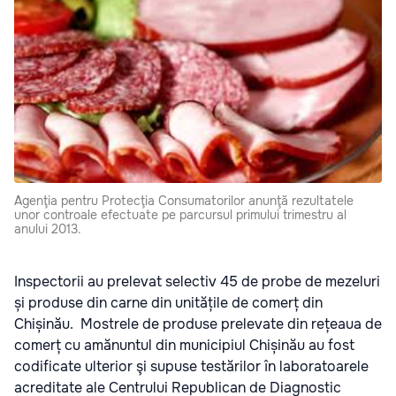
Agenţia pentru Protecţia Consumatorilor anunţă rezultatele
unor controale efectuate pe parcursul primului trimestru al
anului 2013.
Inspectorii au prelevat selectiv 45 de probe de mezeluri
și produse din carne din unitățile de comerț din
Chișinău. Mostrele de produse prelevate din rețeaua de
comerț cu amănuntul din municipiul Chișinău au fost
codificate ulterior şi supuse testărilor în laboratoarele
acreditate ale Centrului Republican de Diagnostic