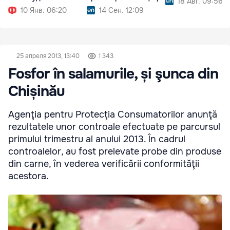
18 Авг. 09:56
10 Янв. 06:20
14 Сен. 12:09
25 апреля 2013, 13:40
1 343
Fosfor în salamurile, și şunca din
Chișinău
Agenţia pentru Protecţia Consumatorilor anunţă
rezultatele unor controale efectuate pe parcursul
primului trimestru al anului 2013. În cadrul
controalelor, au fost prelevate probe din produse
din carne, în vederea verificării conformităţii
acestora.