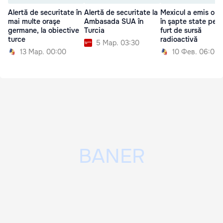
Alertă de securitate în
Alertă de securitate la
Mexicul a emis o al
mai multe oraşe
Ambasada SUA în
în şapte state pent
germane, la obiective
Turcia
furt de sursă
turce
radioactivă
5 Мар. 03:30
13 Мар. 00:00
10 Фев. 06:00