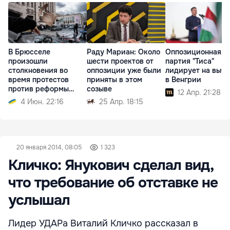
В Брюсселе
Раду Мариан: Около
Оппозиционная
произошли
шести проектов от
партия "Тиса"
столкновения во
оппозиции уже были
лидирует на выбо
время протестов
приняты в этом
в Венгрии
против реформы
созыве
12 Апр. 21:28
образования
4 Июн. 22:16
25 Апр. 18:15
20 января 2014, 08:05
1 323
Кличко: Янукович сделал вид,
что требование об отставке не
услышал
Лидер УДАРа Виталий Кличко рассказал в