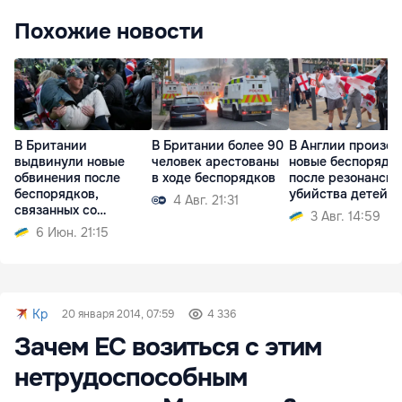
Похожие новости
В Британии
В Британии более 90
В Англии произо
выдвинули новые
человек арестованы
новые беспорядк
обвинения после
в ходе беспорядков
после резонансно
беспорядков,
убийства детей
4 Авг. 21:31
связанных со
3 Авг. 14:59
смертью студента
6 Июн. 21:15
Kp
20 января 2014, 07:59
4 336
Зачем ЕС возиться с этим
нетрудоспособным