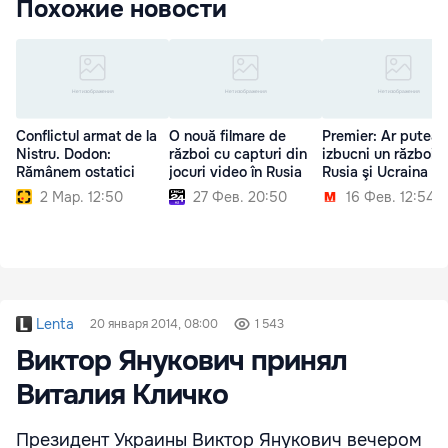
Похожие новости
Conflictul armat de la
O nouă filmare de
Premier: Ar putea
Nistru. Dodon:
război cu capturi din
izbucni un război î
Rămânem ostatici
jocuri video în Rusia
Rusia şi Ucraina
2 Мар. 12:50
27 Фев. 20:50
16 Фев. 12:54
Lenta
20 января 2014, 08:00
1 543
Виктор Янукович принял
Виталия Кличко
Президент Украины Виктор Янукович вечером