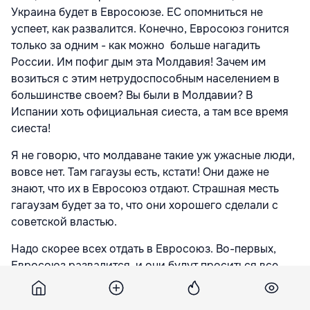
Украина будет в Евросоюзе. ЕС опомниться не
успеет, как развалится. Конечно, Евросоюз гонится
только за одним - как можно больше нагадить
России. Им пофиг дым эта Молдавия! Зачем им
возиться с этим нетрудоспособным населением в
большинстве своем? Вы были в Молдавии? В
Испании хоть официальная сиеста, а там все время
сиеста!
Я не говорю, что молдаване такие уж ужасные люди,
вовсе нет. Там гагаузы есть, кстати! Они даже не
знают, что их в Евросоюз отдают. Страшная месть
гагаузам будет за то, что они хорошего сделали с
советской властью.
Надо скорее всех отдать в Евросоюз. Во-первых,
Евросоюз развалится, и они будут проситься все
обратно в дружбу с Россией. Вот смотрите, Грузия
уже говорит - мы хорошие, купите нашу минералку,