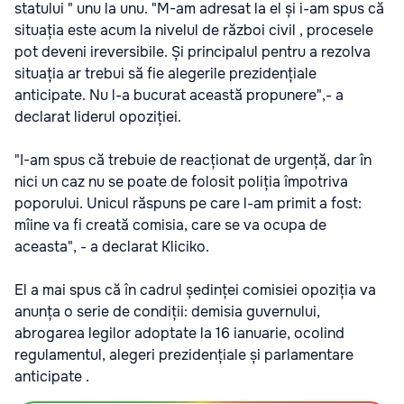
statului " unu la unu. "M-am adresat la el și i-am spus că
situația este acum la nivelul de război civil , procesele
pot deveni ireversibile. Și principalul pentru a rezolva
situația ar trebui să fie alegerile prezidențiale
anticipate. Nu l-a bucurat această propunere",- a
declarat liderul opoziției.
"I-am spus că trebuie de reacționat de urgență, dar în
nici un caz nu se poate de folosit poliția împotriva
poporului. Unicul răspuns pe care l-am primit a fost:
mîine va fi creată comisia, care se va ocupa de
aceasta", - a declarat Kliciko.
El a mai spus că în cadrul ședinței comisiei opoziția va
anunța o serie de condiții: demisia guvernului,
abrogarea legilor adoptate la 16 ianuarie, ocolind
regulamentul, alegeri prezidențiale și parlamentare
anticipate .