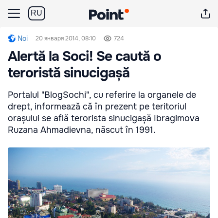
RU
Noi
20 января 2014, 08:10
724
Alertă la Soci! Se caută o
teroristă sinucigașă
Portalul "BlogSochi", cu referire la organele de
drept, informează că în prezent pe teritoriul
orașului se află terorista sinucigașă Ibragimova
Ruzana Ahmadievna, născut în 1991.