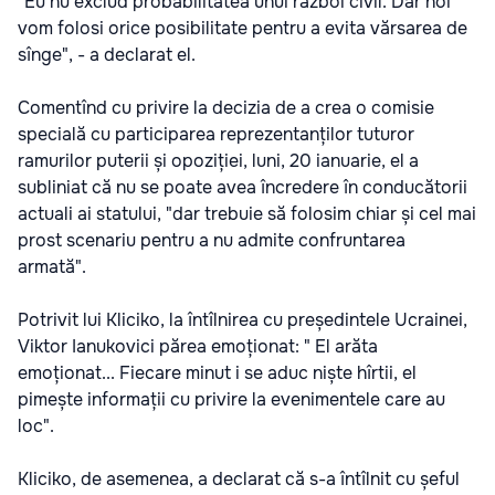
"Eu nu exclud probabilitatea unui război civil. Dar noi
vom folosi orice posibilitate pentru a evita vărsarea de
sînge", - a declarat el.
Comentînd cu privire la decizia de a crea o comisie
specială cu participarea reprezentanților tuturor
ramurilor puterii și opoziției, luni, 20 ianuarie, el a
subliniat că nu se poate avea încredere în conducătorii
actuali ai statului, "dar trebuie să folosim chiar și cel mai
prost scenariu pentru a nu admite confruntarea
armată".
Potrivit lui Kliciko, la întîlnirea cu președintele Ucrainei,
Viktor Ianukovici părea emoționat: " El arăta
emoționat... Fiecare minut i se aduc niște hîrtii, el
pimește informații cu privire la evenimentele care au
loc".
Kliciko, de asemenea, a declarat că s-a întîlnit cu șeful