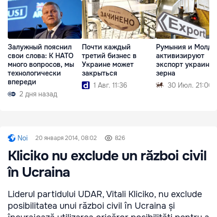
Залужный пояснил
Почти каждый
Румыния и Молдо
свои слова: К НАТО
третий бизнес в
активизируют
много вопросов, мы
Украине может
экспорт украинск
технологически
закрыться
зерна
впереди
1 Авг. 11:36
30 Июл. 21:00
2 дня назад
Noi
20 января 2014, 08:02
826
Kliciko nu exclude un război civil
în Ucraina
Liderul partidului UDAR, Vitali Kliciko, nu exclude
posibilitatea unui război civil în Ucraina și