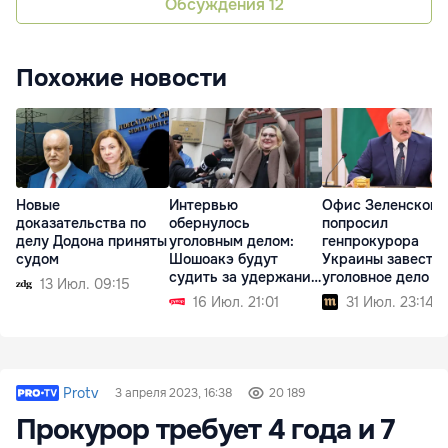
Обсуждения
12
Похожие новости
Новые
Интервью
Офис Зеленского
доказательства по
обернулось
попросил
делу Додона приняты
уголовным делом:
генпрокурора
судом
Шошоакэ будут
Украины завести
судить за удержание
уголовное дело н
13 Июл. 09:15
журналистов
Лукашенко
16 Июл. 21:01
31 Июл. 23:14
Protv
3 апреля 2023, 16:38
20 189
Прокурор требует 4 года и 7