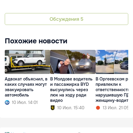
Обсуждения
5
Похожие новости
Адвокат объяснил, в
В Молдове водитель
В Оргеевском ра
каких случаях могут
и пассажирка BYD
привлекли к
эвакуировать
высунулись через
ответственности
автомобиль
люк на ходу ради
нарушившую ПДД
видео
женщину-водите
10 Июл. 14:01
10 Июл. 15:40
13 Июл. 21:05