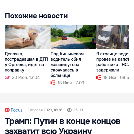
Похожие новости
Девочка,
Под Кишиневом
В столице водите
пострадавшая в ДТП
водитель сбил
провез на капоте
у Оргеева, идет на
женщину: она
работника ГНС: е
поправку
скончалась в
задержали
больнице
30 Июл. 13:04
18 Июн. 08:50
18 Июн. 17:03
Focus
3 апреля 2023, 16:36
26 119
Трамп: Путин в конце концов
захватит всю Украину