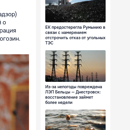
адзор)
 о
ЕК предостерегла Румынию в
трация
связи с намерением
огозин.
отстрочить отказ от угольных
ТЭС
Из-за непогоды повреждена
ЛЭП Бельцы — Днестровск:
восстановление займет
более недели