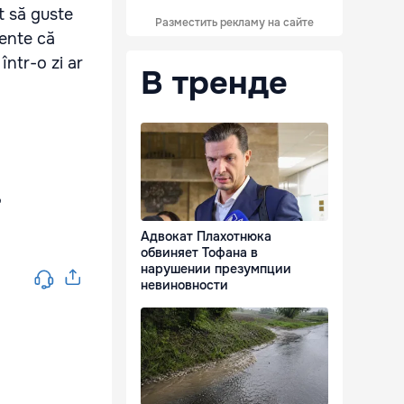
it să guste
Разместить рекламу на сайте
iente că
într-o zi ar
В тренде
Адвокат Плахотнюка
обвиняет Тофана в
нарушении презумпции
невиновности