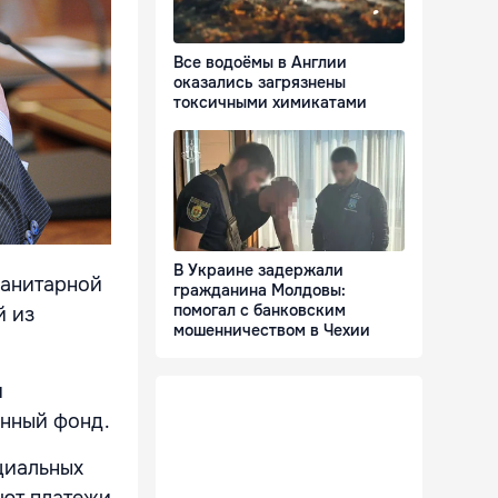
Все водоёмы в Англии
оказались загрязнены
токсичными химикатами
В Украине задержали
манитарной
гражданина Молдовы:
помогал с банковским
й из
мошенничеством в Чехии
и
онный фонд.
циальных
ают платежи