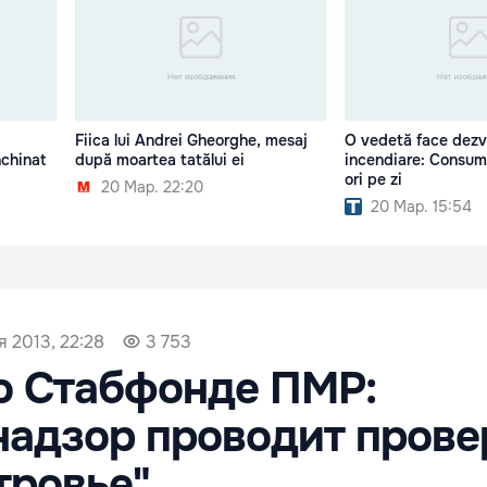
Fiica lui Andrei Gheorghe, mesaj
O vedetă face dezvă
nchinat
după moartea tatălui ei
incendiare: Consum
ori pe zi
20 Мар. 22:20
20 Мар. 15:54
я 2013, 22:28
3 753
о Стабфонде ПМР:
адзор проводит прове
тровье"