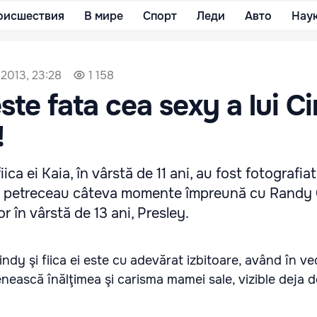
оисшествия
В мире
Спорт
Леди
Авто
Нау
 2013, 23:28
1 158
ste fata cea sexy a lui C
!
ica ei Kaia, în vârstă de 11 ani, au fost fotografiat
e petreceau câteva momente împreună cu Randy 
lor în vârstă de 13 ani, Presley.
dy şi fiica ei este cu adevărat izbitoare, având în v
ească înălţimea şi carisma mamei sale, vizible deja d