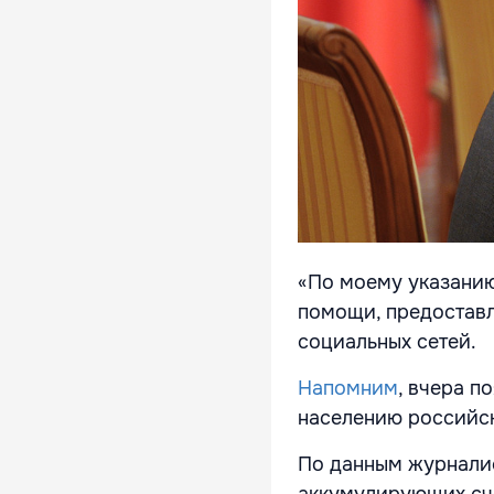
«По моему указани
помощи, предоставл
социальных сетей.
Напомним
, вчера п
населению российск
По данным журналис
аккумулирующих сче