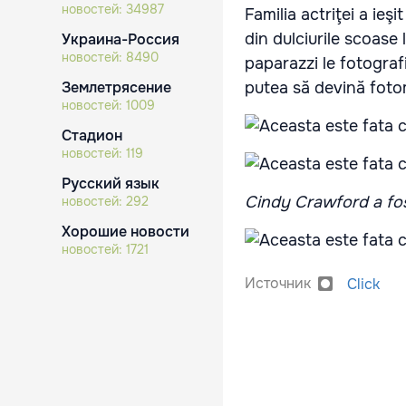
новостей:
34987
Familia actriţei a ieşi
din dulciurile scoase 
Украина-Россия
новостей:
8490
paparazzi le fotografi
Землетрясение
putea să devină fot
новостей:
1009
Стадион
новостей:
119
Русский язык
Cindy Crawford a fos
новостей:
292
Хорошие новости
новостей:
1721
Источник
Click