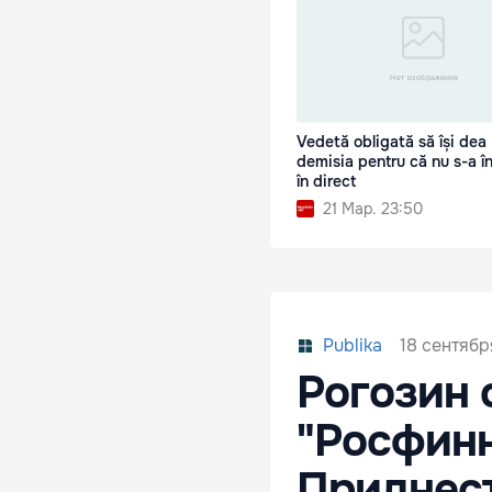
Vedetă obligată să își dea
demisia pentru că nu s-a î
în direct
21 Мар. 23:50
18 сентябр
Publika
Рогозин 
"Росфинн
Приднес