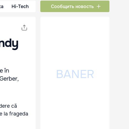
ка
Hi-Tech
Сообщить новость
indy
e în
Gerber,
edere că
e la frageda