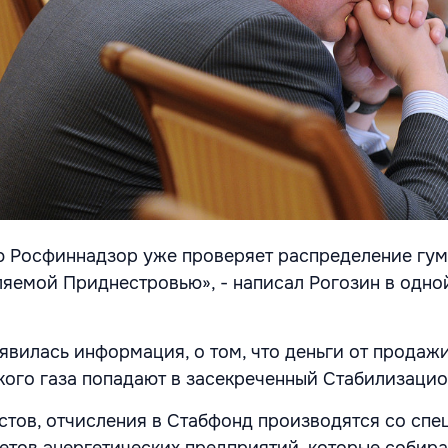
ю Росфиннадзор уже проверяет распределение гу
яемой Приднестровью», - написал Рогозин в одно
оявилась информация, о том, что деньги от продаж
ого газа попадают в засекреченный Стабилизаци
тов, отчисления в Стабфонд производятся со спе
тов энергетических предприятий, которые собир