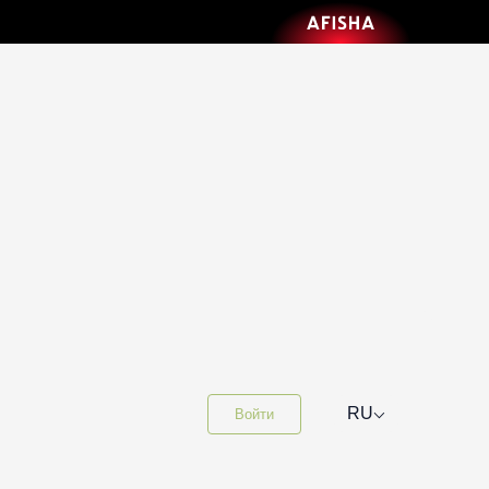
⌵
RU
Войти