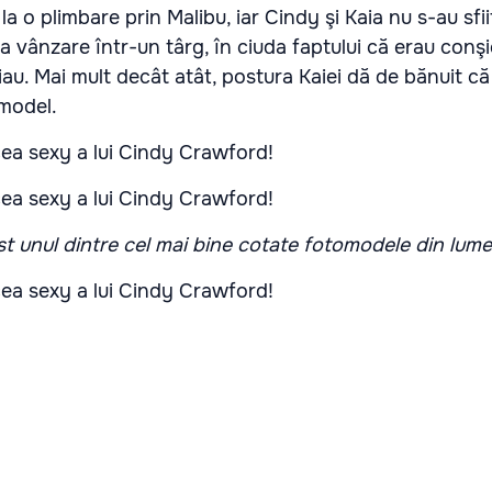
t la o plimbare prin Malibu, iar Cindy şi Kaia nu s-au sfi
la vânzare într-un târg, în ciuda faptului că erau conş
au. Mai mult decât atât, postura Kaiei dă de bănuit că 
omodel.
t unul dintre cel mai bine cotate fotomodele din lume