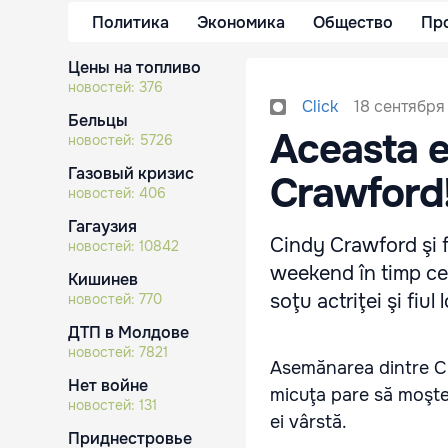
Политика
Экономика
Общество
Пр
Цены на топливо
новостей:
376
18 сентября
Click
Бельцы
Aceasta e
новостей:
5726
Газовый кризис
Crawford
новостей:
406
Гагаузия
Cindy Crawford şi fi
новостей:
10842
weekend în timp c
Кишинев
soţu actriţei şi fiul 
новостей:
770
ДТП в Молдове
новостей:
7821
Asemănarea dintre Cin
Нет войне
micuţa pare să moşten
новостей:
131
ei vârstă.
Приднестровье