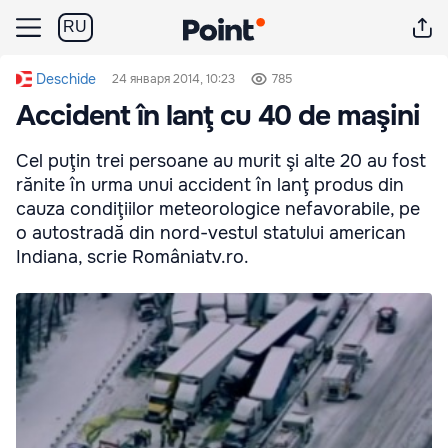
RU
Deschide
24 января 2014, 10:23
785
Accident în lanţ cu 40 de maşini
Cel puţin trei persoane au murit şi alte 20 au fost
rănite în urma unui accident în lanţ produs din
cauza condiţiilor meteorologice nefavorabile, pe
o autostradă din nord-vestul statului american
Indiana, scrie Româniatv.ro.