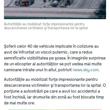
Autorităţile au mobilizat forţe impresionante pentru
descarcerarea victimelor şi transportarea lor la spital.
Şoferii celor 40 de vehicule implicate în coliziune au
avut de înfruntat un viscol puternic, care a redus
semnificativ vizibilitatea pe şosea. În imaginile surprinse
de un elicopter al autorităţilor se pot vedea mai multe
camioane intrate unul în altul, potrivit
news.sky.com
.
Autorităţile au mobilizat forţe impresionante pentru
descarcerarea victimelor şi transportarea lor la spital. O
porţiune a autostrăzii pe care a avut loc accidentul a
fost închisă, iar drumurile din zonă au fost blocate timp
de mai multe ore.