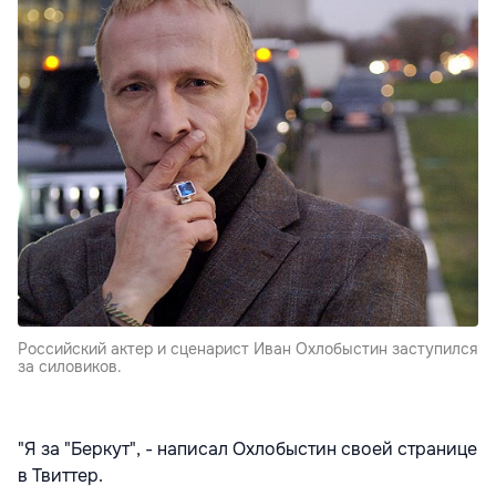
Российский актер и сценарист Иван Охлобыстин заступился
за силовиков.
"Я за "Беркут", - написал Охлобыстин своей странице
в Твиттер.