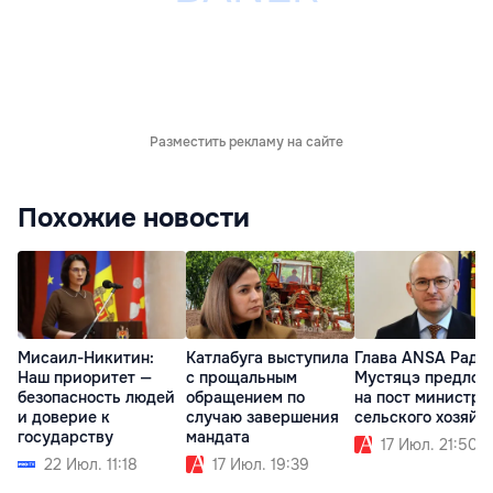
Разместить рекламу на сайте
Похожие новости
Мисаил-Никитин:
Катлабуга выступила
Глава ANSA Раду
Наш приоритет —
с прощальным
Мустяцэ предлож
безопасность людей
обращением по
на пост министра
и доверие к
случаю завершения
сельского хозяйс
государству
мандата
17 Июл. 21:50
22 Июл. 11:18
17 Июл. 19:39