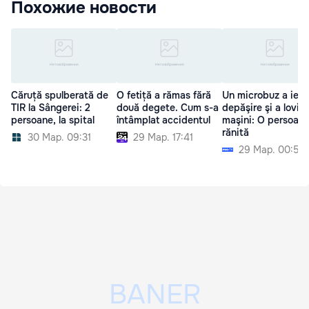
Похожие новости
Căruță spulberată de
O fetiță a rămas fără
Un microbuz a ieşit
TIR la Sângerei: 2
două degete. Cum s-a
depăşire şi a lovit 
persoane, la spital
întâmplat accidentul
maşini: O persoană
rănită
30 Мар. 09:31
29 Мар. 17:41
29 Мар. 00:52