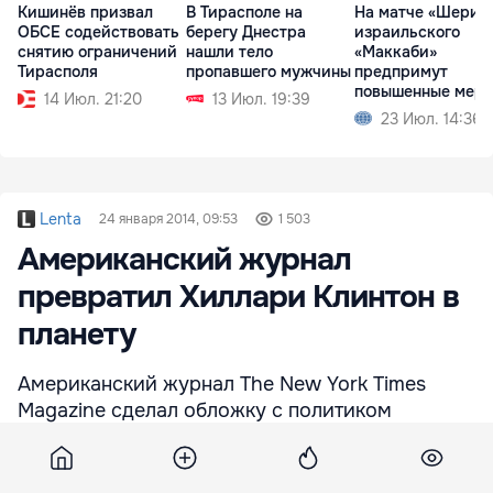
Кишинёв призвал
В Тирасполе на
На матче «Шериф
ОБСЕ содействовать
берегу Днестра
израильского
снятию ограничений
нашли тело
«Маккаби»
Тирасполя
пропавшего мужчины
предпримут
повышенные мер
14 Июл. 21:20
13 Июл. 19:39
безопасности
23 Июл. 14:36
Lenta
24 января 2014, 09:53
1 503
Американский журнал
превратил Хиллари Клинтон в
планету
Американский журнал The New York Times
Magazine сделал обложку с политиком
Хиллари Клинтон в виде планеты. Снимок
обложки 23 января опубликовал в своем
микроблоге один из редакторов издания