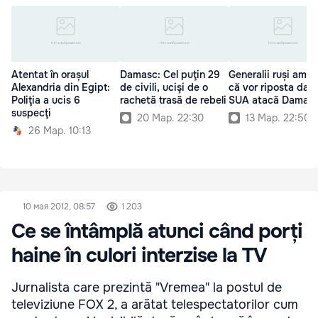
Atentat în orașul
Damasc: Cel puţin 29
Generalii ruși amen
Alexandria din Egipt:
de civili, ucişi de o
că vor riposta dac
Poliţia a ucis 6
rachetă trasă de rebeli
SUA atacă Damasc
suspecţi
20 Мар. 22:30
13 Мар. 22:50
26 Мар. 10:13
10 мая 2012, 08:57
1 203
Ce se întâmplă atunci când porți
haine în culori interzise la TV
Jurnalista care prezintă "Vremea" la postul de
televiziune FOX 2, a arătat telespectatorilor cum