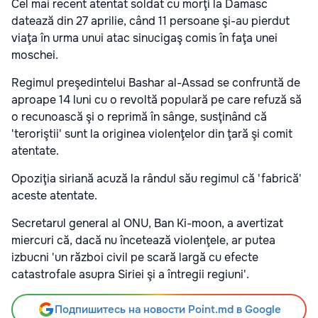
Cel mai recent atentat soldat cu morţi la Damasc
datează din 27 aprilie, când 11 persoane şi-au pierdut
viaţa în urma unui atac sinucigaş comis în faţa unei
moschei.
Regimul preşedintelui Bashar al-Assad se confruntă de
aproape 14 luni cu o revoltă populară pe care refuză să
o recunoască şi o reprimă în sânge, susţinând că
'teroriştii' sunt la originea violenţelor din ţară şi comit
atentate.
Opoziţia siriană acuză la rândul său regimul că 'fabrică'
aceste atentate.
Secretarul general al ONU, Ban Ki-moon, a avertizat
miercuri că, dacă nu încetează violenţele, ar putea
izbucni 'un război civil pe scară largă cu efecte
catastrofale asupra Siriei şi a întregii regiuni'.
Подпишитесь на новости Point.md в Google