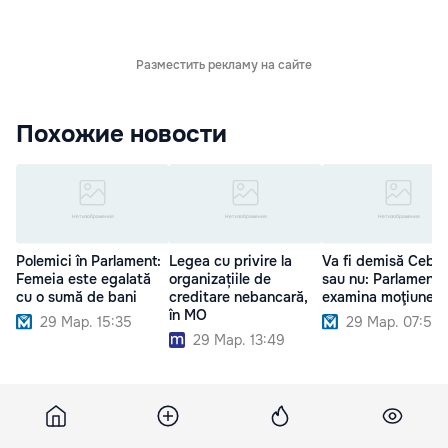
Разместить рекламу на сайте
Похожие новости
Polemici în Parlament:
Legea cu privire la
Va fi demisă Cebot
Femeia este egalată
organizațiile de
sau nu: Parlamentu
cu o sumă de bani
creditare nebancară,
examina moţiunea
în MO
29 Мар. 15:35
29 Мар. 07:50
29 Мар. 13:49
10 мая 2012, 08:45
1 838