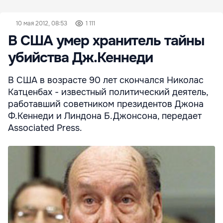
10 мая 2012, 08:53
1 111
В США умер хранитель тайны
убийства Дж.Кеннеди
В США в возрасте 90 лет скончался Николас
Катценбах - известный политический деятель,
работавший советником президентов Джона
Ф.Кеннеди и Линдона Б.Джонсона, передает
Associated Press.