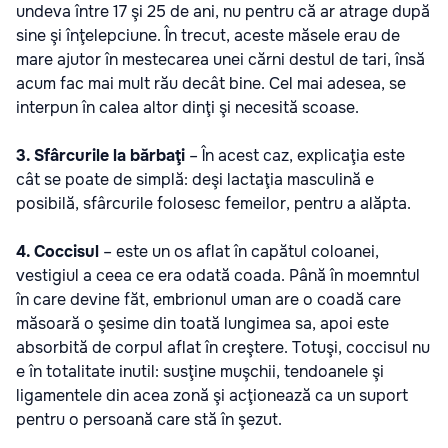
undeva între 17 şi 25 de ani, nu pentru că ar atrage după
sine şi înţelepciune. În trecut, aceste măsele erau de
mare ajutor în mestecarea unei cărni destul de tari, însă
acum fac mai mult rău decât bine. Cel mai adesea, se
interpun în calea altor dinţi şi necesită scoase.
3. Sfârcurile la bărbaţi
– În acest caz, explicaţia este
cât se poate de simplă: deşi lactaţia masculină e
posibilă, sfârcurile folosesc femeilor, pentru a alăpta.
4. Coccisul
– este un os aflat în capătul coloanei,
vestigiul a ceea ce era odată coada. Până în moemntul
în care devine făt, embrionul uman are o coadă care
măsoară o şesime din toată lungimea sa, apoi este
absorbită de corpul aflat în creştere. Totuşi, coccisul nu
e în totalitate inutil: susţine muşchii, tendoanele şi
ligamentele din acea zonă şi acţionează ca un suport
pentru o persoană care stă în şezut.