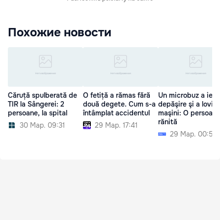
Похожие новости
Căruță spulberată de
O fetiță a rămas fără
Un microbuz a ieşit
TIR la Sângerei: 2
două degete. Cum s-a
depăşire şi a lovit 
persoane, la spital
întâmplat accidentul
maşini: O persoană
rănită
30 Мар. 09:31
29 Мар. 17:41
29 Мар. 00:52