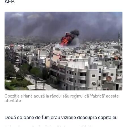
AFP.
Opoziţia siriană acuză la rândul său regimul că 'fabrică' aceste
atentate
Două coloane de fum erau vizibile deasupra capitalei.