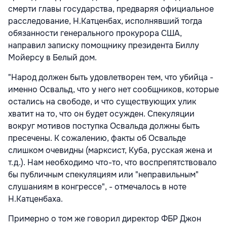
смерти главы государства, предваряя официальное
расследование, Н.Катценбах, исполнявший тогда
обязанности генерального прокурора США,
направил записку помощнику президента Биллу
Мойерсу в Белый дом.
"Народ должен быть удовлетворен тем, что убийца -
именно Освальд, что у него нет сообщников, которые
остались на свободе, и что существующих улик
хватит на то, что он будет осужден. Спекуляции
вокруг мотивов поступка Освальда должны быть
пресечены. К сожалению, факты об Освальде
слишком очевидны (марксист, Куба, русская жена и
т.д.). Нам необходимо что-то, что воспрепятствовало
бы публичным спекуляциям или "неправильным"
слушаниям в конгрессе", - отмечалось в ноте
Н.Катценбаха.
Примерно о том же говорил директор ФБР Джон