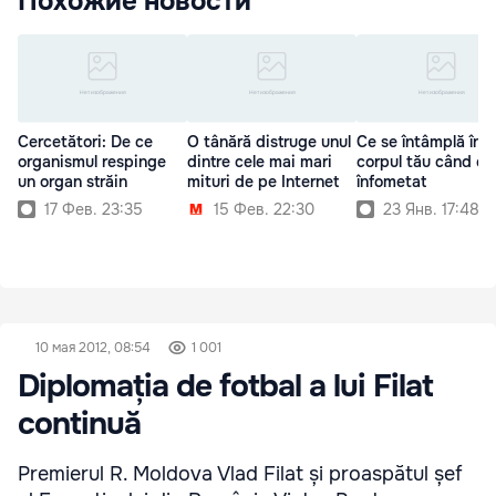
Похожие новости
Cercetători: De ce
O tânără distruge unul
Ce se întâmplă în
organismul respinge
dintre cele mai mari
corpul tău când eşt
un organ străin
mituri de pe Internet
înfometat
17 Фев. 23:35
15 Фев. 22:30
23 Янв. 17:48
10 мая 2012, 08:54
1 001
Diplomația de fotbal a lui Filat
continuă
Premierul R. Moldova Vlad Filat și proaspătul șef