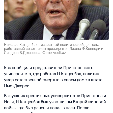
Николас Катценбах - известный политический деятель,
работавший советником президентов Джона Ф.Кеннеди и
Линдона Б.Джонсона. Фото: vesti.az
Как сообщили представители Принстонского
университета, где работал Н.Катценбах, политик
умер естественной смертью в своем доме в штате
Нью-Джерси.
Выпускник престижных университетов Принстона и
Йеля, Н.Катценбах был участником Второй мировой
войны, где был ранен и попал в плен. После