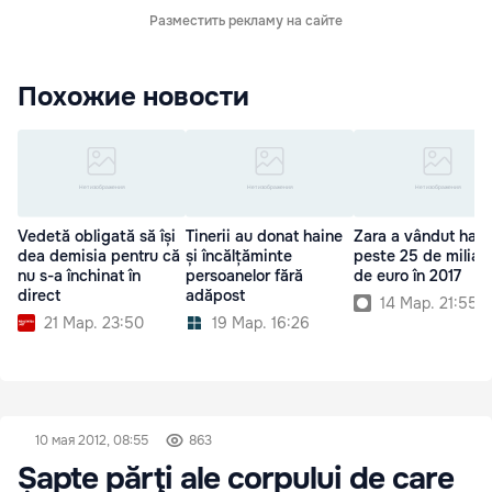
Разместить рекламу на сайте
Похожие новости
Vedetă obligată să își
Tinerii au donat haine
Zara a vândut hain
dea demisia pentru că
și încălțăminte
peste 25 de miliar
nu s-a închinat în
persoanelor fără
de euro în 2017
direct
adăpost
14 Мар. 21:55
21 Мар. 23:50
19 Мар. 16:26
10 мая 2012, 08:55
863
Șapte părţi ale corpului de care