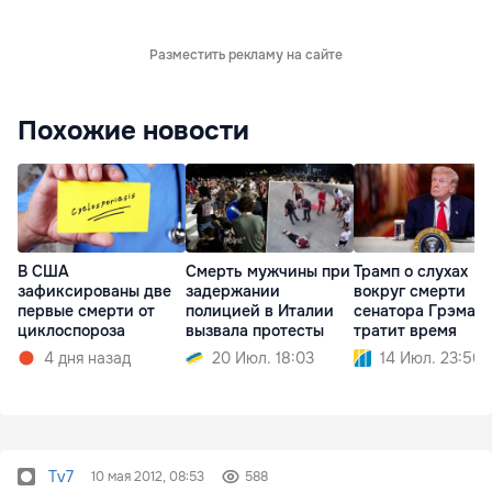
Разместить рекламу на сайте
Похожие новости
В США
Смерть мужчины при
Трамп о слухах
зафиксированы две
задержании
вокруг смерти
первые смерти от
полицией в Италии
сенатора Грэма: 
циклоспороза
вызвала протесты
тратит время
4 дня назад
20 Июл. 18:03
14 Июл. 23:50
Tv7
10 мая 2012, 08:53
588