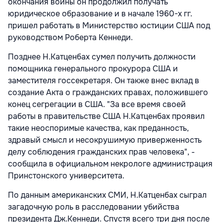
окончания войны он продолжил получать
юридическое образование и в начале 1960-х гг.
пришел работать в Министерство юстиции США под
руководством Роберта Кеннеди.
Позднее Н.Катценбах сумел получить должности
помощника генерального прокурора США и
заместителя госсекретаря. Он также внес вклад в
создание Акта о гражданских правах, положившего
конец сегрегации в США. "За все время своей
работы в правительстве США Н.Катценбах проявил
такие неоспоримые качества, как преданность,
здравый смысл и несокрушимую приверженность
делу соблюдения гражданских прав человека", -
сообщила в официальном некрологе администрация
Принстонского университета.
По данным американских СМИ, Н.Катценбах сыграл
загадочную роль в расследовании убийства
президента Дж.Кеннеди. Спустя всего три дня после