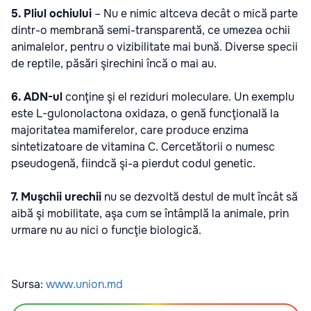
5. Pliul ochiului
– Nu e nimic altceva decât o mică parte
dintr-o membrană semi-transparentă, ce umezea ochii
animalelor, pentru o vizibilitate mai bună. Diverse specii
de reptile, păsări şirechini încă o mai au.
6. ADN-ul
conţine şi el reziduri moleculare. Un exemplu
este L-gulonolactona oxidaza, o genă funcţională la
majoritatea mamiferelor, care produce enzima
sintetizatoare de vitamina C. Cercetătorii o numesc
pseudogenă, fiindcă şi-a pierdut codul genetic.
7. Muşchii urechii
nu se dezvoltă destul de mult încât să
aibă şi mobilitate, aşa cum se întâmplă la animale, prin
urmare nu au nici o funcţie biologică.
Sursa:
www.union.md