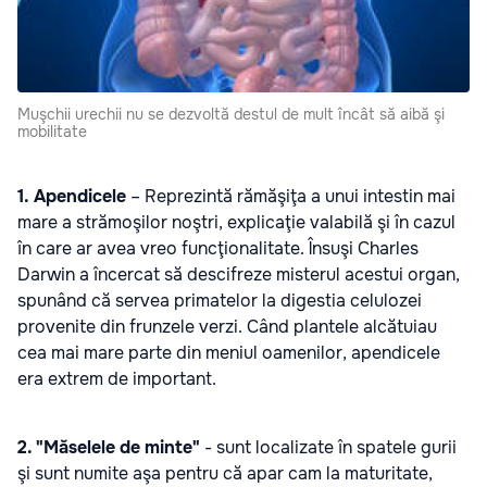
Muşchii urechii nu se dezvoltă destul de mult încât să aibă şi
mobilitate
1.
Apendicele
– Reprezintă rămăşiţa a unui intestin mai
mare a strămoşilor noştri, explicaţie valabilă şi în cazul
în care ar avea vreo funcţionalitate. Însuşi Charles
Darwin a încercat să descifreze misterul acestui organ,
spunând că servea primatelor la digestia celulozei
provenite din frunzele verzi. Când plantele alcătuiau
cea mai mare parte din meniul oamenilor, apendicele
era extrem de important.
2. "Măselele de minte"
- sunt localizate în spatele gurii
şi sunt numite aşa pentru că apar cam la maturitate,