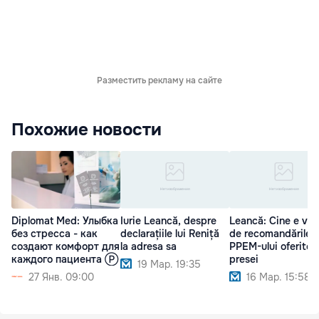
Разместить рекламу на сайте
Похожие новости
Diplomat Med: Улыбка
Iurie Leancă, despre
Leancă: Cine e vin
без стресса - как
declarațiile lui Reniță
de recomandările
создают комфорт для
la adresa sa
PPEM-ului oferite
каждого пациента Ⓟ
presei
19 Мар. 19:35
27 Янв. 09:00
16 Мар. 15:58