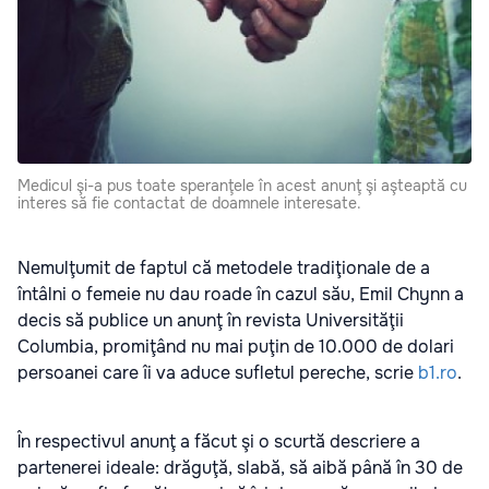
Medicul şi-a pus toate speranţele în acest anunţ şi aşteaptă cu
interes să fie contactat de doamnele interesate.
Nemulţumit de faptul că metodele tradiţionale de a
întâlni o femeie nu dau roade în cazul său, Emil Chynn a
decis să publice un anunţ în revista Universităţii
Columbia, promiţând nu mai puţin de 10.000 de dolari
persoanei care îi va aduce sufletul pereche, scrie
b1.ro
.
În respectivul anunţ a făcut şi o scurtă descriere a
partenerei ideale: drăguţă, slabă, să aibă până în 30 de