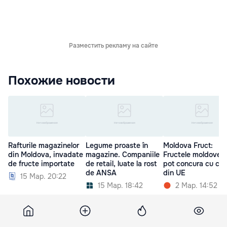
Разместить рекламу на сайте
Похожие новости
Rafturile magazinelor
Legume proaste în
Moldova Fruct:
din Moldova, invadate
magazine. Companiile
Fructele moldovene
de fructe importate
de retail, luate la rost
pot concura cu cel
de ANSA
din UE
15 Мар. 20:22
15 Мар. 18:42
2 Мар. 14:52