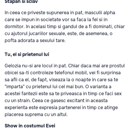
Stapan si sclav
In ceea ce priveste supunerea in pat, masculii alpha
care se impun in societate vor sa faca la fel si in
dormitor. In acelasi timp si gandul de a fi dominati, chiar
cu ajutorul jucariilor sexuale, este, de asemenea, o
pofta adorata a sexului tare.
Tu, el si prietenul lui
Gelozia nu-si are locul in pat. Chiar daca mai are prostul
obicei sa-ti controleze telefonul mobil, vei fi surprinsa
sa afli ca el, de fapt, viseaza la o noapte in care sa te
"imparta" cu prietenul lui cel mai bun. O varianta a
acestei fantezii este sa te priveasca in timp ce faci sex
cu un strain. Ceea ce gasesc excitant in aceasta
experienta este expresia partenerei in timp ce atinge
placerea suprema cu un altul.
Show in costumul Evei