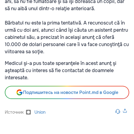
ani, să nu fie fumătoare şi să îşi dorească un copil, dar
să nu aibă unul dintr-o relaţie anterioară.
Bărbatul nu este la prima tentativă. A recunoscut că în
urmă cu doi ani, atunci când îşi căuta un asistent pentru
cabinetul său, a precizat în acelaşi anunţ că oferă
10.000 de dolari persoanei care îi va face cunoştinţă cu
viitoarea sa soţie.
Medicul şi-a pus toate speranţele în acest anunţ şi
aşteaptă cu interes să fie contactat de doamnele
interesate.
Подпишитесь на новости Point.md в Google
Источник
Union