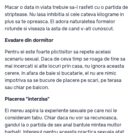
Macar o data in viata trebuie sa-l rasfeti cu o partida de
striptease. Nu lasa inhibitia si cele cateva kilograme in
plus sa te opreasca. El adora naturaletea formelor
rotunde si viseaza la asta de cand v-ati cunoscut.
Evadare din dormitor
Pentru ei este foarte plictisitor sa repete acelasi
scenariu sexual. Daca de ceva timp se roaga de tine sa
mai incercati si alte locuri prin casa, nu ignora aceasta
cerere. In afara de baie si bucatarie, el nu are nimic
impotriva sa se bucure de placere pe scari, pe terasa
sau chiar pe balcon.
Placerea "interzisa"
Ei mereu aspira la experiente sexuale pe care noi le
consideram tabu. Chiar daca nu vor sa recunoasca,
gandul la o partida de sex anal bantuie mintea multor
barbati. Interesul pentru aceasta practica sexuala atat