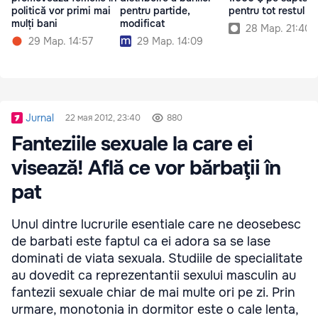
politică vor primi mai
pentru partide,
pentru tot restul vie
mulți bani
modificat
28 Мар. 21:40
29 Мар. 14:57
29 Мар. 14:09
Jurnal
22 мая 2012, 23:40
880
Fanteziile sexuale la care ei
visează! Află ce vor bărbaţii în
pat
Unul dintre lucrurile esentiale care ne deosebesc
de barbati este faptul ca ei adora sa se lase
dominati de viata sexuala. Studiile de specialitate
au dovedit ca reprezentantii sexului masculin au
fantezii sexuale chiar de mai multe ori pe zi. Prin
urmare, monotonia in dormitor este o cale lenta,