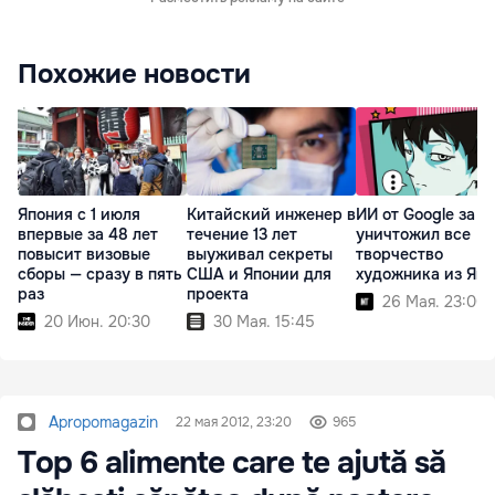
Похожие новости
Япония с 1 июля
Китайский инженер в
ИИ от Google за н
впервые за 48 лет
течение 13 лет
уничтожил все
повысит визовые
выуживал секреты
творчество
сборы — сразу в пять
США и Японии для
художника из Яп
раз
проекта
26 Мая. 23:00
20 Июн. 20:30
30 Мая. 15:45
Apropomagazin
22 мая 2012, 23:20
965
Top 6 alimente care te ajută să