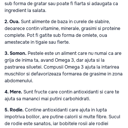
sub forma de gratar sau poate fi fiarta si adaugata ca
ingredient la salata.
2. Oua.
Sunt alimente de baza in curele de slabire,
deoarece contin vitamine, minerale, grasimi si proteine
complete. Pot fi gatite sub forma de omlete, oua
amestecate in tigaie sau fierte.
3. Somon.
Pestele este un aliment care nu numai ca are
grija de inima ta, avand Omega 3, dar ajuta si la
pastrarea siluetei. Compusii Omega 3 ajuta la intarirea
muschilor si defavorizeaza formarea de grasime in zona
abdomenului.
4. Mere.
Sunt fructe care contin antioxidanti si care te
ajuta sa mananci mai putini carbohidrati.
5. Rodie.
Contine antioxidanti care ajuta in lupta
impotriva bolilor, are putine calorii si multe fibre. Sucul
de rodie este sanatos, iar bobitele rosii ale rodiei