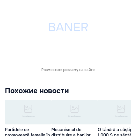
Разместить рекламу на сайте
Похожие новости
Partidele ce
Mecanismul de
O tânără a câștiga
promovează femeile în
distribuire a banilor
1.000 $ pe săptăm