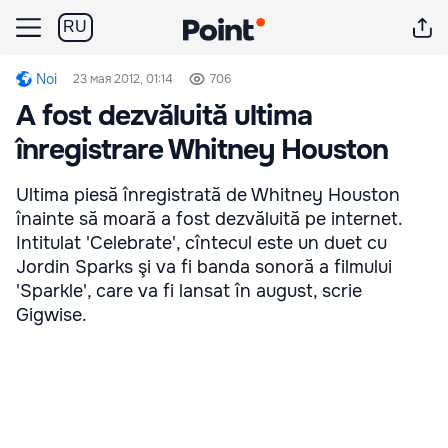
RU
Noi
23 мая 2012, 01:14
706
A fost dezvăluită ultima
înregistrare Whitney Houston
Ultima piesă înregistrată de Whitney Houston
înainte să moară a fost dezvăluită pe internet.
Intitulat 'Celebrate', cîntecul este un duet cu
Jordin Sparks şi va fi banda sonoră a filmului
'Sparkle', care va fi lansat în august, scrie
Gigwise.