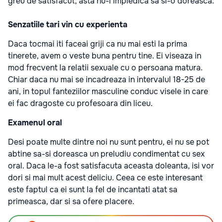
greu de satisfacut, asta nu-l impiedica sa si-o doreasca.
Senzatiile tari vin cu experienta
Daca tocmai iti faceai griji ca nu mai esti la prima
tinerete, avem o veste buna pentru tine. Ei viseaza in
mod frecvent la relatii sexuale cu o persoana matura.
Chiar daca nu mai se incadreaza in intervalul 18-25 de
ani, in topul fanteziilor masculine conduc visele in care
ei fac dragoste cu profesoara din liceu.
Examenul oral
Desi poate multe dintre noi nu sunt pentru, ei nu se pot
abtine sa-si doreasca un preludiu condimentat cu sex
oral. Daca le-a fost satisfacuta aceasta doleanta, isi vor
dori si mai mult acest deliciu. Ceea ce este interesant
este faptul ca ei sunt la fel de incantati atat sa
primeasca, dar si sa ofere placere.