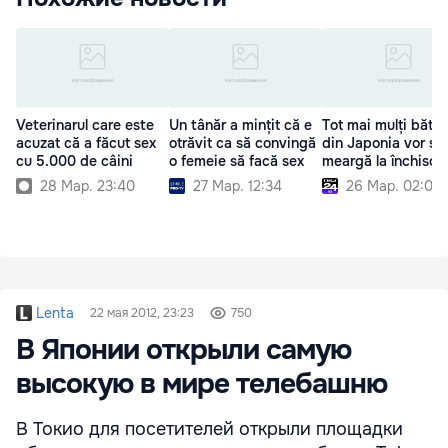
Veterinarul care este
Un tânăr a mințit că e
Tot mai mulți bătrâ
acuzat că a făcut sex
otrăvit ca să convingă
din Japonia vor să
cu 5.000 de câini
o femeie să facă sex
meargă la închisoa
28 Мар. 23:40
27 Мар. 12:34
26 Мар. 02:00
Lenta
22 мая 2012, 23:23
750
В Японии открыли самую
высокую в мире телебашню
В Токио для посетителей открыли площадки