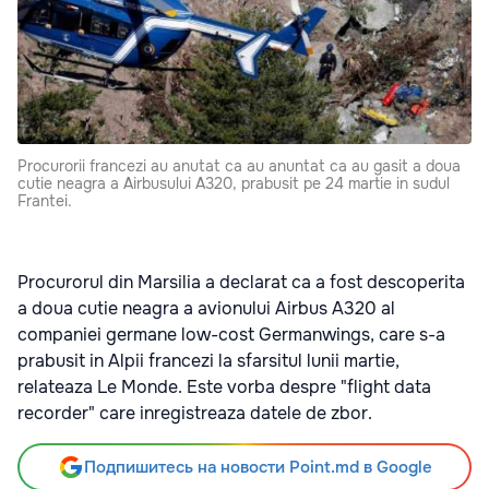
Procurorii francezi au anutat ca au anuntat ca au gasit a doua
cutie neagra a Airbusului A320, prabusit pe 24 martie in sudul
Frantei.
Procurorul din Marsilia a declarat ca a fost descoperita
a doua cutie neagra a avionului Airbus A320 al
companiei germane low-cost Germanwings, care s-a
prabusit in Alpii francezi la sfarsitul lunii martie,
relateaza Le Monde. Este vorba despre "flight data
recorder" care inregistreaza datele de zbor.
Подпишитесь на новости Point.md в Google