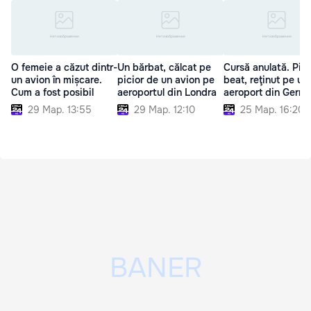
O femeie a căzut dintr-
Un bărbat, călcat pe
Cursă anulată. Pilo
un avion în mișcare.
picior de un avion pe
beat, reţinut pe un
Cum a fost posibil
aeroportul din Londra
aeroport din Germ
29 Мар. 13:55
29 Мар. 12:10
25 Мар. 16:20