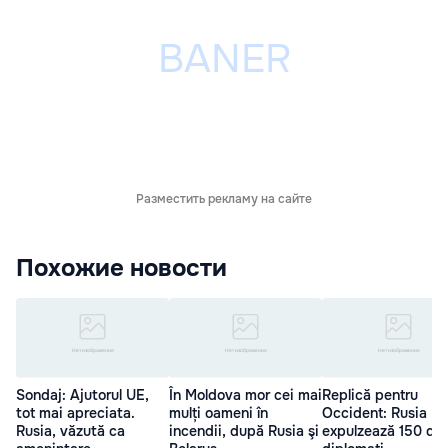
Разместить рекламу на сайте
Похожие новости
Sondaj: Ajutorul UE,
În Moldova mor cei mai
Replică pentru
tot mai apreciata.
mulți oameni în
Occident: Rusia
Rusia, văzută ca
incendii, după Rusia şi
expulzează 150 de