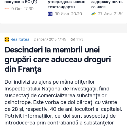
покупок в ЕС Ⓟ
утверждены новые
задержку почты и
техстандарты
за чаек
9 Окт. 17:30
30 Июл. 20:20
27 Июн. 21:50
Realitatea
2 апреля 2015, 17:45
1 179
Descinderi la membrii unei
grupări care aduceau droguri
din Franţa
Doi indivizi au ajuns pe mâna ofiţerilor
Inspectoratului Naţional de Investigaţii, fiind
suspectaţi de comercializarea substanţelor
psihotrope. Este vorba de doi bărbaţi cu vârste
de 28 şi, respectiv, 40 de ani, locuitori ai capitalei.
Potrivit informaţiilor, cei doi sunt suspectaţi de
introducerea prin contrabandă a substanţelor