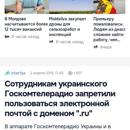
В Молдове
Moldsilva закупает
Премьеру
насчитывается более
дроны для
пожаловались:
12 тысяч вакансий
сельхозработ и
Людям из диаспо
инспекций
сложнее найти
6 часов назад
работу, чем
6 часов назад
гастарбайтерам
вчера
Interfax
2 апреля 2015, 17:45
1 507
Сотрудникам украинского
Госкомтелерадио запретили
пользоваться электронной
почтой с доменом ".ru"
В аппарате Госкомтелерадио Украины и в