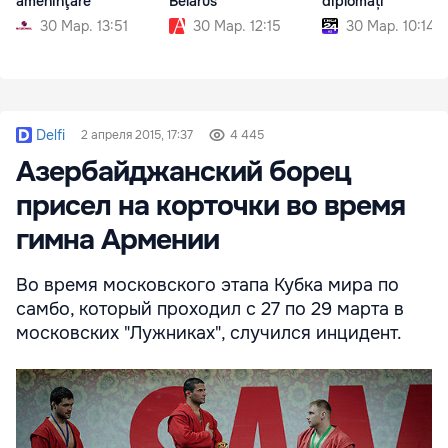
ameninţare
Belarus
diplomați
30 Мар. 13:51
30 Мар. 12:15
30 Мар. 10:14
Delfi
2 апреля 2015, 17:37
4 445
Азербайджанский борец
присел на корточки во время
гимна Армении
Во время московского этапа Кубка мира по
самбо, который проходил с 27 по 29 марта в
московских "Лужниках", случился инцидент.