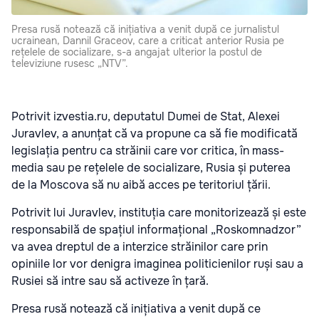
Presa rusă notează că inițiativa a venit după ce jurnalistul
ucrainean, Dannil Graceov, care a criticat anterior Rusia pe
rețelele de socializare, s-a angajat ulterior la postul de
televiziune rusesc „NTV”.
Potrivit
izvestia.ru
, deputatul Dumei de Stat, Alexei
Juravlev, a anunțat că va propune ca să fie modificată
legislația pentru ca străinii care vor critica, în mass-
media sau pe rețelele de socializare, Rusia și puterea
de la Moscova să nu aibă acces pe teritoriul țării.
Potrivit lui Juravlev, instituția care monitorizează și este
responsabilă de spațiul informațional „Roskomnadzor”
va avea dreptul de a interzice străinilor care prin
opiniile lor vor denigra imaginea politicienilor ruși sau a
Rusiei să intre sau să activeze în țară.
Presa rusă notează că inițiativa a venit după ce