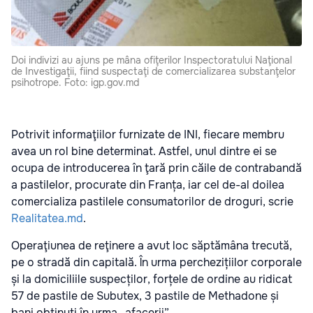
Doi indivizi au ajuns pe mâna ofiţerilor Inspectoratului Naţional
de Investigaţii, fiind suspectaţi de comercializarea substanţelor
psihotrope. Foto: igp.gov.md
Potrivit informaţiilor furnizate de INI, fiecare membru
avea un rol bine determinat. Astfel, unul dintre ei se
ocupa de introducerea în ţară prin căile de contrabandă
a pastilelor, procurate din Franța, iar cel de-al doilea
comercializa pastilele consumatorilor de droguri, scrie
Realitatea.md
.
Operaţiunea de reţinere a avut loc săptămâna trecută,
pe o stradă din capitală. În urma perchezițiilor corporale
și la domiciliile suspecților, forțele de ordine au ridicat
57 de pastile de Subutex, 3 pastile de Methadone și
bani obţinuţi în urma „afacerii”.