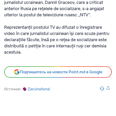
jurnalistul ucrainean, Dannil Graceov, care a criticat
anterior Rusia pe rețelele de socializare, s-a angajat
ulterior la postul de televiziune rusesc „NTV”.
Reprezentanții postului TV au difuzat o înregistrare
video în care jurnalistul ucrainean își cere scuze pentru
declarațiile făcute, însă pe o rețea de socializare este
distribuită o petiție în care internauții ruși cer demisia
acestuia.
Подпишитесь на новости Point.md в Google
Источник
Ziarulnational