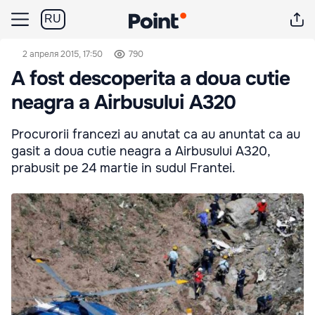
RU
2 апреля 2015, 17:50
790
A fost descoperita a doua cutie
neagra a Airbusului A320
Procurorii francezi au anutat ca au anuntat ca au
gasit a doua cutie neagra a Airbusului A320,
prabusit pe 24 martie in sudul Frantei.