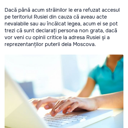
Dacă până acum străinilor le era refuzat accesul
pe teritoriul Rusiei din cauza că aveau acte
nevalabile sau au încălcat legea, acum ei se pot
trezi că sunt declarați persona non grata, dacă
vor veni cu opinii critice la adresa Rusiei și a
reprezentanților puterii dela Moscova.