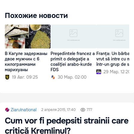
Похожие новости
В Кагуле задержаны
Preşedintele francez a
Franța: Un bărbat 
двое мужчин с 6
primit o delegaţie a
vrut să intre cu ma
килограммами
coaliţiei arabo-kurde
într-un grup de sol
марихуаны
FDS
29 Мар. 12:20
19 Авг. 09:25
30 Мар. 02:00
Ziarulnational
2 апреля 2015, 17:40
777
Cum vor fi pedepsiti strainii care
critică Kremlinul?