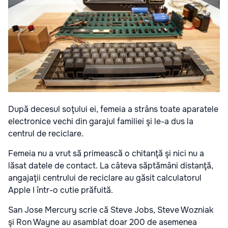
După decesul soţului ei, femeia a strâns toate aparatele
electronice vechi din garajul familiei şi le-a dus la
centrul de reciclare.
Femeia nu a vrut să primească o chitanţă şi nici nu a
lăsat datele de contact. La câteva săptămâni distanţă,
angajaţii centrului de reciclare au găsit calculatorul
Apple I într-o cutie prăfuită.
San Jose Mercury scrie că Steve Jobs, Steve Wozniak
şi Ron Wayne au asamblat doar 200 de asemenea