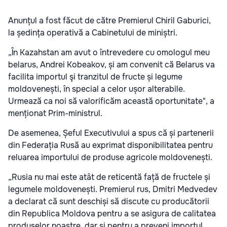
Anunțul a fost făcut de către Premierul Chiril Gaburici,
la ședința operativă a Cabinetului de miniștri.
„În Kazahstan am avut o întrevedere cu omologul meu
belarus, Andrei Kobeakov, și am convenit că Belarus va
facilita importul şi tranzitul de fructe și legume
moldovenești, în special a celor ușor alterabile.
Urmează ca noi să valorificăm această oportunitate", a
menționat Prim-ministrul.
De asemenea, Șeful Executivului a spus că și partenerii
din Federația Rusă au exprimat disponibilitatea pentru
reluarea importului de produse agricole moldovenești.
„Rusia nu mai este atât de reticentă față de fructele și
legumele moldovenești. Premierul rus, Dmitri Medvedev
a declarat că sunt deschiși să discute cu producătorii
din Republica Moldova pentru a se asigura de calitatea
produselor noastre, dar și pentru a preveni importul