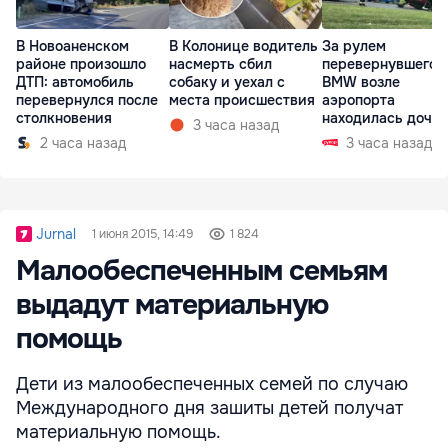
В Новоаненском
В Колонице водитель
За рулем
районе произошло
насмерть сбил
перевернувшегос
ДТП: автомобиль
собаку и уехал с
BMW возле
перевернулся после
места происшествия
аэропорта
столкновения
находилась дочь
3 часа назад
директора лицея
2 часа назад
3 часа назад
Jurnal
1 июня 2015, 14:49
1 824
Малообеспеченным семьям
выдадут материальную
помощь
Дети из малообеспеченных семей по случаю
Международного дня зашиты детей получат
материальную помощь.