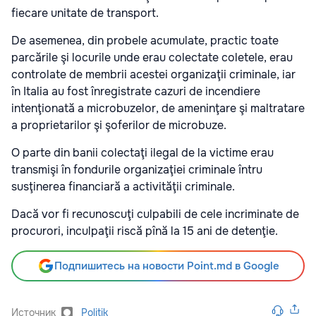
fiecare unitate de transport.
De asemenea, din probele acumulate, practic toate
parcările şi locurile unde erau colectate coletele, erau
controlate de membrii acestei organizaţii criminale, iar
în Italia au fost înregistrate cazuri de incendiere
intenţionată a microbuzelor, de ameninţare şi maltratare
a proprietarilor şi şoferilor de microbuze.
O parte din banii colectaţi ilegal de la victime erau
transmişi în fondurile organizaţiei criminale întru
susţinerea financiară a activităţii criminale.
Dacă vor fi recunoscuţi culpabili de cele incriminate de
procurori, inculpaţii riscă pînă la 15 ani de detenţie.
Подпишитесь на новости Point.md в Google
Источник
Politik