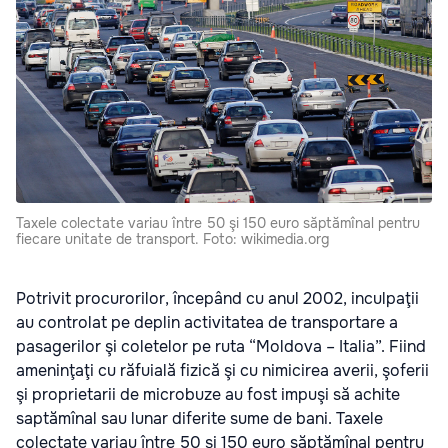
Taxele colectate variau între 50 şi 150 euro săptămînal pentru
fiecare unitate de transport. Foto: wikimedia.org
Potrivit procurorilor, începând cu anul 2002, inculpaţii
au controlat pe deplin activitatea de transportare a
pasagerilor şi coletelor pe ruta “Moldova – Italia”. Fiind
ameninţaţi cu răfuială fizică şi cu nimicirea averii, şoferii
şi proprietarii de microbuze au fost impuşi să achite
saptămînal sau lunar diferite sume de bani. Taxele
colectate variau între 50 şi 150 euro săptămînal pentru