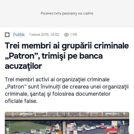
Разместить рекламу на сайте
Politik
1 июня 2015, 14:52
1 119
Trei membri ai grupării criminale
„Patron”, trimişi pe banca
acuzaţilor
Trei membri activi ai organizaţiei criminale
„Patron” sunt învinuiți de crearea unei organizaţii
criminale, şantaj şi folosirea documentelor
oficiale false.