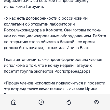
Gagauzinfo.MD со ссылкой на пресс-службу
исполкома Гагаузии.
«У нас есть договоренности с российскими
коллегами об открытии лаборатории
Россельхознадзора в Комрате. Они готовы помочь
нам со специализированным оборудованием. Работа
по открытию этого объекта в ближайшее время
должна быть начата», - отметила Ирина Влах.
Глава автономии также проинформировала членов
исполкома о том, что к концу недели Гагаузию
посетит группа экспертов Роспотребнадзора.
«Прошу членов исполкома подключиться и провести
эту встречу также качественно», - сказала Ирина
Влах.
В субботу, 30 мая делегация Федеральной службы по