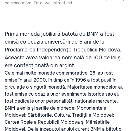
comemorative. Foto: wall-street.md
Prima monedă jubiliară bătută de BNM a fost
emisă cu ocazia aniversării de 5 ani de la
Proclamarea Independenţei Republicii Moldova.
Aceasta avea valoarea nominală de 100 de lei și
era confecționată din argint.
Cele mai multe monede comemorative, 26, au fost
emise în anul 2000, în timp ce în 1996 a fost pusă în
circulație o singură monedă. Majoritatea monedelor au
fost emise cu ocazia unor evenimente istorice sau au
fost dedicate unor personalități naționale marcante.
BNM a emis și seriile de monede: Monumentele
Moldovei; Sărbătorile, Cultura, Tradițiile Moldovei;
Cartea Roșie a Republicii Moldova și Mănăstirile
Moldovei. De la începutul anului curent BNM a bătut o