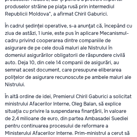
produselor străine pe piaţa rusă prin intermediul
Republicii Moldova", a afirmat Chiril Gaburici.
În cadrul ședinței operative, s-a anunţat că, începând cu
ziua de astăzi, 1 iunie, este pus în aplicare Mecanismul-
cadru privind cooperarea dintre companiile de
asigurare de pe cele două maluri ale Nistrului în
domeniul asigurărilor obligatorii de răspundere civilă
auto. Deja 10, din cele 14 companii de asigurări, au
semnat acest document, care presupune eliberarea
polițelor de asigurare recunoscute pe ambele maluri ale
Nistrului.
În altă ordine de idei, Premierul Chiril Gaburici a solicitat
ministrului Afacerilor Interne, Oleg Balan, să explice
situația cu privire la suspendarea finanțării, în valoare
de 2,4 milioane de euro, din partea Ambasadei Suediei
pentru continuarea procesului de reformare a
Ministerului Afacerilor Interne. Prim-ministrul a cerut să