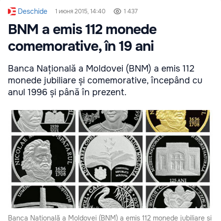
Deschide
1 июня 2015, 14:40
1 437
BNM a emis 112 monede
comemorative, în 19 ani
Banca Națională a Moldovei (BNM) a emis 112
monede jubiliare și comemorative, începând cu
anul 1996 și până în prezent.
Banca Națională a Moldovei (BNM) a emis 112 monede jubiliare și