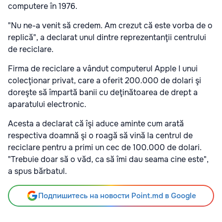
computere în 1976.
"Nu ne-a venit să credem. Am crezut că este vorba de o
replică", a declarat unul dintre reprezentanţii centrului
de reciclare.
Firma de reciclare a vândut computerul Apple I unui
colecţionar privat, care a oferit 200.000 de dolari şi
doreşte să împartă banii cu deţinătoarea de drept a
aparatului electronic.
Acesta a declarat că îşi aduce aminte cum arată
respectiva doamnă şi o roagă să vină la centrul de
reciclare pentru a primi un cec de 100.000 de dolari.
"Trebuie doar să o văd, ca să îmi dau seama cine este",
a spus bărbatul.
Подпишитесь на новости Point.md в Google