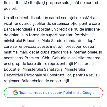
fie clarificată situaţia şi propuse soluţii cât de curând
posibil.
Un alt subiect discutat în cadrul ședinței de astăzi a
vizat renovarea școlilor de circumscripție, pentru care
Banca Mondială a acordat un credit de 40 de milioane
de dolari, sub formă de suport bugetar. Potrivit
ministrului Educației, Maia Sandu, standardele după
care se renovează aceste instituții presupun costuri
mult mai mari, decât după standardele internaționale. În
acest sens, Premierul Chiril Gaburici a solicitat crearea
unui grup de lucru dintre reprezentanții Ministerului
Educației, Ministerului Sănătății și Ministerului
Dezvoltării Regionale și Construcțiilor, pentru a revizui
reglementările tehnice de construcții.
Подпишитесь на новости Point.md в Google