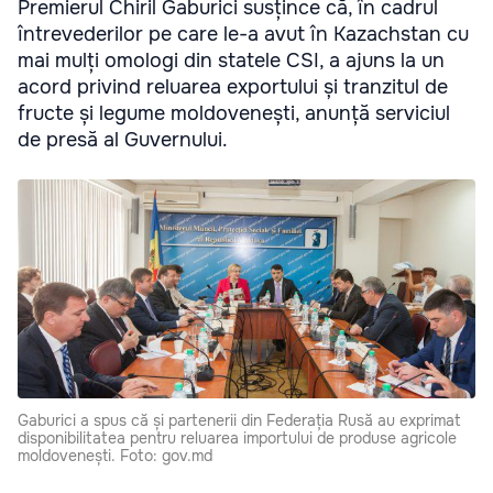
Premierul Chiril Gaburici susțince că, în cadrul
întrevederilor pe care le-a avut în Kazachstan cu
mai mulți omologi din statele CSI, a ajuns la un
acord privind reluarea exportului și tranzitul de
fructe și legume moldovenești, anunță serviciul
de presă al Guvernului.
Gaburici a spus că și partenerii din Federația Rusă au exprimat
disponibilitatea pentru reluarea importului de produse agricole
moldovenești. Foto: gov.md