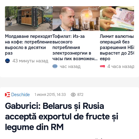
Молдаване переходят
Тофилат: Из-за
Лимит валютных
на кофе: потребление
высокого
операций без
выросло в десятки
потребления
разрешения НБМ
раз
электроэнергии в
вырастет до 250 
часы пик возможен
евро
43 минуты назад
рост тарифов
час назад
4 часа назад
Deschide
1 июня 2015, 14:33
872
Gaburici: Belarus și Rusia
acceptă exportul de fructe și
legume din RM