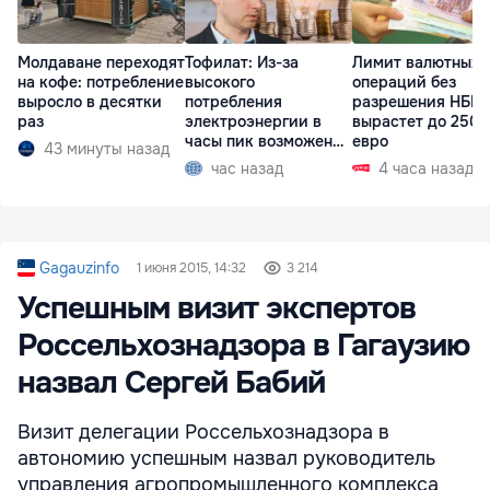
Молдаване переходят
Тофилат: Из-за
Лимит валютных
на кофе: потребление
высокого
операций без
выросло в десятки
потребления
разрешения НБМ
раз
электроэнергии в
вырастет до 250 
часы пик возможен
евро
43 минуты назад
рост тарифов
час назад
4 часа назад
Gagauzinfo
1 июня 2015, 14:32
3 214
Успешным визит экспертов
Россельхознадзора в Гагаузию
назвал Сергей Бабий
Визит делегации Россельхознадзора в
автономию успешным назвал руководитель
управления агропромышленного комплекса