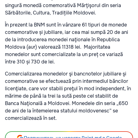
singură monedă comemorativă Mărţişorul din seria
Sărbătorile, Cultura, Tradițiile Moldovei.
În prezent la BNM sunt în vânzare 61 tipuri de monede
comemorative și jubiliare, iar cea mai sumpă 20 de ani
de la introducerea monedei naţionale în Republica
Moldova (aur) valorează 11318 lei. Majoritatea
monedelor sunt comercializate la un preț ce variază
între 310 și 730 de lei.
Comercializarea monedelor şi bancnotelor jubiliare şi
comemorative se efectuează prin intermediul băncilor
licenţiate, care vor stabili preţul în mod independent, în
mărime de până la trei la sută peste cel stabilit de
Banca Naţională a Moldovei. Monedele din seria „650
de ani de la întemeierea statului moldovenesc” se
comercializează în set.
Подпишитесь на новости Point.md в Google