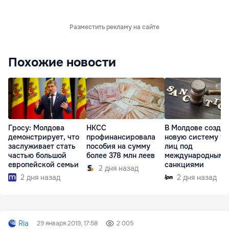
Разместить рекламу на сайте
Похожие новости
Гросу: Молдова
НКСС
В Молдове созда
демонстрирует, что
профинансировала
новую систему уч
заслуживает стать
пособия на сумму
лиц под
частью большой
более 378 млн леев
международными
европейской семьи
санкциями
2 дня назад
2 дня назад
2 дня назад
Ria
29 января 2019, 17:58
2 005