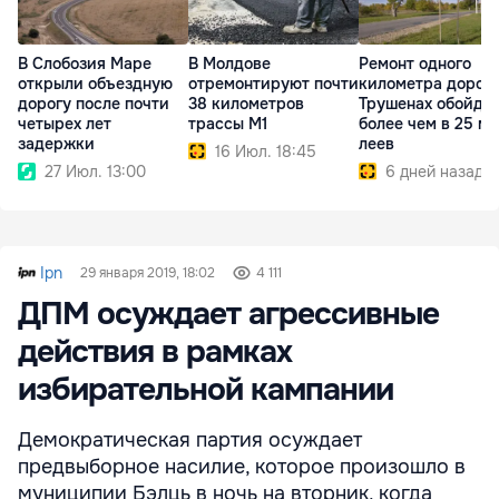
В Слобозия Маре
В Молдове
Ремонт одного
открыли объездную
отремонтируют почти
километра дороги
дорогу после почти
38 километров
Трушенах обойде
четырех лет
трассы M1
более чем в 25 мл
задержки
леев
16 Июл. 18:45
27 Июл. 13:00
6 дней назад
Ipn
29 января 2019, 18:02
4 111
ДПМ осуждает агрессивные
действия в рамках
избирательной кампании
Демократическая партия осуждает
предвыборное насилие, которое произошло в
муниципии Бэлць в ночь на вторник, когда