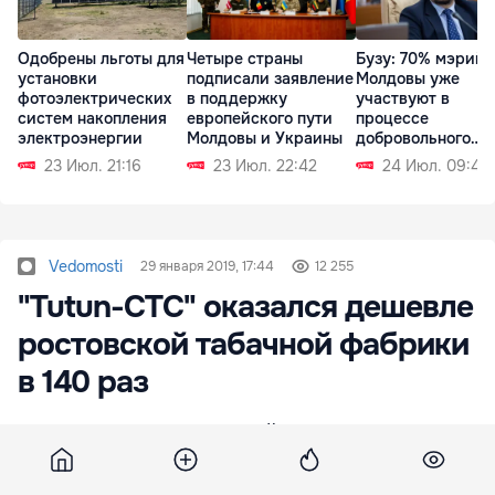
Одобрены льготы для
Четыре страны
Бузу: 70% мэрий
установки
подписали заявление
Молдовы уже
фотоэлектрических
в поддержку
участвуют в
систем накопления
европейского пути
процессе
электроэнергии
Молдовы и Украины
добровольного
объединения
23 Июл. 21:16
23 Июл. 22:42
24 Июл. 09:43
Vedomosti
29 января 2019, 17:44
12 255
"Tutun-CTC" оказался дешевле
ростовской табачной фабрики
в 140 раз
Более 90 процентов акций государства,
принадлежащих молдавской компании «Tutun-
CTC», были проданы предприятию с