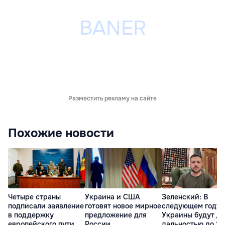
Разместить рекламу на сайте
Похожие новости
Четыре страны
Украина и США
Зеленский: В
подписали заявление
готовят новое мирное
следующем году 
в поддержку
предложение для
Украины будут д
европейского пути
России
дальностью до 10