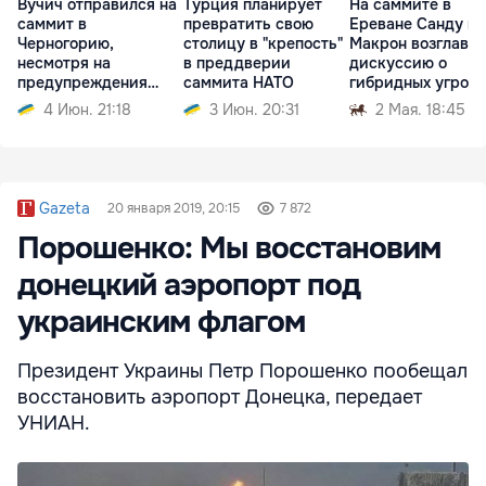
Вучич отправился на
Турция планирует
На саммите в
саммит в
превратить свою
Ереване Санду и
Черногорию,
столицу в "крепость"
Макрон возглавят
несмотря на
в преддверии
дискуссию о
предупреждения
саммита НАТО
гибридных угроза
разведки
4 Июн. 21:18
3 Июн. 20:31
2 Мая. 18:45
Gazeta
20 января 2019, 20:15
7 872
Порошенко: Мы восстановим
донецкий аэропорт под
украинским флагом
Президент Украины Петр Порошенко пообещал
восстановить аэропорт Донецка, передает
УНИАН.