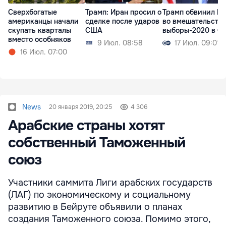
Сверхбогатые
Трамп: Иран просил о
Трамп обвинил К
американцы начали
сделке после ударов
во вмешательстве
скупать кварталы
США
выборы-2020 в 
вместо особняков
9 Июл. 08:58
17 Июл. 09:01
16 Июл. 07:00
News
20 января 2019, 20:25
4 306
Арабские страны хотят
собственный Таможенный
союз
Участники саммита Лиги арабских государств
(ЛАГ) по экономическому и социальному
развитию в Бейруте объявили о планах
создания Таможенного союза. Помимо этого,