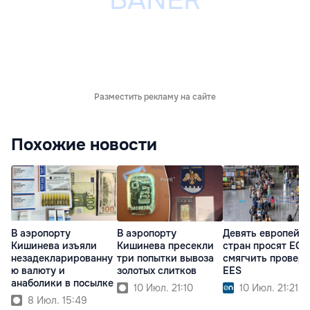
Разместить рекламу на сайте
Похожие новости
В аэропорту
В аэропорту
Девять европейс
Кишинева изъяли
Кишинева пресекли
стран просят ЕС
незадекларированну
три попытки вывоза
смягчить провер
ю валюту и
золотых слитков
EES
анаболики в посылке
10 Июл. 21:10
10 Июл. 21:21
8 Июл. 15:49