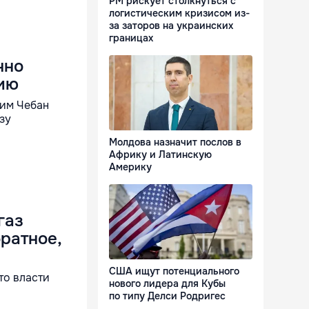
РМ рискует столкнуться с
логистическим кризисом из-
за заторов на украинских
границах
чно
цию
дим Чебан
зу
Молдова назначит послов в
Африку и Латинскую
Америку
газ
братное,
США ищут потенциального
то власти
нового лидера для Кубы
по типу Делси Родригес