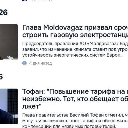
026
Глава Moldovagaz призвал сро
строить газовую электростан
Председатель правления АО «Молдовагаз» Ва
заявил, что изменение климата ставит под угро
устойчивость энергетических систем Европ…
4 дня назад
6
Тофан: "Повышение тарифа на 
неизбежно. Тот, кто обещает о
лжет"
Глава правительства Василий Тофан отметил, ч
могут лишь смягчить рост тарифа и обеспечить
компенсации для уязвимых потребителей.