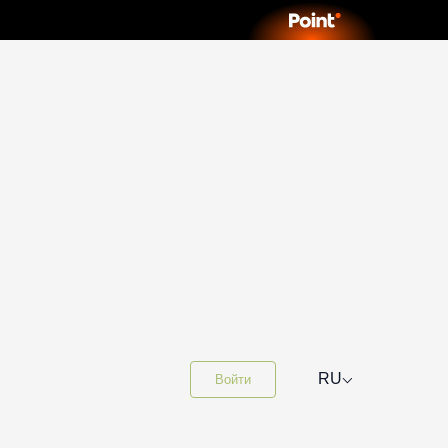
⌵
RU
Войти