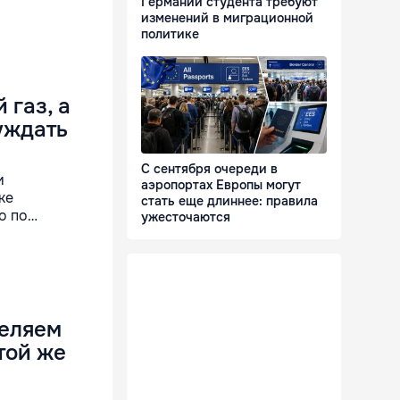
Германии студента требуют
изменений в миграционной
политике
 газ, а
уждать
С сентября очереди в
и
аэропортах Европы могут
ке
стать еще длиннее: правила
то по…
ужесточаются
деляем
той же