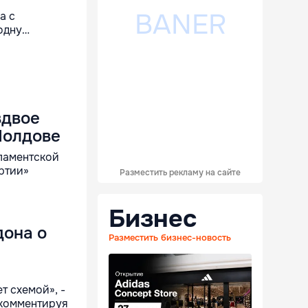
а с
одну…
вдвое
Молдове
ламентской
ртии»
Разместить рекламу на сайте
Бизнес
дона о
Разместить бизнес-новость
ет схемой», -
 комментируя