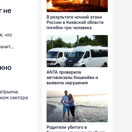
 не
В результате ночной атаки
России в Киевской области
погибли три человека
, что
начит…
ужно
ANTA проверила
автовокзалы Кишинёва и
выявила нарушения
Батрынча
ском секторе
Родители убитого в