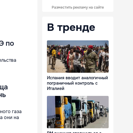
Разместить рекламу на сайте
В тренде
Э по
ельства
Испания вводит аналогичный
пограничный контроль с
ща
Италией
нь
ного газа
а они на