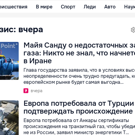
оисшествия
В мире
Спорт
Леди
Авто
Нау
зис: вчера
Майя Санду о недостаточных з
газа: Никто не знал, что начне
в Иране
Глава государства заявила, что в условиях вы
неопределенности очень трудно предугадать, к
европейском рынке будет самая выгодна…
вчера
Европа потребовала от Турции
подтверждать происхождение 
Европа потребовала от Анкары сертификаты
происхождения на транзитный газ, чтобы убедит
не из России, заявил министр энергетики Т…