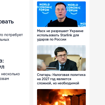
овать
Маск не разрешает Украине
то потребует
использовать Starlink для
льных
ударов по России
з:
ул
 несколько
Спатарь: Налоговая политика
ловам
на 2027 год является
сложной, но необходимой