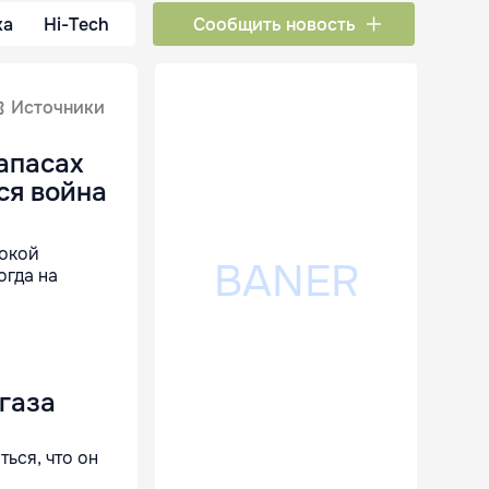
ка
Hi-Tech
Сообщить новость
Источники
апасах
тся война
сокой
огда на
газа
ься, что он