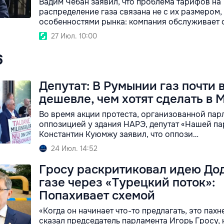
Вадим Чебан заявил, что проблема тарифов на
распределение газа связана не с их размером, 
особенностями рынка: компания обслуживает 
27 Июл. 10:00
6
Депутат: В Румынии газ почти 
дешевле, чем хотят сделать в 
Во время акции протеста, организованной пар
оппозицией у здания НАРЭ, депутат «Нашей па
Константин Куюмжу заявил, что оппози…
24 Июл. 14:52
Гросу раскритиковал идею До
газе через «Турецкий поток»:
Попахивает схемой
«Когда он начинает что-то предлагать, это пахн
сказал председатель парламента Игорь Гросу,