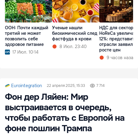
ООН: Почти каждый
Ученые нашли
НДС для сектора
третий не может
биохимический след
HoReCa увеличат
позволить себе
фастфуда в крови
12%: представите
здоровое питание
отрасли заявили 
8 Июл. 23:40
росте цен
17 Июл. 10:14
9 часов назад
Eurointegration
22 апреля 2025, 15:33
7 714
Фон дер Ляйен: Мир
выстраивается в очередь,
чтобы работать с Европой на
фоне пошлин Трампа