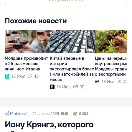
Похожие новости
Молдова производит
Китай впервые в
Цены на черешню
в 25 раз меньше
истории
внутреннем рынк
вина, чем Италия
экспортировал более
Молдовы сравнял
1 млн автомобилей за
с экспортными
13 Июл. 07:45
месяц
13 Июл. 22:00
15 Июл. 08:39
Moldova1
22 апреля 2025, 15:15
6 393
Иону Крянгэ, которого