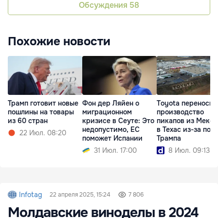
Обсуждения
58
Похожие новости
Трамп готовит новые
Фон дер Ляйен о
Toyota переносит
пошлины на товары
миграционном
производство
из 60 стран
кризисе в Сеуте: Это
пикапов из Мекс
недопустимо, ЕС
в Техас из-за пош
22 Июл. 08:20
поможет Испании
Трампа
31 Июл. 17:00
8 Июл. 09:13
Infotag
22 апреля 2025, 15:24
7 806
Молдавские виноделы в 2024