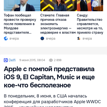
Тофан пообещал
Стамате: Главная
Санду:
провести проверку
причина отказа
Правительство
после появления в
экономить
справляется,
Молдове
электроэнергию —
несмотря на то, ч
представителя
недоверие к властям
приняло страну в
Южной Осетии
разгар кризиса
вчера
вчера
вчера
Delfi
9 июня 2015, 08:04
2 898
Apple с помпой представила
iOS 9, El Capitan, Music и еще
кое-что бесполезное
В понедельник, 8 июня, в США началась
конференция для разработчиков Apple WWDC