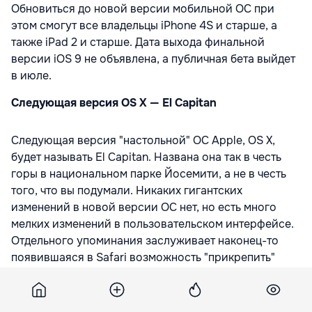
Обновиться до новой версии мобильной ОС при
этом смогут все владельцы iPhone 4S и старше, а
также iPad 2 и старше. Дата выхода финальной
версии iOS 9 не объявлена, а публичная бета выйдет
в июле.
Следующая версия OS X — El Capitan
Следующая версия "настольной" ОС Apple, OS X,
будет называть El Capitan. Названа она так в честь
горы в национальном парке Йосемити, а не в честь
того, что вы подумали. Никаких гигантских
изменений в новой версии ОС нет, но есть много
мелких изменений в пользовательском интерфейсе.
Отдельного упоминания заслуживает наконец-то
появившаяся в Safari возможность "прикрепить"
открытые вкладки так, чтобы они не исчезали при
закрытии браузера (есть во всех остальных
браузерах уже много лет), а также возможность