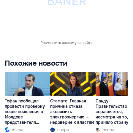
Разместить рекламу на сайте
Похожие новости
Тофан пообещал
Стамате: Главная
Санду:
провести проверку
причина отказа
Правительство
после появления в
экономить
справляется,
Молдове
электроэнергию —
несмотря на то, ч
представителя
недоверие к властям
приняло страну в
Южной Осетии
разгар кризиса
вчера
вчера
вчера