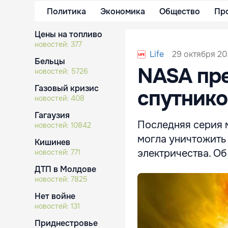
Политика
Экономика
Общество
Пр
Цены на топливо
новостей:
377
29 октября 20
Life
Бельцы
NASA пре
новостей:
5726
Газовый кризис
спутнико
новостей:
408
Гагаузия
Последняя серия 
новостей:
10842
могла уничтожить 
Кишинев
электричества. Об
новостей:
771
ДТП в Молдове
новостей:
7825
Нет войне
новостей:
131
Приднестровье