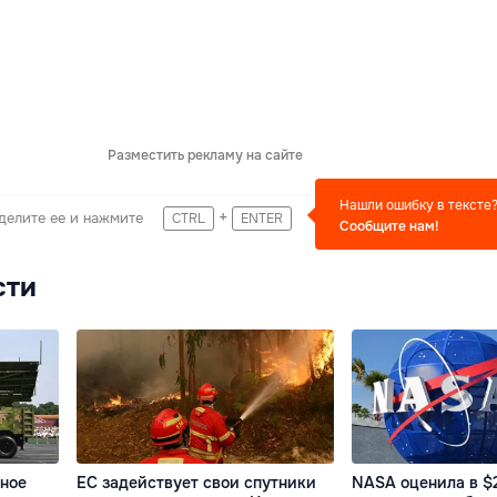
Разместить рекламу на сайте
Нашли ошибку в тексте
+
делите ее и нажмите
CTRL
ENTER
Сообщите нам!
сти
тное
ЕС задействует свои спутники
NASA оценила в $2