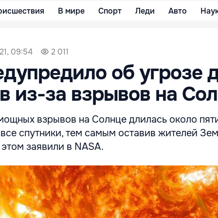
оисшествия
В мире
Спорт
Леди
Авто
Нау
21, 09:54
2 011
дупредило об угрозе 
в из-за взрывов на Со
мощных взрывов на Солнце длилась около пяти
все спутники, тем самым оставив жителей Зем
 этом заявили в NASA.