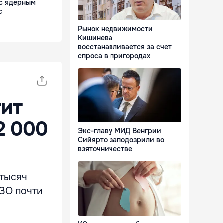
 с ядерным
с
Рынок недвижимости
Кишинева
восстанавливается за счет
спроса в пригородах
тит
2 000
Экс-главу МИД Венгрии
Сийярто заподозрили во
взяточничестве
 тысяч
ИЗО почти