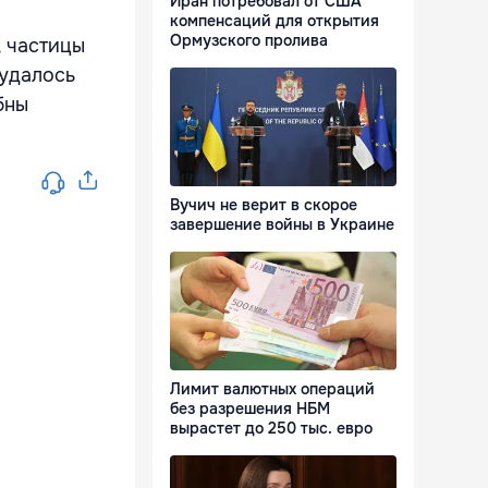
Иран потребовал от США
компенсаций для открытия
Ормузского пролива
, частицы
 удалось
бны
Вучич не верит в скорое
завершение войны в Украине
Лимит валютных операций
без разрешения НБМ
вырастет до 250 тыс. евро