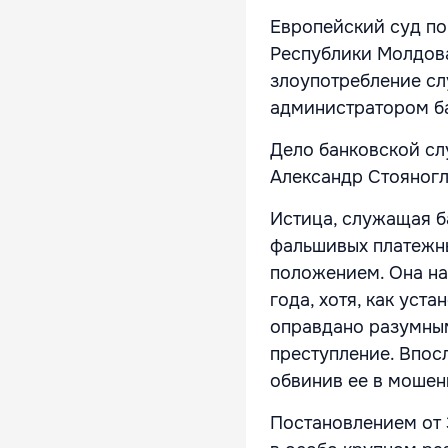
Европейский суд по 
Республики Молдова
злоупотребление с
администратором б
Дело банковской сл
Александр Стояногл
Истица, служащая ба
фальшивых платежн
положением. Она нах
года, хотя, как уст
оправдано разумным
преступление. Впос
обвинив ее в мошен
Постановлением от 