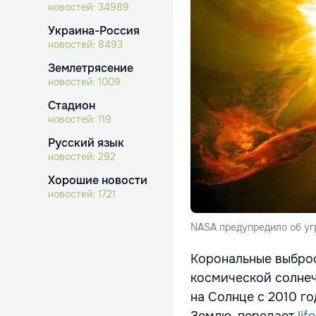
новостей:
34989
Украина-Россия
новостей:
8493
Землетрясение
новостей:
1009
Стадион
новостей:
119
Русский язык
новостей:
292
Хорошие новости
новостей:
1721
NASA предупредило об угр
Корональные выброс
космической солнеч
на Солнце с 2010 го
Землю, передает
lif