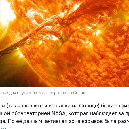
озе для спутников из-за взрывов на Солнце.
ы (так называются вспышки на Солнце) были зафи
ной обсерваторией NASA, которая наблюдает за 
да. По её данным, активная зона взрывов была раз
e.ru