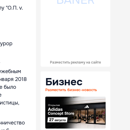
 "О.П. v.
курор
Разместить рекламу на сайте
у
лужебным
Бизнес
нваря 2018
е было
Разместить бизнес-новость
е
истицы,
енничество