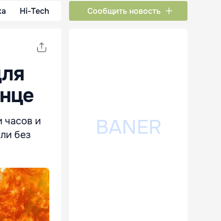
ка
Hi-Tech
Сообщить новость
для
лнце
 часов и
ли без