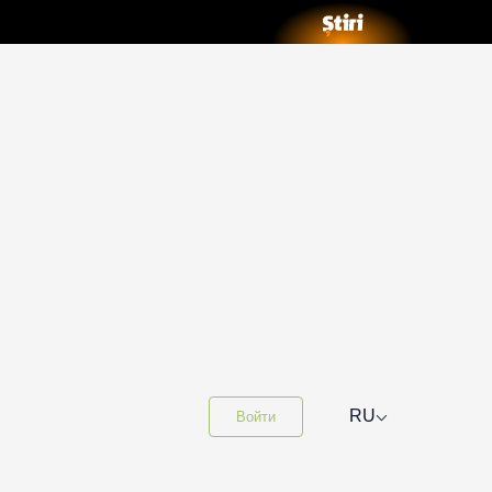
⌵
RU
Войти