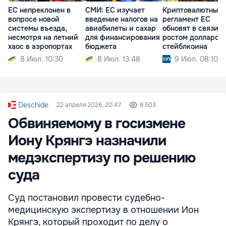
ЕС непреклонен в
СМИ: ЕС изучает
Криптовалютный
вопросе новой
введение налогов на
регламент ЕС
системы въезда,
авиабилеты и сахар
обновят в связи с
несмотря на летний
для финансирования
ростом долларов
хаос в аэропортах
бюджета
стейблкоина
8 Июл. 10:30
8 Июл. 13:48
9 Июл. 08:10
Deschide
22 апреля 2026, 20:47
8 503
Обвиняемому в госизмене
Иону Крянгэ назначили
медэкспертизу по решению
суда
Суд постановил провести судебно-
медицинскую экспертизу в отношении Ион
Крянгэ, который проходит по делу о