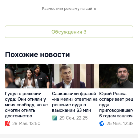
Разместить рекламу на сайте
Обсуждения
3
Похожие новости
Гуцул о решении
Саакашвили фразой
Юрий Рошка
суда: Они отняли у
«на мели» ответил на
оспаривает реше
меня свободу, но не
решение суда о
суда,
смогли отнять
взыскании $3 млн
приговорившего е
достоинство
6 годам заключен
29 Сен. 22:25
29 Мая. 13:50
25 Янв. 12:48