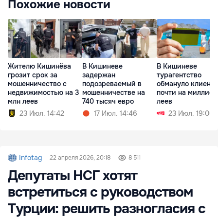
Похожие новости
Жителю Кишинёва
В Кишиневе
В Кишиневе
грозит срок за
задержан
турагентство
мошенничество с
подозреваемый в
обмануло клиент
недвижимостью на 3
мошенничестве на
почти на миллион
млн леев
740 тысяч евро
леев
23 Июл. 14:42
17 Июл. 14:46
23 Июл. 19:00
Infotag
22 апреля 2026, 20:18
8 511
Депутаты НСГ хотят
встретиться с руководством
Турции: решить разногласия с