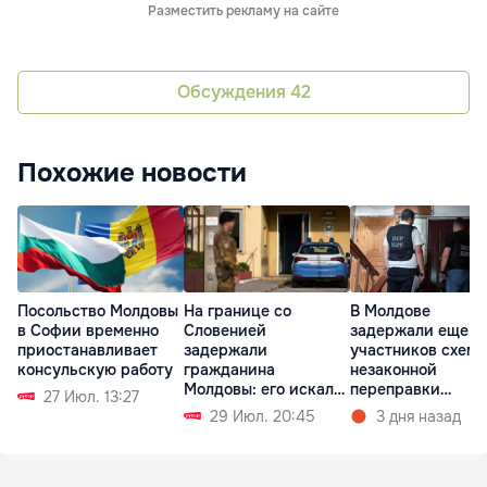
Разместить рекламу на сайте
Обсуждения
42
Похожие новости
Посольство Молдовы
На границе со
В Молдове
в Софии временно
Словенией
задержали еще т
приостанавливает
задержали
участников схем
консульскую работу
гражданина
незаконной
Молдовы: его искали
переправки
27 Июл. 13:27
почти 20 лет
украинцев в ЕС
29 Июл. 20:45
3 дня назад