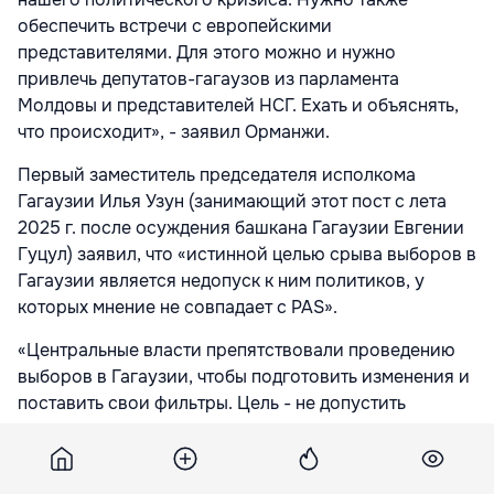
обеспечить встречи с европейскими
представителями. Для этого можно и нужно
привлечь депутатов-гагаузов из парламента
Молдовы и представителей НСГ. Ехать и объяснять,
что происходит», - заявил Орманжи.
Первый заместитель председателя исполкома
Гагаузии Илья Узун (занимающий этот пост с лета
2025 г. после осуждения башкана Гагаузии Евгении
Гуцул) заявил, что «истинной целью срыва выборов в
Гагаузии является недопуск к ним политиков, у
которых мнение не совпадает с PAS».
«Центральные власти препятствовали проведению
выборов в Гагаузии, чтобы подготовить изменения и
поставить свои фильтры. Цель - не допустить
неугодных лиц, у которых мнение не совпадает с
PAS. Они пытаются сломать гагаузский характер», -
сказал Узун, убежденный, что «только депутаты НСГ