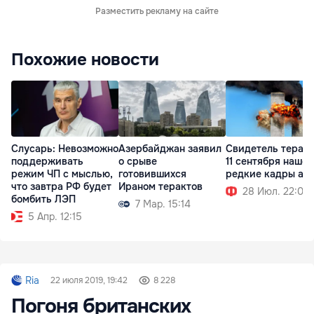
Разместить рекламу на сайте
Похожие новости
Слусарь: Невозможно
Азербайджан заявил
Свидетель терак
поддерживать
о срыве
11 сентября нашел
режим ЧП с мыслью,
готовившихся
редкие кадры ат
что завтра РФ будет
Ираном терактов
28 Июл. 22:01
бомбить ЛЭП
7 Мар. 15:14
5 Апр. 12:15
Ria
22 июля 2019, 19:42
8 228
Погоня британских