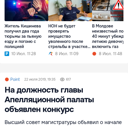
Житель Кишинева
НОН не будет
В Молдове
получил два года
проверять
неизвестный поч
тюрьмы за пьяную
имущество
40 минут убеждал
езду и погоню с
уволенного после
летнюю девочку
полицией
стрельбы в участке
включить газ
полицейского
10 Июл. 11:28
8 Июл. 11:09
8 Июл. 11:48
Point
22 июля 2019, 19:35
617
На должность главы
Апелляционной палаты
объявлен конкурс
Высший совет магистратуры объявил о начале