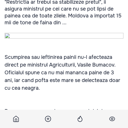
"Restrictia ar trebui sa stabilizeze pretul", ii
asigura ministrul pe cei care nu se pot lipsi de
painea cea de toate zilele. Moldova a importat 15
mii de tone de faina din ...
Scumpirea sau ieftinirea painii nu-l afecteaza
direct pe ministrul Agriculturii, Vasile Bumacov.
Oficialul spune ca nu mai mananca paine de 3
ani, iar cand pofta este mare se delecteaza doar
cu cea neagra.
Bumacov spune ca stoparea exportului de grau
alimentar din Moldova nu va genera scumpiri nici
la paine, nici la faina.