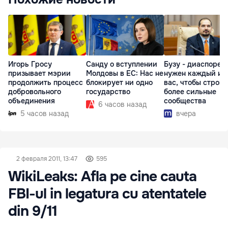
Игорь Гросу
Санду о вступлении
Бузу - диаспоре:
призывает мэрии
Молдовы в ЕС: Нас не
нужен каждый из
продолжить процесс
блокирует ни одно
вас, чтобы строит
добровольного
государство
более сильные
объединения
сообщества
6 часов назад
5 часов назад
вчера
2 февраля 2011, 13:47
595
WikiLeaks: Afla pe cine cauta
FBI-ul in legatura cu atentatele
din 9/11