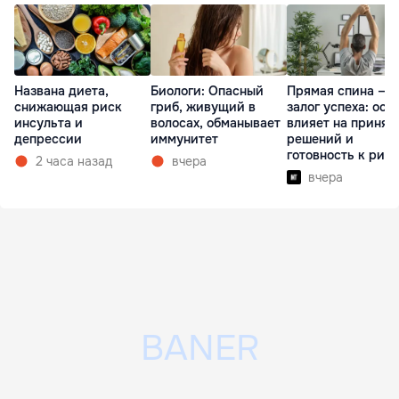
Названа диета,
Биологи: Опасный
Прямая спина —
снижающая риск
гриб, живущий в
залог успеха: оса
инсульта и
волосах, обманывает
влияет на принят
депрессии
иммунитет
решений и
готовность к рис
2 часа назад
вчера
вчера