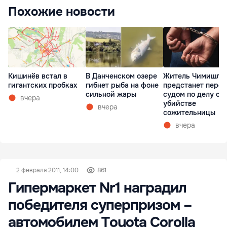
Похожие новости
Кишинёв встал в
В Данченском озере
Житель Чимишли
гигантских пробках
гибнет рыба на фоне
предстанет перед
сильной жары
судом по делу об
вчера
убийстве
вчера
сожительницы
вчера
2 февраля 2011, 14:00
861
Гипермаркет Nr1 наградил
победителя суперпризом –
автомобилем Toyota Corolla