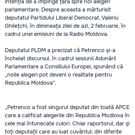
intenția de a împinge țara spre noi alegeri
parlamentare. Despre aceasta a mărturisit
deputatul Partidului Liberal Democrat, Valeriu
Ghilețchi, în dimineața zilei de azi, 2 februarie, în
cadrul unei emisiuni de la Radio Moldova.
Deputatul PLDM a precizat că Petrenco și-a
încheiat discursul, în cadrul sesiunii Adunării
Parlamentare a Consiliului Europei, spunând că
„noile alegeri pot deveni o realitate pentru
Republica Moldova”.
„Petrenco a fost singurul deputat din toată APCE
care a calificat alegerile din Republica Modlova în
cele mai întunecate culori. Chiar raportorul, dar și
toți deputații care au luat cuvântul, din diferite