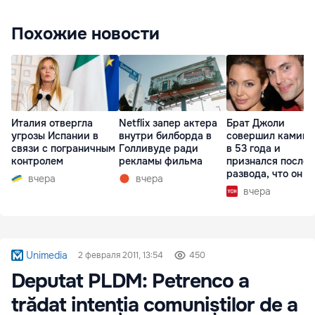
Похожие новости
Италия отвергла
Netflix запер актера
Брат Джоли
угрозы Испании в
внутри билборда в
совершил каминг
связи с пограничным
Голливуде ради
в 53 года и
контролем
рекламы фильма
признался после
развода, что он г
вчера
вчера
вчера
Unimedia
2 февраля 2011, 13:54
450
Deputat PLDM: Petrenco a
trădat intenția comuniștilor de a