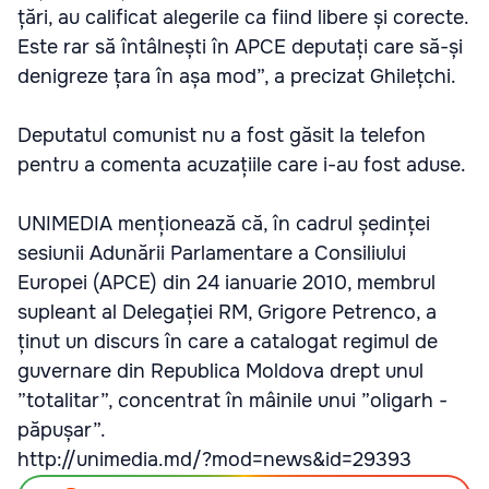
țări, au calificat alegerile ca fiind libere și corecte.
Este rar să întâlnești în APCE deputați care să-și
denigreze țara în așa mod”, a precizat Ghilețchi.
Deputatul comunist nu a fost găsit la telefon
pentru a comenta acuzațiile care i-au fost aduse.
UNIMEDIA menționează că, în cadrul ședinței
sesiunii Adunării Parlamentare a Consiliului
Europei (APCE) din 24 ianuarie 2010, membrul
supleant al Delegației RM, Grigore Petrenco, a
ținut un discurs în care a catalogat regimul de
guvernare din Republica Moldova drept unul
”totalitar”, concentrat în mâinile unui ”oligarh -
păpușar”.
http://unimedia.md/?mod=news&id=29393