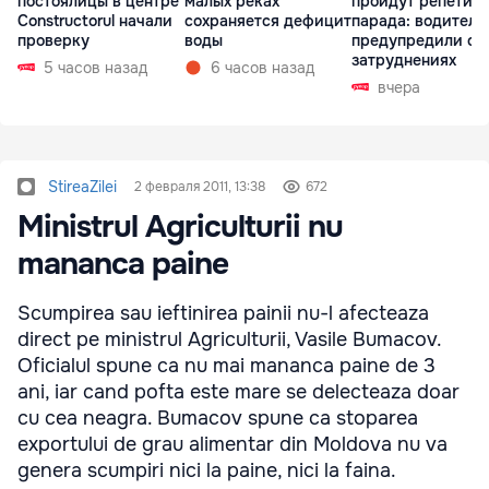
постоялицы в центре
малых реках
пройдут репетиц
Constructorul начали
сохраняется дефицит
парада: водителе
проверку
воды
предупредили о
затруднениях
5 часов назад
6 часов назад
вчера
StireaZilei
2 февраля 2011, 13:38
672
Ministrul Agriculturii nu
mananca paine
Scumpirea sau ieftinirea painii nu-l afecteaza
direct pe ministrul Agriculturii, Vasile Bumacov.
Oficialul spune ca nu mai mananca paine de 3
ani, iar cand pofta este mare se delecteaza doar
cu cea neagra. Bumacov spune ca stoparea
exportului de grau alimentar din Moldova nu va
genera scumpiri nici la paine, nici la faina.