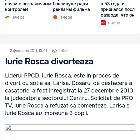
связи с пограничным
Голливуде ради
в 53 года и
контролем
рекламы фильма
признался после
развода, что он г
вчера
вчера
вчера
2 февраля 2011, 13:41
1 456
Iurie Rosca divorteaza
Liderul PPCD, Iurie Rosca, este in proces de
divort cu sotia sa, Larisa. Dosarul de desfacere a
casatoriei a fost inregistrat la 27 decembrie 2010,
la judecatoria sectorului Centru. Solicitat de PRO
TV, Iurie Rosca a refuzat sa comenteze. Larisa si
Iurie Rosca au impreuna 3 copii.