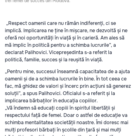
trei femei de succes din Moldova.
„Respect oamenii care nu rămân indiferenți, ci se
implică. Implicarea ne ține în mișcare, ne dezvoltă și ne
oferă noi oportunități în viață și în carieră. Am ales să
mă implic în politică pentru a schimba lucrurile”, a
declarat Palihovici. Vicepreședinta s-a referit la
politică, familie, succes și la reușită în viață.
„Pentru mine, succesul înseamnă capacitatea de a ajuta
oamenii și de a schimba lucrurile în bine. În tot ceea ce
fac, mă ghidez de valori și încerc prin acțiuni să generez
soluții”, a spus Palihovici. Oficialul s-a referit și la
implicarea bărbaților în educația copiilor.
„Vă îndemn să educați copiii în spiritul libertății și
respectului față de femei. Doar o astfel de educație va
schimba mentalitatea societății noastre. Îmi doresc mai
mulți profesori bărbați în școlile din țară și mai mulți