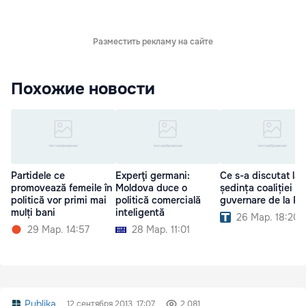
Разместить рекламу на сайте
Похожие новости
Partidele ce
Experţi germani:
Ce s-a discutat la
promovează femeile în
Moldova duce o
ședința coaliției d
politică vor primi mai
politică comercială
guvernare de la P
mulți bani
inteligentă
26 Мар. 18:20
29 Мар. 14:57
28 Мар. 11:01
Publika
12 сентября 2013, 17:07
2 081