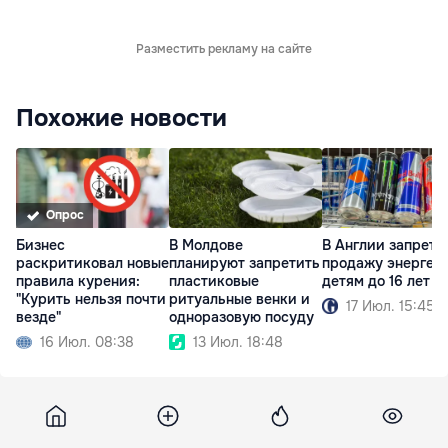
Разместить рекламу на сайте
Похожие новости
Опрос
Бизнес
В Англии запрети
В Молдове
раскритиковал новые
продажу энергет
планируют запретить
правила курения:
детям до 16 лет
пластиковые
"Курить нельзя почти
ритуальные венки и
17 Июл. 15:45
везде"
одноразовую посуду
16 Июл. 08:38
13 Июл. 18:48
Noi
12 сентября 2013, 16:57
3 321