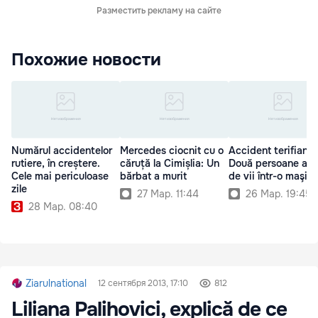
Разместить рекламу на сайте
Похожие новости
Numărul accidentelor
Mercedes ciocnit cu o
Accident terifiant:
rutiere, în creștere.
căruță la Cimișlia: Un
Două persoane au 
Cele mai periculoase
bărbat a murit
de vii într-o maşin
zile
27 Мар. 11:44
26 Мар. 19:45
28 Мар. 08:40
Ziarulnational
12 сентября 2013, 17:10
812
Liliana Palihovici, explică de ce