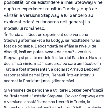
posibilităţilor de existindere a liniei Stepway vine
după un experiment reuşit în Turcia şi după ce
vânzările versiunii Stepway a lui Sandero au
explodat odată cu lansarea noii generaţii a
modelului românesc.
"În Turcia am făcut un experiment cu o versiune
Stepway aftermarket a lui Lodgy, iar rezultatele nu au
fost deloc slabe. Deocamdată ne aflăm la nivelul de
discuții, însă am putea avea - de ce nu? - versiuni
Stepway și pe alte modele în afara lui Sandero. Nu s-a
decis încă nimic, însă încercarea pe care am făcut-o în
Turcia a fost interesantă", a declarat Arnaud Deboeuf,
responsabilul gamei Entry Renault, într-un interviu
acordat la Frankfurt jurnaliştilor români.
Şi versiunea de persoane a utilitarei Dokker beneficiază
de "tratamentul" estetic Stepway. Dokker Stepway este
o versiune lansată în toamna trecută în Turcia, la
Salonul de la Istanbul, însă a fost creată iniţial exclusiv