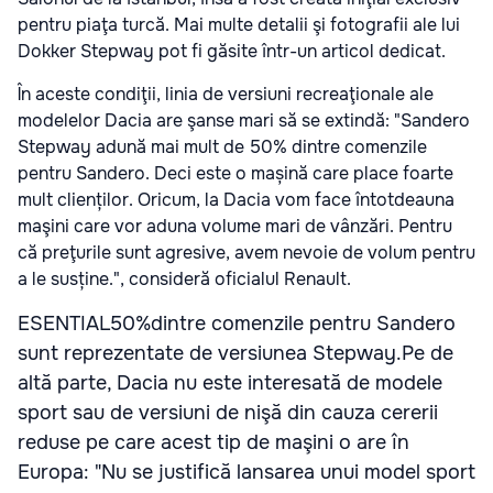
pentru piaţa turcă. Mai multe detalii şi fotografii ale lui
Dokker Stepway pot fi găsite într-un articol dedicat.
În aceste condiţii, linia de versiuni recreaţionale ale
modelelor Dacia are şanse mari să se extindă: "Sandero
Stepway adună mai mult de 50% dintre comenzile
pentru Sandero. Deci este o mașină care place foarte
mult clienților. Oricum, la Dacia vom face întotdeauna
maşini care vor aduna volume mari de vânzări. Pentru
că preţurile sunt agresive, avem nevoie de volum pentru
a le susține.", consideră oficialul Renault.
ESENTIAL50%dintre comenzile pentru Sandero
sunt reprezentate de versiunea Stepway.Pe de
altă parte, Dacia nu este interesată de modele
sport sau de versiuni de nişă din cauza cererii
reduse pe care acest tip de maşini o are în
Europa: "Nu se justifică lansarea unui model sport