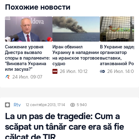
Похожие новости
Снижение уровня
Иран обвинил
В Украине задер
Днестра вызвало
Украину в нападении
организатор
споры в парламенте:
на иранское торговое
выставки,
"Виновата Украина
судно
атакованной Рос
или засуха?"
26 Июл. 10:12
26 Июл. 14:00
24 Июл. 09:07
Rtv
12 сентября 2013, 17:14
5 940
La un pas de tragedie: Cum a
scăpat un tânăr care era să fie
călcat de TIR