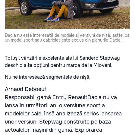
Dacia nu este interesată de modele şi versiuni de nişă, astfel că
un model sport sau cabriolet este exclus din planurile Dacia.
Totuşi, vânzările excelente ale lui Sandero Stepway
deschid alte opţiuni pentru marca de la Mioveni.
Nu ne interesează segmentele de nişă.
Arnaud Deboeuf
Responsabil gamă Entry RenaultDacia nu va
lansa în următorii ani o versiune sport a
modelelor sale, însă analizează serios lansarea
unor versiuni Stepway construite pe baza
actualelor maşini din gamă. Explorarea