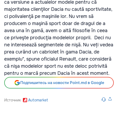
ca versiune a actualelor modele pentru că
majoritatea clienţilor Dacia nu caută sportivitate,
ci polivalenţă pe maşinile lor. Nu vrem să
producem o maşină sport doar de dragul de a
avea una în gamă, avem o altă filosofie în ceea
ce priveşte producţia modelelor proprii. Deci nu
ne interesează segmentele de nişă. Nu veți vedea
prea curând un cabriolet în gama Dacia, de
exemplu", spune oficialul Renault, care consideră
că nişa modelelor sport nu este deloc potrivită
pentru o marcă precum Dacia în acest moment.
Подпишитесь на новости Point.md в Google
Источник
Automarket