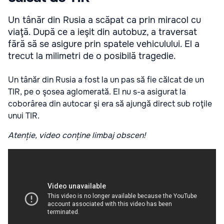
Un tânăr din Rusia a scăpat ca prin miracol cu
viaţă. După ce a ieşit din autobuz, a traversat
fără să se asigure prin spatele vehiculului. El a
trecut la milimetri de o posibilă tragedie.
Un tânăr din Rusia a fost la un pas să fie călcat de un
TIR, pe o şosea aglomerată. El nu s-a asigurat la
coborârea din autocar şi era să ajungă direct sub roţile
unui TIR.
Atenție, video conține limbaj obscen!