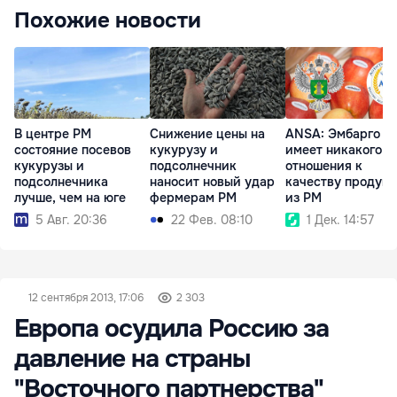
Похожие новости
В центре РМ
Снижение цены на
ANSA: Эмбарго Р
состояние посевов
кукурузу и
имеет никакого
кукурузы и
подсолнечник
отношения к
подсолнечника
наносит новый удар
качеству продук
лучше, чем на юге
фермерам РМ
из РМ
5 Авг. 20:36
22 Фев. 08:10
1 Дек. 14:57
12 сентября 2013, 17:06
2 303
Европа осудила Россию за
давление на страны
"Восточного партнерства"