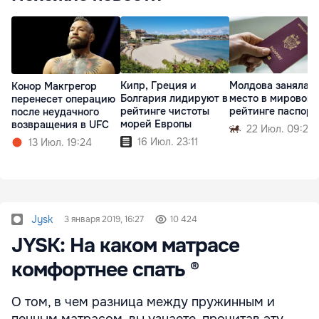
Кипр, Греция и
Молдова заняла 4
Конор Макгрегор
Болгария лидируют в
место в мировом
перенесет операцию
рейтинге чистоты
рейтинге паспорт
после неудачного
морей Европы
возвращения в UFC
22 Июл. 09:29
16 Июл. 23:11
13 Июл. 19:24
Jysk
3 января 2019, 16:27
10 424
JYSK: На каком матрасе
комфортнее спать ®
О том, в чем разница между пружинным и