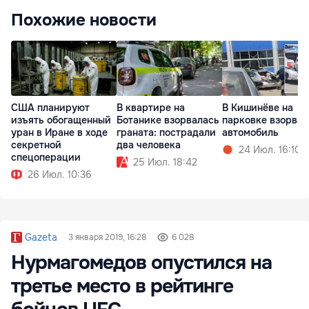
Похожие новости
США планируют
В квартире на
В Кишинёве на
изъять обогащенный
Ботанике взорвалась
парковке взорвал
уран в Иране в ходе
граната: пострадали
автомобиль
секретной
два человека
24 Июл. 16:10
спецоперации
25 Июл. 18:42
26 Июл. 10:36
Gazeta
3 января 2019, 16:28
6 028
Нурмагомедов опустился на
третье место в рейтинге