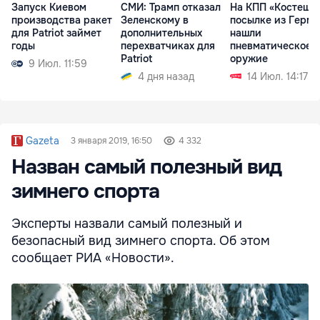
Запуск Киевом
СМИ: Трамп отказал
На КПП «Костешты
производства ракет
Зеленскому в
посылке из Герм
для Patriot займет
дополнительных
нашли
годы
перехватчиках для
пневматическое
Patriot
оружие
9 Июл. 11:59
4 дня назад
14 Июл. 14:17
Gazeta
3 января 2019, 16:50
4 332
Назван самый полезный вид
зимнего спорта
Эксперты назвали самый полезный и
безопасный вид зимнего спорта. Об этом
сообщает РИА «Новости».