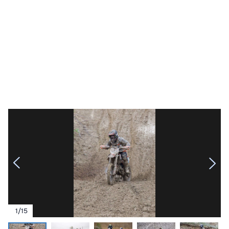
1
/
15