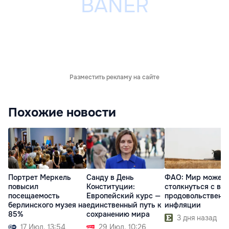
Разместить рекламу на сайте
Похожие новости
Портрет Меркель
Санду в День
ФАО: Мир может
повысил
Конституции:
столкнуться с во
посещаемость
Европейский курс —
продовольственн
берлинского музея на
единственный путь к
инфляции
85%
сохранению мира
3 дня назад
17 Июл. 13:54
29 Июл. 10:26