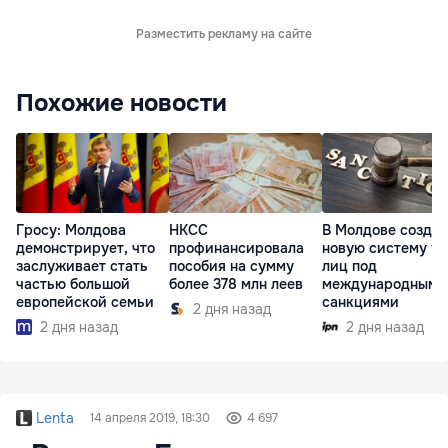
Разместить рекламу на сайте
Похожие новости
Гросу: Молдова
НКСС
В Молдове созда
демонстрирует, что
профинансировала
новую систему уч
заслуживает стать
пособия на сумму
лиц под
частью большой
более 378 млн леев
международными
европейской семьи
санкциями
2 дня назад
2 дня назад
2 дня назад
Lenta
14 апреля 2019, 18:30
4 697