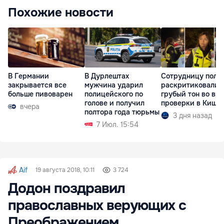
Похожие новости
В Германии
В Дурлештах
Сотрудницу поли
закрывается все
мужчина ударил
раскритиковали 
больше пивоварен
полицейского по
грубый тон во вр
голове и получил
проверки в Киши
вчера
полтора года тюрьмы
3 дня назад
7 Июл. 15:54
Aif
19 августа 2018, 10:11
3 724
Додон поздравил
православных верующих с
Преображением