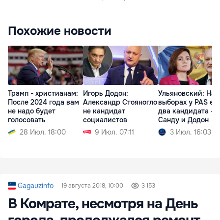
Похожие новости
Трамп - христианам:
Игорь Додон:
Ульяновский: На
После 2024 года вам
Александр Стояногло
выборах у PAS ес
не надо будет
не кандидат
два кандидата -
голосовать
социалистов
Санду и Додон
28 Июл. 18:00
9 Июл. 07:11
3 Июл. 16:03
Gagauzinfo
19 августа 2018, 10:00
3 153
В Комрате, несмотря на День