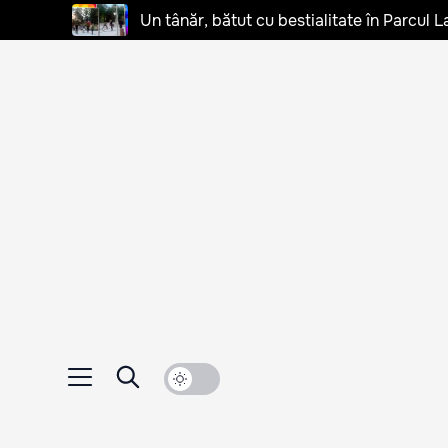
Un tânăr, bătut cu bestialitate în Parcul L