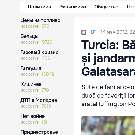
Политика
Экономика
Общество
Пр
Цены на топливо
новостей:
376
14 мая 2012, 2
B1
Бельцы
Turcia: Bă
новостей:
5726
Газовый кризис
și jandar
новостей:
406
Galatasa
Гагаузия
новостей:
10842
Кишинев
Sute de fani ai cel
новостей:
770
după ce favoriții l
ДТП в Молдове
aratăHuffington Po
новостей:
7819
Нет войне
новостей:
131
Приднестровье