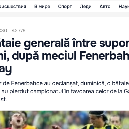
оисшествия
В мире
Спорт
Леди
Авто
Нау
2:30
779
taie generală între supor
mi, după meciul Fenerbah
ray
or de Fenerbahce au declanșat, duminică, o bătai
or au pierdut campionatul în favoarea celor de la G
st.