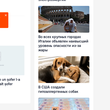
?
Во всех крупных городах
Италии объявлен наивысший
уровень опасности из-за
жары
m un șofer l-a
alt șofer
В США создали
гипоаллергенных собак