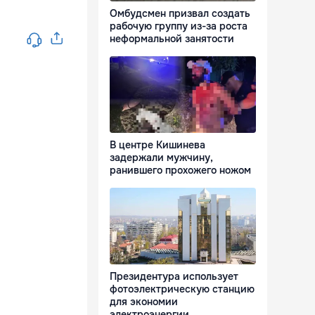
Омбудсмен призвал создать
рабочую группу из-за роста
неформальной занятости
В центре Кишинева
задержали мужчину,
ранившего прохожего ножом
Президентура использует
фотоэлектрическую станцию
для экономии
электроэнергии