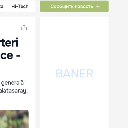
ка
Hi-Tech
Сообщить новость
teri
ce -
e generală
alatasaray,