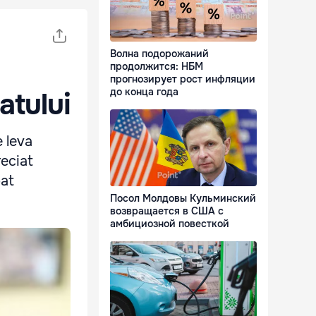
Волна подорожаний
продолжится: НБМ
прогнозирует рост инфляции
до конца года
atului
e leva
reciat
pat
Посол Молдовы Кульминский
возвращается в США с
амбициозной повесткой