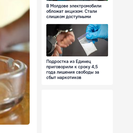
В Молдове электромобили
обложат акцизом: Стали
слишком доступными
Подростка из Единец
приговорили к сроку 4,5
года лишения свободы за
сбыт наркотиков