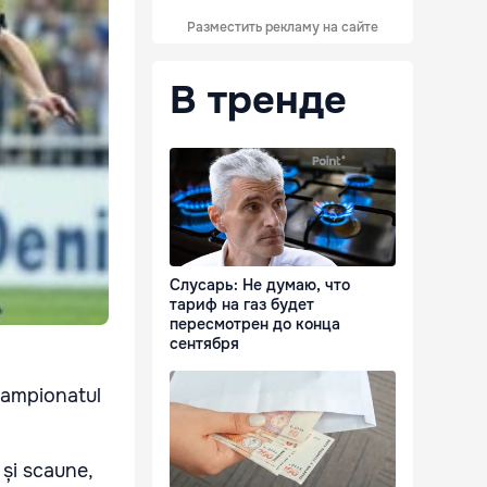
Разместить рекламу на сайте
В тренде
Слусарь: Не думаю, что
тариф на газ будет
пересмотрен до конца
сентября
 campionatul
 și scaune,