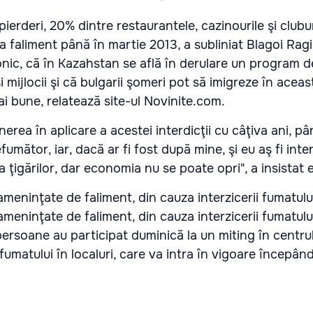
ierderi, 20% dintre restaurantele, cazinourile şi clubu
 faliment până în martie 2013, a subliniat Blagoi Ragin
onic, că în Kazahstan se află în derulare un program d
i mijlocii şi că bulgarii şomeri pot să imigreze în aceas
i bune, relatează site-ul
Novinite.com
.
ea în aplicare a acestei interdicţii cu câţiva ani, pân
mător, iar, dacă ar fi fost după mine, şi eu aş fi inter
 ţigărilor, dar economia nu se poate opri", a insistat e
rsoane au participat duminică la un miting în centrul
 fumatului în localuri, care va intra în vigoare începând