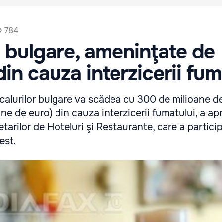
784
e bulgare, ameninţate de
din cauza interzicerii fum
localurilor bulgare va scădea cu 300 de milioane d
ne de euro) din cauza interzicerii fumatului, a ap
tarilor de Hoteluri şi Restaurante, care a partici
est.