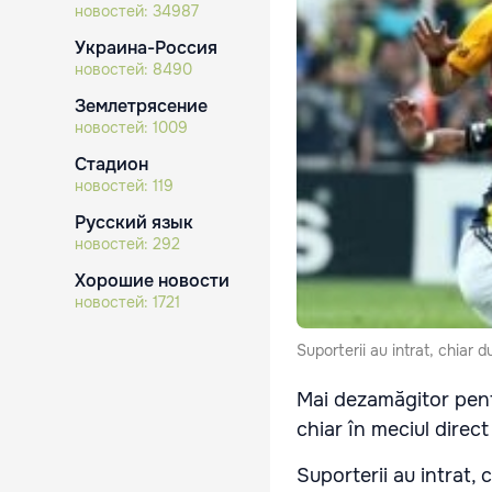
новостей:
34987
Украина-Россия
новостей:
8490
Землетрясение
новостей:
1009
Стадион
новостей:
119
Русский язык
новостей:
292
Хорошие новости
новостей:
1721
Suporterii au intrat, chiar du
Mai dezamăgitor pentr
chiar în meciul direc
Suporterii au intrat, 