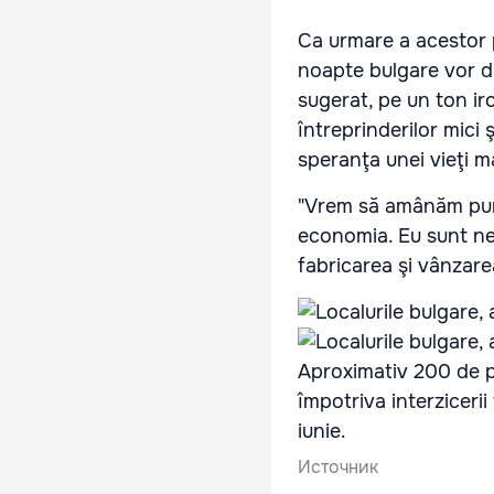
Ca urmare a acestor p
noapte bulgare vor da
sugerat, pe un ton ir
întreprinderilor mici ş
speranţa unei vieţi ma
"Vrem să amânăm puner
economia. Eu sunt nefu
fabricarea şi vânzarea
Aproximativ 200 de pe
împotriva interzicerii
iunie.
Источник