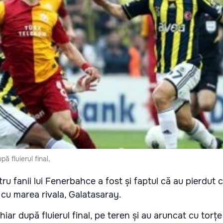
pă fluierul final,
u fanii lui Fenerbahce a fost și faptul că au pierdut
t cu marea rivala, Galatasaray.
chiar după fluierul final, pe teren și au aruncat cu torțe