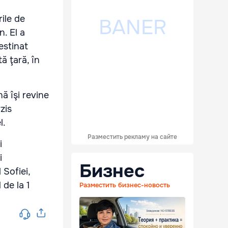
rile de
. El a
estinat
tă ţară, în
ă îşi revine
zis
l.
Разместить рекламу на сайте
Бизнес
 Sofiei,
 de la 1
Разместить бизнес-новость