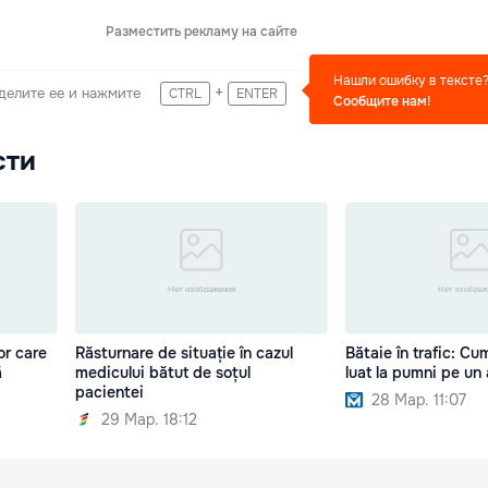
Разместить рекламу на сайте
Нашли ошибку в тексте
+
делите ее и нажмите
CTRL
ENTER
Сообщите нам!
сти
lor care
Răsturnare de situație în cazul
Bătaie în trafic: Cu
ă
medicului bătut de soțul
luat la pumni pe un 
pacientei
28 Мар. 11:07
29 Мар. 18:12