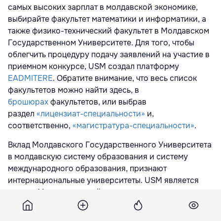
самых высоких зарплат в молдавской экономике,
выбирайте факультет математики и информатики, а
также физико-технический факультет в Молдавск
ом
Государственном Университет
е
. Для того, чтобы
облегчить процедуру подачу заявлений на участие в
приемном конкурсе, USM создал платформу
EADMITERE
. Обратите внимание, что весь список
факультетов можно найти здесь, в
брошюрах
факультетов, или выбрав
раздел
«лицензиат-специальности»
и,
соответственно,
«магистратура-специальности»
.
Вклад Молдавского Государственн
ого
Университета
в молдавскую систему образования и систему
международного образования, признают
интернациональные университеты. USM является
членом Международной ассоциации университетов,
Университетского агентства франкофонии и
Евразийской ассоциации университетов.