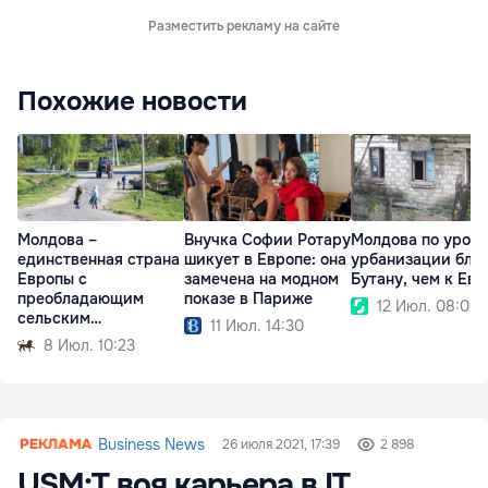
Разместить рекламу на сайте
Похожие новости
Молдова –
Внучка Софии Ротару
Молдова по уров
единственная страна
шикует в Европе: она
урбанизации бли
Европы с
замечена на модном
Бутану, чем к Евр
преобладающим
показе в Париже
12 Июл. 08:00
сельским
11 Июл. 14:30
населением
8 Июл. 10:23
Business News
26 июля 2021, 17:39
2 898
USM:Т воя карьера в IT