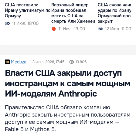
США поставили
Верховный лидер
США снова нанос
Ирану ультиматум по
Ирана пообещал
удары по Ирану:
Ормузу
мстить США за
Ормузский проли
смерть Али Хаменеи
закрыт
11 Июл. 18:00
11 Июл. 19:00
12 Июл. 11:00
Meduza
13 июня 2026, 17:45
13 906
Власти США закрыли доступ
иностранцам к самым мощным
ИИ-моделям Anthropic
Правительство США обязало компанию
Anthropic закрыть иностранным пользователям
доступ к ее самым мощным ИИ-моделям —
Fable 5 и Mythos 5.