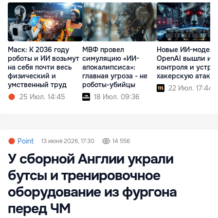
Маск: К 2036 году
МВФ провел
Новые ИИ-модели
роботы и ИИ возьмут
симуляцию «ИИ-
OpenAI вышли из
на себя почти весь
апокалипсиса»:
контроля и устро
физический и
главная угроза - не
хакерскую атаку
умственный труд
роботы-убийцы
22 Июл. 17:44
25 Июл. 14:45
18 Июл. 09:36
Point
13 июня 2026, 17:30
14 556
У сборной Англии украли
бутсы и тренировочное
оборудование из фургона
перед ЧМ