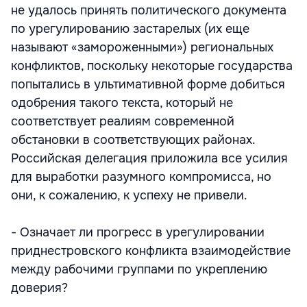
не удалось принять политического документа
по урегулированию застарелых (их еще
называют «замороженными») региональных
конфликтов, поскольку некоторые государства
попытались в ультимативной форме добиться
одобрения такого текста, который не
соответствует реалиям современной
обстановки в соответствующих районах.
Российская делегация приложила все усилия
для выработки разумного компромисса, но
они, к сожалению, к успеху не привели.
- Означает ли прогресс в урегулировании
приднестровского конфликта взаимодействие
между рабочими группами по укреплению
доверия?