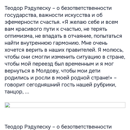
Теодор Рэдулеску – о безответственности
государства, важности искусства и об
эфемерности счастья. «Я желаю себе и всем
вам красивого пути к счастью, не терять
оптимизма, не впадать в отчаяние, попытаться
найти внутреннюю гармонию. Мне очень
хочется верить в наших правителей. Я молюсь,
чтобы они смогли изменить ситуацию в стране,
чтобы мой переезд был временным и я мог
вернуться в Молдову, чтобы мои дети
родились и росли в моей родной стране!» –
говорит сегодняшний гость нашей рубрики,
танцор, ...
Теодор Рэдулеску – о безответственности