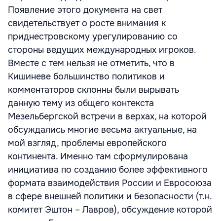
Появление этого документа на свет
свидетельствует о росте внимания к
приднестровскому урегулированию со
стороны ведущих международных игроков.
Вместе с тем нельзя не отметить, что в
Кишиневе большинство политиков и
комментаторов склонны были вырывать
данную тему из общего контекста
Мезельбергской встречи в верхах, на которой
обсуждались многие весьма актуальные, на
мой взгляд, проблемы европейского
континента. Именно там сформулирована
инициатива по созданию более эффективного
формата взаимодействия России и Евросоюза
в сфере внешней политики и безопасности (т.н.
комитет Эштон – Лавров), обсуждение которой