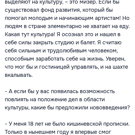
выделяют на культуру, – это мизер. Если бы
существовал фонд развития, который бы
помогал молодым и начинающим артистам! Но
людям в стране элементарно не хватает на еду.
Какая тут культура! Я осознал это и нашел в
себе силы закрыть студию и балет. Я считаю
себя сильным и трудолюбивым человеком,
способным заработать себе на жизнь. Уверен,
что мог бы и гостиницей управлять, и на шахте
вкалывать.
- А если бы у вас появилась возможность
повлиять на положение дел в области
культуры, какие бы предложили нововведения?
- У меня 18 лет не было кишиневской прописки.
Только в нынешнем году я впервые смог