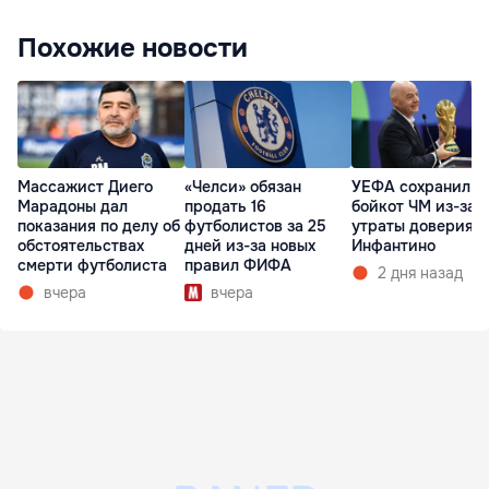
Похожие новости
Массажист Диего
«Челси» обязан
УЕФА сохранил
Марадоны дал
продать 16
бойкот ЧМ из-за
показания по делу об
футболистов за 25
утраты доверия к
обстоятельствах
дней из-за новых
Инфантино
смерти футболиста
правил ФИФА
2 дня назад
вчера
вчера