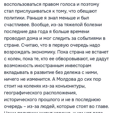
воспользоваться правом голоса и поэтому
стал прислушиваться к тому, что обещают
политики. Раньше я знал меньше и был
счастливее. Вообще, из-за тяжелой болезни
последние два года я больше времени
проводил дома и мог следить за событиями в
стране. Считаю, что в первую очередь надо
возрождать экономику. Пока страна не встанет
с колен, пока те, кто ее обворовывают, не дадут
возможность иностранным инвесторам
вкладывать в развитие без дележа с ними,
ничего не изменится. А Молдова до сих пор
стоит на коленях из-за конъюнктуры,
географического расположения,
исторического прошлого и не в последнюю
очередь – из-за людей, которые стоят во главе.