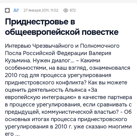
Aif
27 января 2011, 11:02
672
Приднестровье в
общеевропейской повестке
Интервью Чрезвычайного и Полномочного
Посла Российской Федерации Валерия
Кузьмина. Нужен диалог… – Какими
особенностями, на ваш взгляд, ознаменовался
2010 год для процесса урегулирования
приднестровского конфликта? Как вы можете
оценить деятельность Альянса «За
европейскую интеграцию» в качестве партнера
в процессе урегулирования, если сравнивать с
предыдущей, коммунистической властью? - Об
основных итогах процесса приднестровского
урегулирования в 2010 г. уже сказано многими
его ...