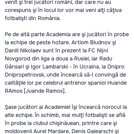
venit şi trei jucători români, dar care nu au
corespuns şi în locul lor vor mai veni alţi câţiva
fotbalişti din România.
Pe de altă parte Academia are şi jucători în probe
la echipe de peste hotare. Artiom Bludnov şi
Daniil Nikolaev sunt în prezent la FC Nijni
Novgorod din liga a doua a Rusiei, iar Radu
Gânsari şi Igor Lambarski - în Ucraina, la Dnipro
Dnipropetrovsk, unde încearcă să-l convingă de
calităţile lor pe celebrul antrenor spaniol Huande
RAmos [Juande Ramos].
Şase jucători ai Academiei îşi încearcă norocul la
alte echipe. În schimb, mai mulţi fotbalişti se află
în probe la clubul chişinăuean, printre care şi
moldovenii Aurel Mardare, Denis Galearschi şi