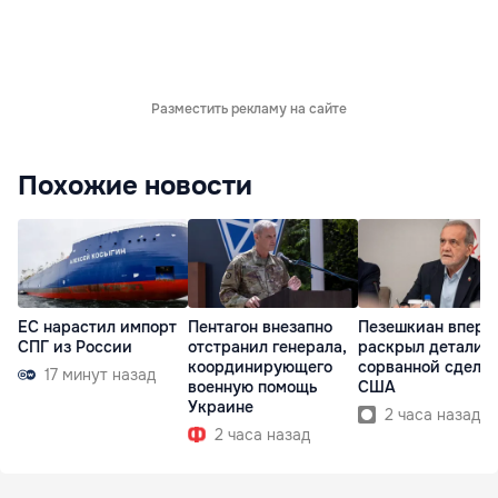
Разместить рекламу на сайте
Похожие новости
ЕС нарастил импорт
Пентагон внезапно
Пезешкиан вперв
СПГ из России
отстранил генерала,
раскрыл детали
координирующего
сорванной сделки
17 минут назад
военную помощь
США
Украине
2 часа назад
2 часа назад