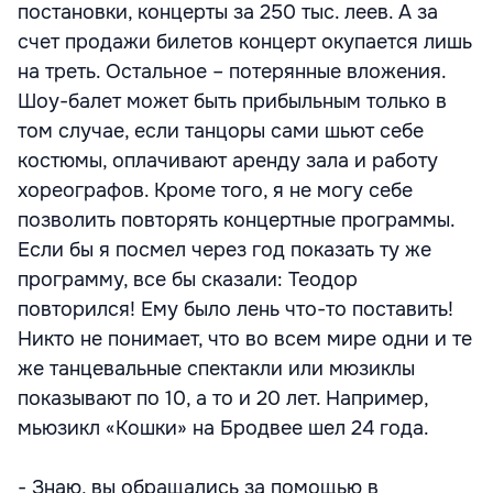
постановки, концерты за 250 тыс. леев. А за
счет продажи билетов концерт окупается лишь
на треть. Остальное – потерянные вложения.
Шоу-балет может быть прибыльным только в
том случае, если танцоры сами шьют себе
костюмы, оплачивают аренду зала и работу
хореографов. Кроме того, я не могу себе
позволить повторять концертные программы.
Если бы я посмел через год показать ту же
программу, все бы сказали: Теодор
повторился! Ему было лень что-то поставить!
Никто не понимает, что во всем мире одни и те
же танцевальные спектакли или мюзиклы
показывают по 10, а то и 20 лет. Например,
мьюзикл «Кошки» на Бродвее шел 24 года.
- Знаю, вы обращались за помощью в