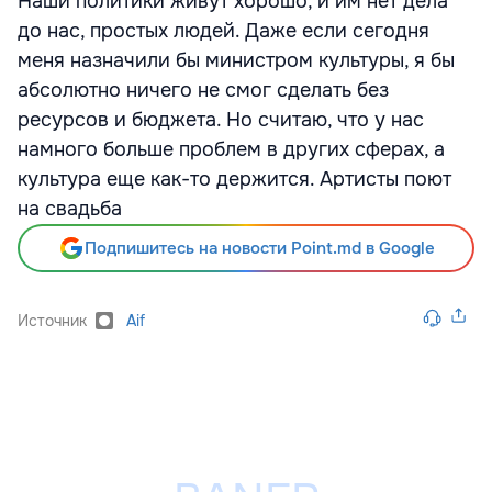
Наши политики живут хорошо, и им нет дела
до нас, простых людей. Даже если сегодня
меня назначили бы министром культуры, я бы
абсолютно ничего не смог сделать без
ресурсов и бюджета. Но считаю, что у нас
намного больше проблем в других сферах, а
культура еще как-то держится. Артисты поют
на свадьба
Подпишитесь на новости Point.md в Google
Источник
Aif