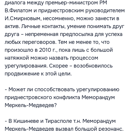
диалога между премьер-министром РМ
В.Филатом и приднестровским руководителем
И.Смирновым, несомненно, можно занести в
актив. Личные контакты, умение понимать друг
друга – непременная предпосылка для успеха
любых переговоров. Тем не менее то, что
произошло в 2010 г., пока лишь с большой
натяжкой можно назвать процессом
урегулирования. Скорее – возобновилось
продвижение к этой цели.
- Может ли способствовать урегулированию
приднестровского конфликта Меморандум
Меркель-Медведев?
- В Кишиневе и Тирасполе т.н. Меморандум
Меркель-Медведев вызвал большой резонанс.