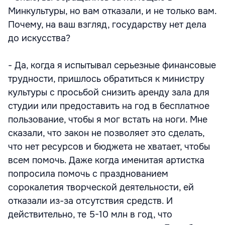
Минкультуры, но вам отказали, и не только вам.
Почему, на ваш взгляд, государству нет дела
до искусства?
- Да, когда я испытывал серьезные финансовые
трудности, пришлось обратиться к министру
культуры с просьбой снизить аренду зала для
студии или предоставить на год в бесплатное
пользование, чтобы я мог встать на ноги. Мне
сказали, что закон не позволяет это сделать,
что нет ресурсов и бюджета не хватает, чтобы
всем помочь. Даже когда именитая артистка
попросила помочь с празднованием
сорокалетия творческой деятельности, ей
отказали из-за отсутствия средств. И
действительно, те 5-10 млн в год, что