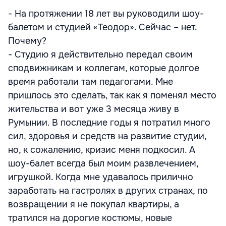
- На протяжении 18 лет вы руководили шоу-
балетом и студией «Теодор». Сейчас – нет.
Почему?
- Студию я действительно передал своим
сподвижникам и коллегам, которые долгое
время работали там педагогами. Мне
пришлось это сделать, так как я поменял место
жительства и вот уже 3 месяца живу в
Румынии. В последние годы я потратил много
сил, здоровья и средств на развитие студии,
но, к сожалению, кризис меня подкосил. А
шоу-балет всегда был моим развлечением,
игрушкой. Когда мне удавалось прилично
заработать на гастролях в других странах, по
возвращении я не покупал квартиры, а
тратился на дорогие костюмы, новые