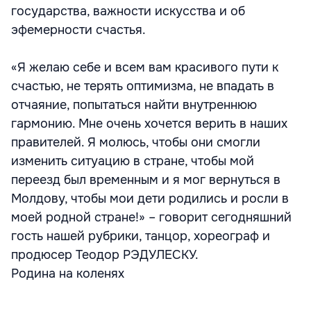
государства, важности искусства и об
эфемерности счастья.
«Я желаю себе и всем вам красивого пути к
счастью, не терять оптимизма, не впадать в
отчаяние, попытаться найти внутреннюю
гармонию. Мне очень хочется верить в наших
правителей. Я молюсь, чтобы они смогли
изменить ситуацию в стране, чтобы мой
переезд был временным и я мог вернуться в
Молдову, чтобы мои дети родились и росли в
моей родной стране!» – говорит сегодняшний
гость нашей рубрики, танцор, хореограф и
продюсер Теодор РЭДУЛЕСКУ.
Родина на коленях