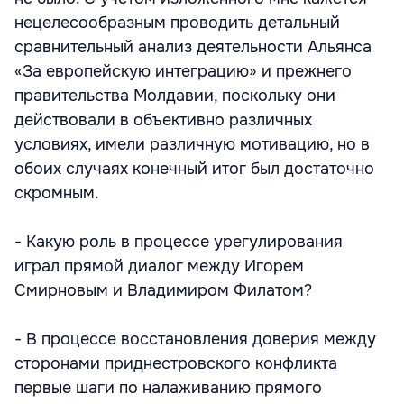
нецелесообразным проводить детальный
сравнительный анализ деятельности Альянса
«За европейскую интеграцию» и прежнего
правительства Молдавии, поскольку они
действовали в объективно различных
условиях, имели различную мотивацию, но в
обоих случаях конечный итог был достаточно
скромным.
- Какую роль в процессе урегулирования
играл прямой диалог между Игорем
Смирновым и Владимиром Филатом?
- В процессе восстановления доверия между
сторонами приднестровского конфликта
первые шаги по налаживанию прямого