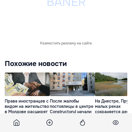
Разместить рекламу на сайте
Похожие новости
Права иностранцев с
После жалобы
На Днестре, Прут
видом на жительство
постоялицы в центре
малых реках
в Молдове расширят
Constructorul начали
сохраняется деф
проверку
воды
32 минуты назад
8 часов назад
9 часов назад