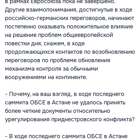
в рамках Евросоюза пока не завершено.
Другие взаимопонимания, достигнутые в ходе
российско-германских переговоров, начинают
постепенно оказывать положительное влияние
на решение проблем общеевропейской
повестки дня, скажем, в ходе
продолжающихся контактов по возобновлению
переговоров по проблеме обновления
механизма контроля за обычными
вооружениями на континенте.
- Почему, на ваш взгляд, в ходе последнего
саммита ОБСЕ в Астане не удалось принять
более четкие документы относительно
урегулирования приднестровского конфликта?
- В ходе последнего саммита ОБСЕ в Астане