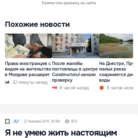
Разместить рекламу на сайте
Похожие новости
Права иностранцев с
После жалобы
На Днестре, Прут
видом на жительство
постоялицы в центре
малых реках
в Молдове расширят
Constructorul начали
сохраняется деф
проверку
воды
32 минуты назад
8 часов назад
9 часов назад
Aif
27 января 2011, 10:56
872
Я не умею жить настоящим