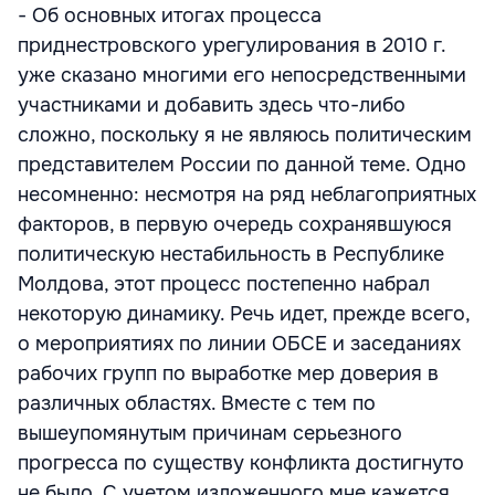
- Об основных итогах процесса
приднестровского урегулирования в 2010 г.
уже сказано многими его непосредственными
участниками и добавить здесь что-либо
сложно, поскольку я не являюсь политическим
представителем России по данной теме. Одно
несомненно: несмотря на ряд неблагоприятных
факторов, в первую очередь сохранявшуюся
политическую нестабильность в Республике
Молдова, этот процесс постепенно набрал
некоторую динамику. Речь идет, прежде всего,
о мероприятиях по линии ОБСЕ и заседаниях
рабочих групп по выработке мер доверия в
различных областях. Вместе с тем по
вышеупомянутым причинам серьезного
прогресса по существу конфликта достигнуто
не было. С учетом изложенного мне кажется