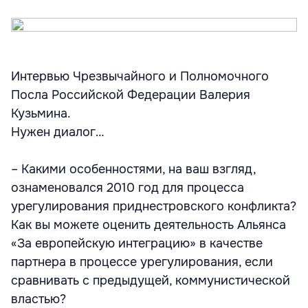
Интервью Чрезвычайного и Полномочного
Посла Российской Федерации Валерия
Кузьмина.
Нужен диалог…
– Какими особенностями, на ваш взгляд,
ознаменовался 2010 год для процесса
урегулирования приднестровского конфликта?
Как вы можете оценить деятельность Альянса
«За европейскую интеграцию» в качестве
партнера в процессе урегулирования, если
сравнивать с предыдущей, коммунистической
властью?