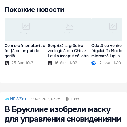
Похожие новости
Cum s-a împrietenit o
Surpriză la grădina
Odată cu venirea
fetiţă cu un pui de
zoologică din China:
frigului, în Moldova
gorilă
Leul a început să latre
migrează lupi și șa
25 Авг. 10:31
16 Авг. 11:02
17 Ноя. 11:40
NEWSru
22 мая 2012, 05:25
1 098
В Бруклине изобрели маску
для управления сновидениями