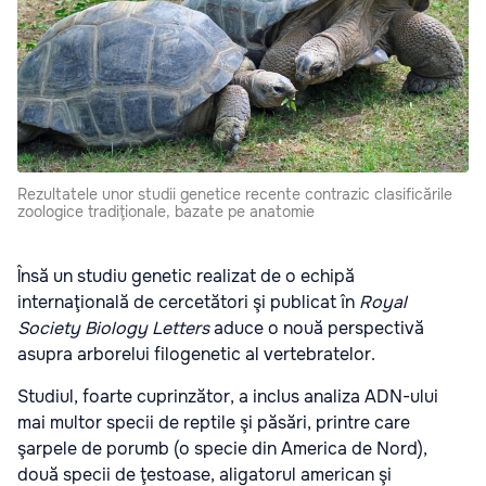
Rezultatele unor studii genetice recente contrazic clasificările
zoologice tradiţionale, bazate pe anatomie
Însă un studiu genetic realizat de o echipă
internaţională de cercetători şi publicat în
Royal
Society Biology Letters
aduce o nouă perspectivă
asupra arborelui filogenetic al vertebratelor.
Studiul, foarte cuprinzător, a inclus analiza ADN-ului
mai multor specii de reptile şi păsări, printre care
şarpele de porumb (o specie din America de Nord),
două specii de ţestoase, aligatorul american şi