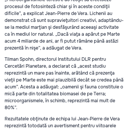
procesul de fotosinteză chiar şi în aceste condiţii
dificile”, a explicat Jean-Pierre de Vera. Lichenii au
demonstrat că sunt supravieţuitori creativi, adaptându-
se la mediul marţian şi desfăşurând aceeaşi activitate
ca în mediul lor natural. „Dacă viaţa a apărut pe Marte
acum 4 miliarde de ani, ar fi putut rămâne până astăzi
prezentă în nişe”, a adăugat de Vera.
Tilman Spohn, directorul Institutului DLR pentru
Cercetări Planetare, a declarat că „acest studiu
reprezintă un mare pas înainte, arătând că prezenţa
vieţii pe Marte este mai plauzibilă decât se credea până
acum”. Acesta a adăugat: „oamenii şi fauna constituie o
mică parte din totalitatea biomasei de pe Terra;
microorganismele, în schimb, reprezintă mai mult de
80%”.
Rezultatele obţinute de echipa lui Jean-Pierre de Vera
reprezintă totodată un avertisment pentru viitoarele