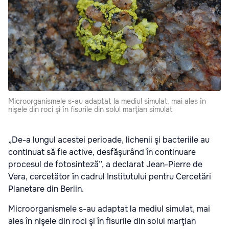
Microorganismele s-au adaptat la mediul simulat, mai ales în
nişele din roci şi în fisurile din solul marţian simulat
„De-a lungul acestei perioade, lichenii şi bacteriile au
continuat să fie active, desfăşurând în continuare
procesul de fotosinteză”, a declarat Jean-Pierre de
Vera, cercetător în cadrul Institutului pentru Cercetări
Planetare din Berlin.
Microorganismele s-au adaptat la mediul simulat, mai
ales în nişele din roci şi în fisurile din solul marţian