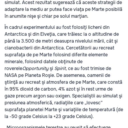
simulat. Acest rezultat sugerează că aceste strategii de
adaptare la mediu ar putea face viaţa pe Marte posibilă
în anumite nişe şi chiar pe solul marţian.
În cadrul experimentului au fost folosiţi licheni din
Antarctica şi din Elveţia, care trăiesc la o altitudine de
până la 3.500 de metri deasupra nivelului mării, cât şi
cianobacterii din Antarctica. Cercetătorii au recreat
suprafaţa de pe Marte folosind diferite elemente
minerale, folosind datele obţinute de
roverele
Opportunity
şi
Spirit
, ce au fost trimise de
NASA pe Planeta Roşie. De asemenea, oamenii de
ştiinţă au recreat şi atmosfera de pe Marte, care constă
în 95% dioxid de carbon, 4% azot şi în rest urme de
gaze precum argon sau oxigen. Specialiştii au simulat şi
presiunea atmosferică, radiaţiile care „lovesc”
suprafaţa planetei Marte şi variaţiile de temperatură (de
la -50 grade Celsius la +23 grade Celsius).
„Microorganismele terestre au reuşit să efectueze