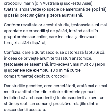
crocodilul marin (din Australia şi sud-estul Asiei),
tuatara, anola verde (o specie de americană de şopârlă)
şi păsări precum găina şi zebra australiană.
Conform rezultatelor acestui studiu, ţestoasele sunt mai
apropiate de crocodili şi de păsări, intrând astfel în
grupul archosaurienilor, care includea şi dinozaurii
tereştri astăzi dispăruţi.
Confuzia, care a durat secole, se datorează faptului că,
în ceea ce priveşte anumite trăsături anatomice,
ţestoasele se aseamănă, într-adevăr, mai mult cu şerpii
şi şopârlele (de exemplu, au o inimă cu trei
compartimente) decât cu crocodilii.
Dar studiile genetice, cred cercetătorii, arată mai cu mai
multă exactitate înrudirile dintre diferitele grupuri,
indicând că archosaurienii şi lepidosaurienii au avut un
strămoş reptilian comun şi precizând relaţiile dintre
descendenţii acestora.