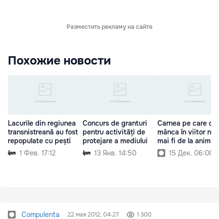
Разместить рекламу на сайте
Похожие новости
Lacurile din regiunea
Concurs de granturi
Carnea pe care o v
transnistreană au fost
pentru activități de
mânca în viitor nu 
repopulate cu pești
protejare a mediului
mai fi de la animal
1 Фев. 17:12
13 Янв. 14:50
15 Дек. 06:00
Compulenta
22 мая 2012, 04:27
1 300