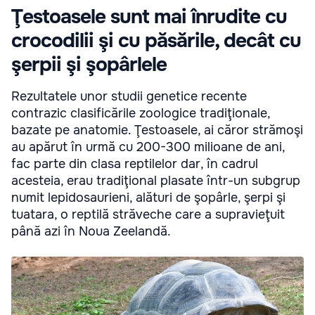
Ţestoasele sunt mai înrudite cu
crocodilii şi cu păsările, decât cu
şerpii şi şopârlele
Rezultatele unor studii genetice recente
contrazic clasificările zoologice tradiţionale,
bazate pe anatomie. Ţestoasele, ai căror strămoşi
au apărut în urmă cu 200-300 milioane de ani,
fac parte din clasa reptilelor dar, în cadrul
acesteia, erau tradiţional plasate într-un subgrup
numit lepidosaurieni, alături de şopârle, şerpi şi
tuatara, o reptilă străveche care a supravieţuit
până azi în Noua Zeelandă.