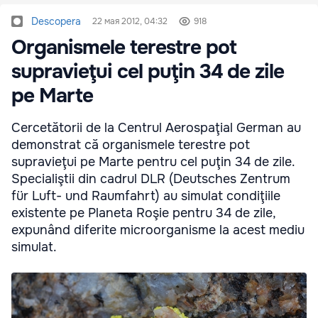
Descopera
22 мая 2012, 04:32
918
Organismele terestre pot
supravieţui cel puţin 34 de zile
pe Marte
Cercetătorii de la Centrul Aerospaţial German au
demonstrat că organismele terestre pot
supravieţui pe Marte pentru cel puţin 34 de zile.
Specialiştii din cadrul DLR (Deutsches Zentrum
für Luft- und Raumfahrt) au simulat condiţiile
existente pe Planeta Roşie pentru 34 de zile,
expunând diferite microorganisme la acest mediu
simulat.