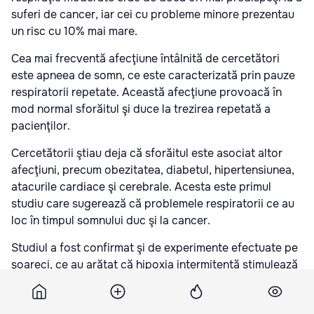
suferi de cancer, iar cei cu probleme minore prezentau
un risc cu 10% mai mare.
Cea mai frecventă afecţiune întâlnită de cercetători
este apneea de somn, ce este caracterizată prin pauze
respiratorii repetate. Această afecţiune provoacă în
mod normal sforăitul şi duce la trezirea repetată a
pacienţilor.
Cercetătorii ştiau deja că sforăitul este asociat altor
afecţiuni, precum obezitatea, diabetul, hipertensiunea,
atacurile cardiace şi cerebrale. Acesta este primul
studiu care sugerează că problemele respiratorii ce au
loc în timpul somnului duc şi la cancer.
Studiul a fost confirmat şi de experimente efectuate pe
şoareci, ce au arătat că hipoxia intermitentă stimulează
apariţia vaselor de sânge care „hrănesc” tumorile
canceroase (procesul poartă numele de