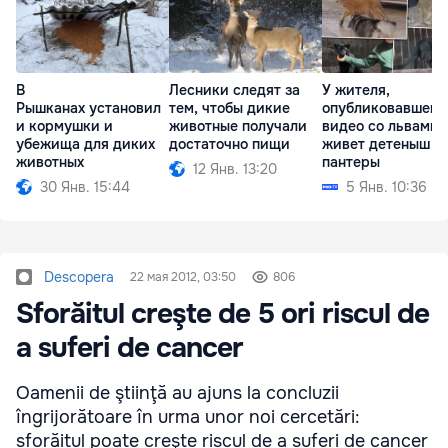
В
Лесники следят за
У жителя,
Рышканах установил
тем, чтобы дикие
опубликовавшего
и кормушки и
животные получали
видео со львами,
убежища для диких
достаточно пищи
живет детеныш
животных
пантеры
12 Янв. 13:20
30 Янв. 15:44
5 Янв. 10:36
Descopera
22 мая 2012, 03:50
806
Sforăitul creşte de 5 ori riscul de
a suferi de cancer
Oamenii de ştiinţă au ajuns la concluzii
îngrijorătoare în urma unor noi cercetări:
sforăitul poate creşte riscul de a suferi de cancer