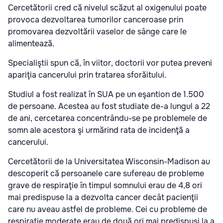
Cercetătorii cred că nivelul scăzut al oxigenului poate
provoca dezvoltarea tumorilor canceroase prin
promovarea dezvoltării vaselor de sânge care le
alimentează.
Specialiştii spun că, în viitor, doctorii vor putea preveni
apariţia cancerului prin tratarea sforăitului.
Studiul a fost realizat în SUA pe un eşantion de 1.500
de persoane. Acestea au fost studiate de-a lungul a 22
de ani, cercetarea concentrându-se pe problemele de
somn ale acestora şi urmărind rata de incidenţă a
cancerului.
Cercetătorii de la Universitatea Wisconsin-Madison au
descoperit că persoanele care sufereau de probleme
grave de respiraţie în timpul somnului erau de 4,8 ori
mai predispuse la a dezvolta cancer decât pacienţii
care nu aveau astfel de probleme. Cei cu probleme de
respiraţie moderate erau de două ori mai predispuşi la a