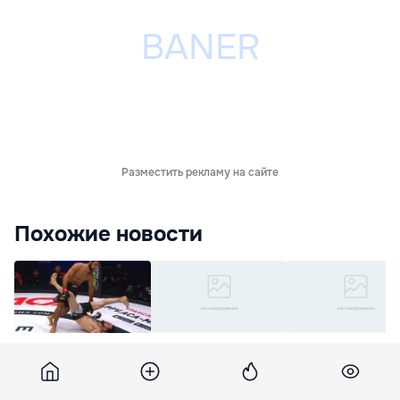
Разместить рекламу на сайте
Похожие новости
Боец ММА
Канадец назвал
Макгрегор оказал
нокаутировал
Нурмагомедова
бережливым
соперника из
лучшим в мире и
миллионером и у
положения лежа
захотел сразится с
преуспевать в