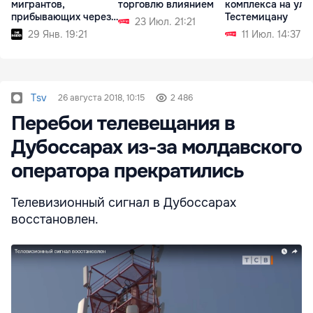
мигрантов,
торговлю влиянием
комплекса на ул.
прибывающих через
Тестемицану
23 Июл. 21:21
Ла-Манш
29 Янв. 19:21
11 Июл. 14:37
Tsv
26 августа 2018, 10:15
2 486
Перебои телевещания в
Дубоссарах из-за молдавского
оператора прекратились
Телевизионный сигнал в Дубоссарах
восстановлен.