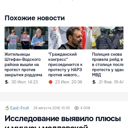
Похожие новости
Жительницы
"Гражданский
Полиция снова
Штефан-Водского
конгресс"
провела рейд в к
района вышли на
присоединится к
в столице после
протест против
протесту у НАРЭ
протеста у здани
закрытия роддома
против нового
МВД
тарифного шока
30 Июл. 14:23
23 Июл. 20:36
21 Фев. 19:44
East-Fruit
26 августа 2018, 10:35
4 008
Исследование выявило плюсы