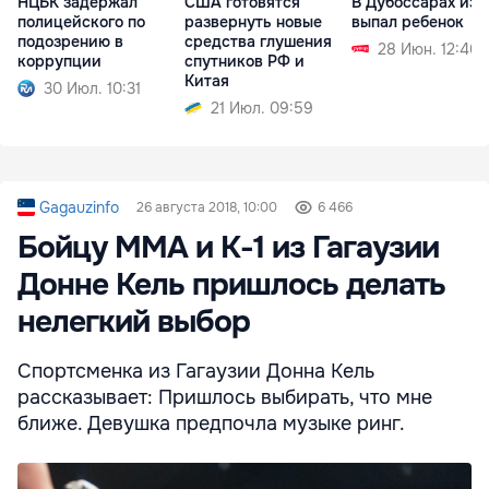
НЦБК задержал
США готовятся
В Дубоссарах из 
полицейского по
развернуть новые
выпал ребенок
подозрению в
средства глушения
28 Июн. 12:46
коррупции
спутников РФ и
Китая
30 Июл. 10:31
21 Июл. 09:59
Gagauzinfo
26 августа 2018, 10:00
6 466
Бойцу ММА и К-1 из Гагаузии
Донне Кель пришлось делать
нелегкий выбор
Спортсменка из Гагаузии Донна Кель
рассказывает: Пришлось выбирать, что мне
ближе. Девушка предпочла музыке ринг.