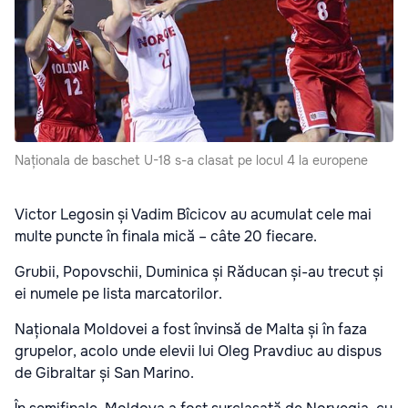
Naționala de baschet U-18 s-a clasat pe locul 4 la europene
Victor Legosin și Vadim Bîcicov au acumulat cele mai
multe puncte în finala mică – câte 20 fiecare.
Grubii, Popovschii, Duminica și Răducan și-au trecut și
ei numele pe lista marcatorilor.
Naționala Moldovei a fost învinsă de Malta și în faza
grupelor, acolo unde elevii lui Oleg Pravdiuc au dispus
de Gibraltar și San Marino.