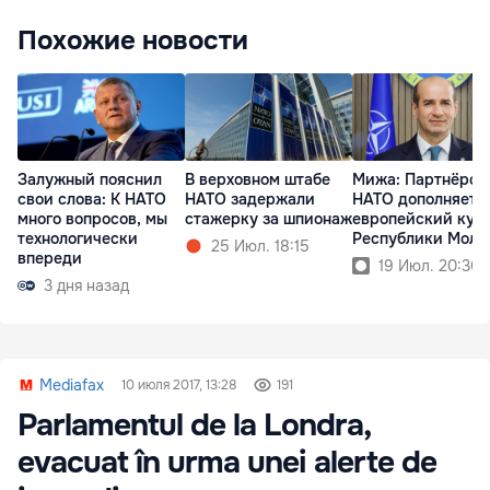
Похожие новости
Залужный пояснил
В верховном штабе
Мижа: Партнёрст
свои слова: К НАТО
НАТО задержали
НАТО дополняет
много вопросов, мы
стажерку за шпионаж
европейский кур
технологически
Республики Молд
25 Июл. 18:15
впереди
19 Июл. 20:30
3 дня назад
Mediafax
10 июля 2017, 13:28
191
Parlamentul de la Londra,
evacuat în urma unei alerte de