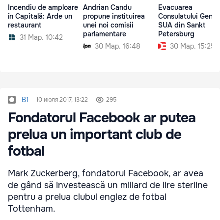
Incendiu de amploare
Andrian Candu
Evacuarea
în Capitală: Arde un
propune instituirea
Consulatului Genera
restaurant
unei noi comisii
SUA din Sankt
parlamentare
Petersburg
31 Мар. 10:42
30 Мар. 16:48
30 Мар. 15:25
B1
10 июля 2017, 13:22
295
Fondatorul Facebook ar putea
prelua un important club de
fotbal
Mark Zuckerberg, fondatorul Facebook, ar avea
de gând să investească un miliard de lire sterline
pentru a prelua clubul englez de fotbal
Tottenham.