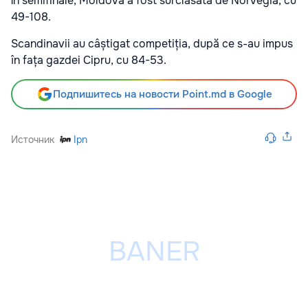
În semifinale, Moldova a fost surclasată de Norvegia, cu
49-108.
Scandinavii au câștigat competiția, după ce s-au impus
în fața gazdei Cipru, cu 84-53.
Подпишитесь на новости Point.md в Google
Источник
Ipn