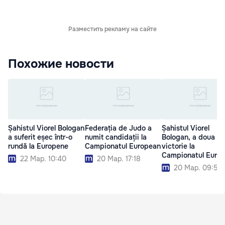
Разместить рекламу на сайте
Похожие новости
Șahistul Viorel Bologan
Federația de Judo a
Șahistul Viorel
a suferit eșec într-o
numit candidații la
Bologan, a doua
rundă la Europene
Campionatul European
victorie la
Campionatul Euro
22 Мар. 10:40
20 Мар. 17:18
20 Мар. 09:58