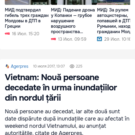
МИД подтвердил
МИД: Падение дрона
МИД: За рулем
гибель трех граждан
у Копанки — грубое
автоцистерны,
Молдовы в ДТП в
нарушение
попавшей в ДТП в
Греции
воздушного
Румынии, находи
пространства
гражданин Молд
16 Июл. 15:20
Молдовы
13 Июл. 09:59
29 Июл. 10:16
Agerpres
10 июля 2017, 13:07
225
Vietnam: Nouă persoane
decedate în urma inundațiilor
din nordul țării
Nouă persoane au decedat, iar alte două sunt
date dispărute după inundațiile care au afectat în
weekend nordul Vietnamului, au anunțat
autoritățile, citate de Agerpres.