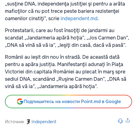
„susţine DNA, independenţa justiţiei şi pentru a arăta
mafioţilor că nu pot trece peste bariera rezistenţei
oamenilor cinstiţi”, scrie
independent.md
.
Protestatarii, care au fost însoţiţi de jandarmi au
scandat „Jandarmeria apără hoţia”, „Jos Carmen Dan”,
„DNA să vină să vă ia”, „Ieşiţi din casă, dacă vă pasă”.
Românii au ieșit din nou în stradă. De această dată
pentru a apăra justiția. Manifestanţii adunați în Piaţa
Victoriei din capitala României au plecat în marş spre
sediul DNA, scandând „Ruşine Carmen Dan”, „DNA să
vină să vă ia”, „Jandarmeria apără hoţia”.
Подпишитесь на новости Point.md в Google
Источник
Independent