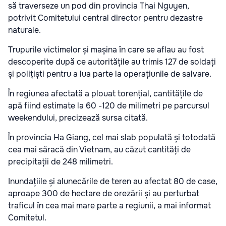
să traverseze un pod din provincia Thai Nguyen,
potrivit Comitetului central director pentru dezastre
naturale.
Trupurile victimelor și mașina în care se aflau au fost
descoperite după ce autoritățile au trimis 127 de soldați
și polițiști pentru a lua parte la operațiunile de salvare.
În regiunea afectată a plouat torențial, cantitățile de
apă fiind estimate la 60 -120 de milimetri pe parcursul
weekendului, precizează sursa citată.
În provincia Ha Giang, cel mai slab populată și totodată
cea mai săracă din Vietnam, au căzut cantități de
precipitații de 248 milimetri.
Inundațiile și alunecările de teren au afectat 80 de case,
aproape 300 de hectare de orezării și au perturbat
traficul în cea mai mare parte a regiunii, a mai informat
Comitetul.