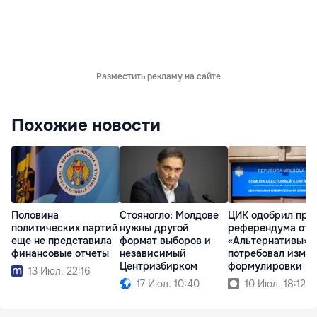
Разместить рекламу на сайте
Похожие новости
Половина
Стояногло: Молдове
ЦИК одобрил про
политических партий
нужны другой
референдума от
еще не представила
формат выборов и
«Альтернативы», 
финансовые отчеты
независимый
потребовал изме
Центризбирком
формулировки
13 Июл. 22:16
17 Июл. 10:40
10 Июл. 18:12