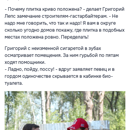
- Почему плитка криво положена? - делает Григорий
Лепс замечание строителям-гастарбайтерам. - Не
надо мне говорить, что так и надо! Я вам в округе
сколько угодно домов покажу, где плитка в подобных
местах положена ровно. Переделать!
Григорий с неизменной сигаретой в зубах
осматривает помещения. За ним гурьбой по пятам
ходят помощники.
- Ладно, пойду, поссу! - вдруг заявляет певец и в
гордом одиночестве скрывается в кабинке био-
туалета.