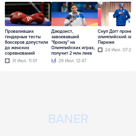
Проваливших
Дзюдоист,
Снуп Догг пронес
гендерные тесты
завоевавший
олимпийский огон
боксеров допустили
"бронзу" на
Париже
до женских
Олимпийских играх,
24 Июл. 07:21
соревнований
получит 2 млн леев
31 Июл. 11:01
29 Июл. 12:47