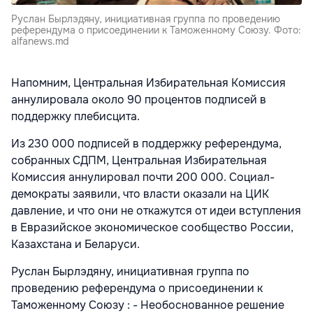
Руслан Бырлэдяну, инициативная группа по проведению
референдума о присоединении к Таможенному Союзу. Фото:
alfanews.md
Напомним, Центральная Избирательная Комиссия
аннулировала около 90 процентов подписей в
поддержку плебисцита.
Из 230 000 подписей в поддержку референдума,
собранных СДПМ, Центральная Избирательная
Комиссия аннулировал почти 200 000. Социал-
демократы заявили, что власти оказали на ЦИК
давление, и что они не откажутся от идеи вступления
в Евразийское экономическое сообщество России,
Казахстана и Беларуси.
Руслан Бырлэдяну, инициативная группа по
проведению референдума о присоединении к
Таможенному Союзу : - Необоснованное решение