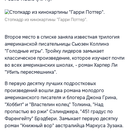
Стопкадр из кинокартины "Гарри Поттер".
Второе место в списке заняла известная трилогия
американской писательницы Сьюзен Коллинз
"Голодные игры". Тройку лидеров замыкает
классическое произведение, которое изучают почти
во всех американских школах, - роман Харпер Ли
"Убить пересмешника".
В первую десятку лучших подростковых
произведений вошли два романа молодого
американского писателя и блогера Джона Грина,
"Хоббит" и "Властелин колец" Толкина, "Над
пропастью во ржи" Сэлинджера, "451 градус по
Фаренгейту" Брэдбери. Замыкает первую десятку
роман "Книжный вор" австралийца Маркуса Зузака.