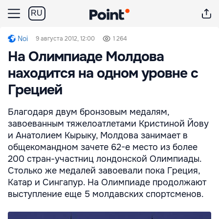
RU
Noi
9 августа 2012, 12:00
1 264
На Олимпиаде Молдова
находится на одном уровне с
Грецией
Благодаря двум бронзовым медалям,
завоеванным тяжелоатлетами Кристиной Йову
и Анатолием Кырыку, Молдова занимает в
общекомандном зачете 62-е место из более
200 стран-участниц лондонской Олимпиады.
Столько же медалей завоевали пока Греция,
Катар и Сингапур. На Олимпиаде продолжают
выступление еще 5 молдавских спортсменов.