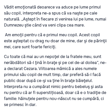
Vădit emoţionată deoarece va aduce pe lume primul
său copil, interpreta ne-a spus că va naşte pe cale
naturală. „Aştept în fiecare zi venirea lui pe lume, numai
Dumnezeu ştie când va veni clipa cea mare.
Am emoţii pentru că e primul meu copil. Acest copil
este aşteptat cu drag nu doar de mine, dar şi de părinţii
mei, care sunt foarte fericiţi.
Cu toate că mai au un nepoţel de la fratele meu, sunt
nerăbdători să-l ţină în braţe şi pe cel de-al doilea”, ne-
a declarat Cezara. Viitoarea mămică a ales numele
primului său copil de mult timp, dar preferă să-l facă
public doar după ce-şi va ţine în braţe băieţelul.
Interpreta nu a cumpărat nimic pentru bebeluş şi asta
nu pentru că ar fi superstițioasă, doar că e o tradiţie de
familie: hăinuțele pentru nou-născut nu se cumpără, ci
se primesc în dar.