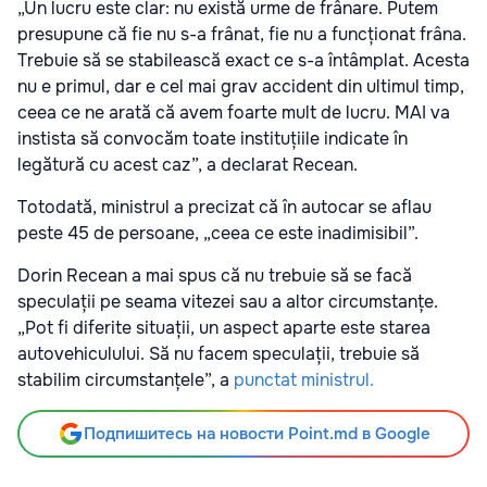
„Un lucru este clar: nu există urme de frânare. Putem
presupune că fie nu s-a frânat, fie nu a funcționat frâna.
Trebuie să se stabilească exact ce s-a întâmplat. Acesta
nu e primul, dar e cel mai grav accident din ultimul timp,
ceea ce ne arată că avem foarte mult de lucru. MAI va
instista să convocăm toate instituțiile indicate în
legătură cu acest caz”, a declarat Recean.
Totodată, ministrul a precizat că în autocar se aflau
peste 45 de persoane, „ceea ce este inadimisibil”.
Dorin Recean a mai spus că nu trebuie să se facă
speculații pe seama vitezei sau a altor circumstanțe.
„Pot fi diferite situații, un aspect aparte este starea
autovehiculului. Să nu facem speculații, trebuie să
stabilim circumstanțele”, a
punctat ministrul.
Подпишитесь на новости Point.md в Google