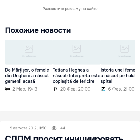
Разместить рекламу на сайте
Похожие новости
De Mărțișor, o femeie
Tatiana Heghea a
Istoria unei femei 
din Ungheni a născut
născut: Interpreta este
a născut pe holul u
gemenii acasă
copleșită de fericire
spital
2 Мар. 19:13
20 Фев. 20:00
6 Фев. 21:00
9 августа 2012, 11:50
1 441
СДПМ просит инициировать