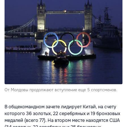
От Молдовы продолжают вступление еще 5 спортсменов.
В общекомандном зачете лидирует Китай, на счету
которого 36 золотых, 22 серебряных и 19 бронзовых
медалей (всего 77). На втором месте находятся США