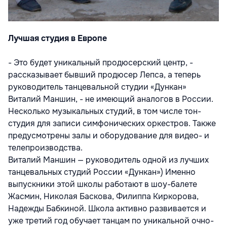
Лучшая студия в Европе
- Это будет уникальный продюсерский центр, -
рассказывает бывший продюсер Лепса, а теперь
руководитель танцевальной студии «Дункан»
Виталий Маншин, - не имеющий аналогов в России.
Несколько музыкальных студий, в том числе тон-
студия для записи симфонических оркестров. Также
предусмотрены залы и оборудование для видео- и
телепроизводства.
Виталий Маншин — руководитель одной из лучших
танцевальных студий России «Дункан») Именно
выпускники этой школы работают в шоу-балете
Жасмин, Николая Баскова, Филиппа Киркорова,
Надежды Бабкиной. Школа активно развивается и
уже третий год обучает танцам по уникальной очно-