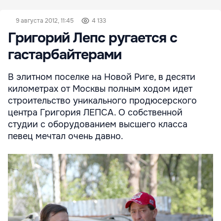
9 августа 2012, 11:45
4 133
Григорий Лепс ругается с
гастарбайтерами
В элитном поселке на Новой Риге, в десяти
километрах от Москвы полным ходом идет
строительство уникального продюсерского
центра Григория ЛЕПСА. О собственной
студии с оборудованием высшего класса
певец мечтал очень давно.