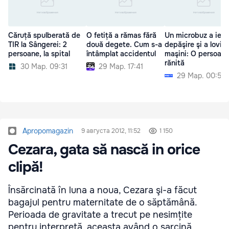
Căruță spulberată de
O fetiță a rămas fără
Un microbuz a ieşit
TIR la Sângerei: 2
două degete. Cum s-a
depăşire şi a lovit 
persoane, la spital
întâmplat accidentul
maşini: O persoană
rănită
30 Мар. 09:31
29 Мар. 17:41
29 Мар. 00:52
Apropomagazin
9 августа 2012, 11:52
1 150
Cezara, gata să nască in orice
clipă!
Însărcinată în luna a noua, Cezara şi-a făcut
bagajul pentru maternitate de o săptămână.
Perioada de gravitate a trecut pe nesimțite
pentru interpretă, aceasta având o sarcină