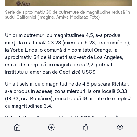
Serie de aproximativ 30 de cutremure de magnitudine redusă în
sudul Californiei (Imagine: Arhiva Mediafax Foto)
Un prim cutremur, cu magnitudinea 4,5, s-a produs
marţi, la ora locală 23.23 (miercuri, 9.23, ora României),
la Yorba Linda, o comună din comitatul Orange, la
aproximativ 54 de kilometri sud-est de Los Angeles,
urmat de o replică cu magnitudinea 2,2, potrivit
Institutului american de Geofizică USGS.
Un alt seism, cu o magnitudine de 4,5 pe scara Richter,
s-a produs în aceeaşi zonă miercuri, la ora locală 9.33
(19.33, ora României), urmat după 18 minute de o replică
cu magnitudinea 3,4.
Kate Hutton, din cadrul biroului USGS Pasadena (la est
de Los Angeles), a declarat într-o conferinţă de presă
că aproximativ 30 de cutremure s-au produs succesiv