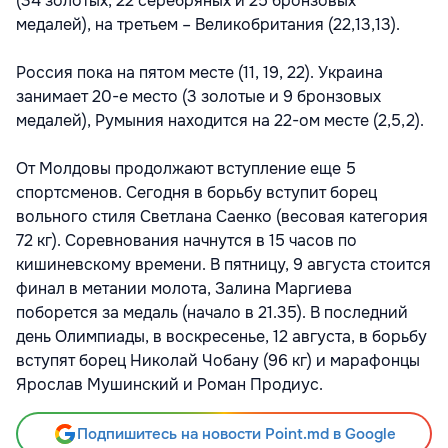
(34 золотых, 22 серебряных и 25 бронзовых
медалей), на третьем – Великобритания (22,13,13).
Россия пока на пятом месте (11, 19, 22). Украина
занимает 20-е место (3 золотые и 9 бронзовых
медалей), Румыния находится на 22-ом месте (2,5,2).
От Молдовы продолжают вступление еще 5
спортсменов. Сегодня в борьбу вступит борец
вольного стиля Светлана Саенко (весовая категория
72 кг). Соревнования начнутся в 15 часов по
кишиневскому времени. В пятницу, 9 августа стоится
финал в метании молота, Залина Маргиева
поборется за медаль (начало в 21.35). В последний
день Олимпиады, в воскресенье, 12 августа, в борьбу
вступят борец Николай Чобану (96 кг) и марафонцы
Ярослав Мушинский и Роман Продиус.
Подпишитесь на новости Point.md в Google