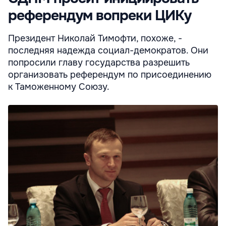
референдум вопреки ЦИКу
Президент Николай Тимофти, похоже, -
последняя надежда социал-демократов. Они
попросили главу государства разрешить
организовать референдум по присоединению
к Таможенному Союзу.