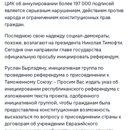
ЦИК об аннулировании более 197 000 подписей
является серьезным нарушением, действием против
народа и ограничением конституционных прав
граждан.
Последнюю свою надежду социал-демократы,
похоже, возлагают на президента Николая Тимофти.
Сегодня они направили главе государства
официальную просьбу инициировать референдум.
Руслан Бырлэдяну, инициативная группа по
проведению референдума о присоединении к
Таможенному Союзу: - Просим Вас издать указ об
инициировании республиканского референдума с
изложением текста проекта, одобренного
инициативной группой, чтобы гражданам была
предоставлена конституционная возможность
высказаться по вопросу о присоединении страны к
договорам об учреждении Евразийского