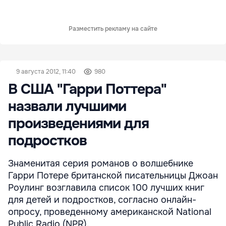
Разместить рекламу на сайте
9 августа 2012, 11:40
980
В США "Гарри Поттера"
назвали лучшими
произведениями для
подростков
Знаменитая серия романов о волшебнике
Гарри Потере британской писательницы Джоан
Роулинг возглавила список 100 лучших книг
для детей и подростков, согласно онлайн-
опросу, проведенному американской National
Public Radio (NPR).