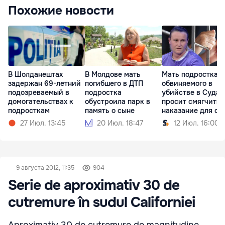
Похожие новости
В Шолданештах
В Молдове мать
Мать подростка,
задержан 69-летний
погибшего в ДТП
обвиняемого в
подозреваемый в
подростка
убийстве в Судар
домогательствах к
обустроила парк в
просит смягчить
подросткам
память о сыне
наказание для сы
27 Июл. 13:45
20 Июл. 18:47
12 Июл. 16:00
9 августа 2012, 11:35
904
Serie de aproximativ 30 de
cutremure în sudul Californiei
Aproximativ 30 de cutremure de magnitudine