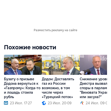
Разместить рекламу на сайте
Похожие новости
Бузату о призыве
Додон: Доставлять
Снижение уровня
Додона вернуться к
газ из России
Днестра вызвало
«Газпрому»: Когда-то
возможно, в том
споры в парламен
и лошадь стоила
числе через
"Виновата Украин
рубль
«Турецкий поток»
или засуха?"
23 Июл. 17:27
23 Июл. 20:09
24 Июл. 09:07