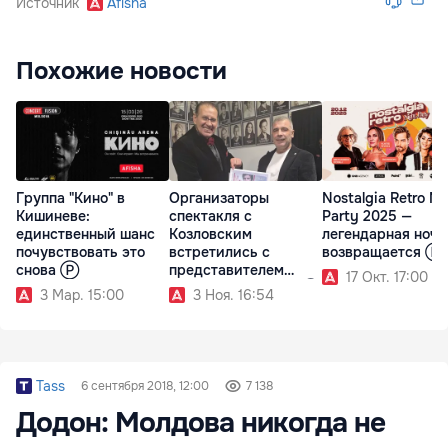
Источник
Afisha
Похожие новости
Группа "Кино" в
Организаторы
Nostalgia Retro Ni
Кишиневе:
спектакля с
Party 2025 —
единственный шанс
Козловским
легендарная ночь
почувствовать это
встретились с
возвращается Ⓟ
снова Ⓟ
представителем
17 Окт. 17:00
театра Хармелина Ⓟ
3 Мар. 15:00
3 Ноя. 16:54
Tass
6 сентября 2018, 12:00
7 138
Додон: Молдова никогда не