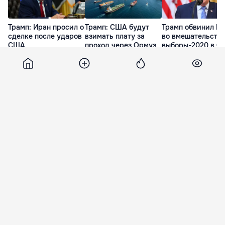
Трамп: Иран просил о
Трамп: США будут
Трамп обвинил К
сделке после ударов
взимать плату за
во вмешательстве
США
проход через Ормуз
выборы-2020 в 
9 Июл. 08:58
13 Июл. 21:27
17 Июл. 09:01
Point
6 сентября 2018, 11:48
3 909
ПДС осудила задержание
сотрудников лицея Orizont
Партия «Действие и солидарность»
утверждает, что задержание шести
сотрудников частного лицея Orizont
согласовано с президентом Турции Реджепом