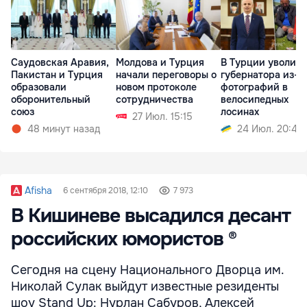
Саудовская Аравия,
Молдова и Турция
В Турции уволил
Пакистан и Турция
начали переговоры о
губернатора из-з
образовали
новом протоколе
фотографий в
оборонительный
сотрудничества
велосипедных
союз
лосинах
27 Июл. 15:15
48 минут назад
24 Июл. 20:45
Afisha
6 сентября 2018, 12:10
7 973
В Кишиневе высадился десант
российских юмористов ®
Сегодня на сцену Национального Дворца им.
Николай Сулак выйдут известные резиденты
шоу Stand Up: Нурлан Сабуров, Алексей