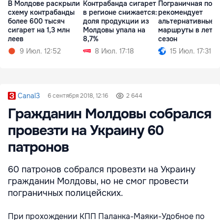
В Молдове раскрыли
Контрабанда сигарет
Пограничная пол
схему контрабанды
в регионе снижается:
рекомендует
более 600 тысяч
доля продукции из
альтернативные
сигарет на 1,3 млн
Молдовы упала на
маршруты в летн
леев
8,7%
сезон
9 Июл. 12:52
8 Июл. 17:18
15 Июл. 17:31
Canal3
6 сентября 2018, 12:16
2 644
Гражданин Молдовы собрался
провезти на Украину 60
патронов
60 патронов собрался провезти на Украину
гражданин Молдовы, но не смог провести
пограничных полицейских.
При прохождении КПП Паланка-Маяки-Удобное по