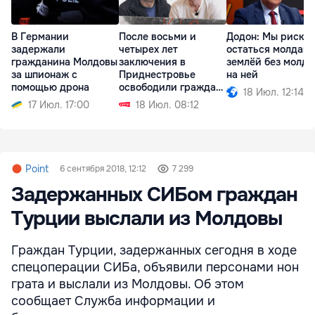
В Германии
После восьми и
Додон: Мы риску
задержали
четырех лет
остаться молдав
гражданина Молдовы
заключения в
землёй без молда
за шпионаж с
Приднестровье
на ней
помощью дрона
освободили граждан
18 Июл. 12:14
Молдовы
17 Июл. 17:00
18 Июл. 08:12
Point
6 сентября 2018, 12:12
7 299
Задержанных СИБом граждан
Турции выслали из Молдовы
Граждан Турции, задержанных сегодня в ходе
спецоперации СИБа, объявили персонами нон
грата и выслали из Молдовы. Об этом
сообщает Служба информации и