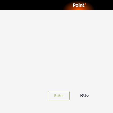
⌵
RU
Войти