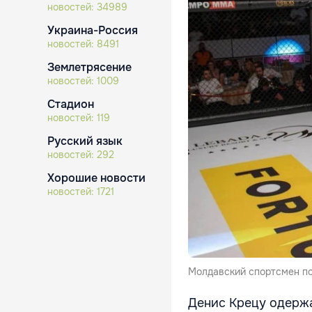
новостей:
34989
Украина-Россия
новостей:
8491
Землетрясение
новостей:
1009
Стадион
новостей:
119
Русский язык
новостей:
292
Хорошие новости
новостей:
1721
Молдавский спортсмен поб
Денис Крецу одерж