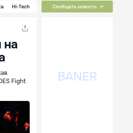
ка
Hi-Tech
Сообщить новость
 на
a
жав
OES Fight