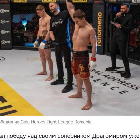
едил на Gala Heroes Fight League Romania.
ал победу над своим соперником Драгомиром уже