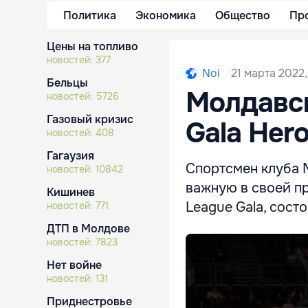
Политика
Экономика
Общество
Пр
Цены на топливо
новостей:
377
21 марта 2022,
Noi
Бельцы
Молдавск
новостей:
5726
Газовый кризис
Gala Her
новостей:
408
Гагаузия
Спортсмен клуба 
новостей:
10842
важную в своей п
Кишинев
League Gala, сост
новостей:
771
ДТП в Молдове
новостей:
7823
Нет войне
новостей:
131
Приднестровье