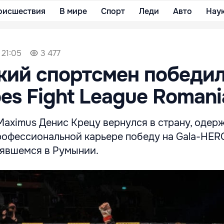
оисшествия
В мире
Спорт
Леди
Авто
Нау
 21:05
3 477
ий спортсмен победил
oes Fight League Romani
Maximus Денис Крецу вернулся в страну, одер
рофессиональной карьере победу на Gala-HER
оявшемся в Румынии.