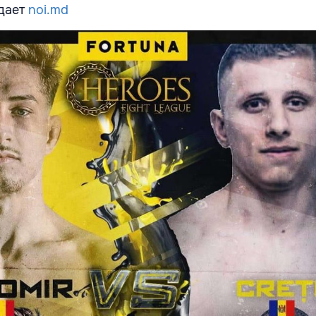
едает
noi.md